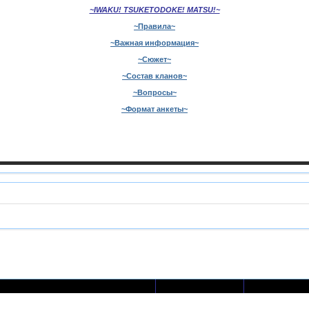
~IWAKU! TSUKETODOKE! MATSU!~
~Правила~
~Важная информация~
~Сюжет~
~Состав кланов~
~Вопросы~
~Формат анкеты~
Ответов
Просмотро