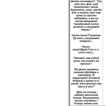
место поставил^_^(за
это ты, Дей, ещё
ответишь!-прим.
Куронеко)...так...вроде
всё, я пошёл, мне ещё
сына из школы
забирать, а вы со
своим форумом!
*закадровый голос
уходит и запирает
дверь.*
*тихо-тихо*Галатея:
Ну вот...назревает
пейринг...
*тихо-
тихо*Дайя:Тссс-с-с-
ссссс-сссс...
*Занавес сам собой
упал, его никто не
просил.*
*На фоне занавеса
скачает Дейдара и
напевает: Я
нарасхват! Я такой
добрый и краси-и-и-
ивый, что просто сам
пру-у-у-усь!*
*Дею на голову
падает железный
тазик. Разумеется,
чисто случайно.*
Теперь точно всё.