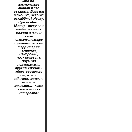
кто по-
настоящему
любит и его
уважает! Если вы
такой же, чего же
вы ждёте? Иваку,
Цукетодоке,
Матсу - вступи в
любой из этих
кланов и начни
своё
захватывающее
путешествие по
территории
слияния
измерений,
познакомься с
другими
персонажами,
другим словом -
здесь возможно
то, чего в
обычном мире не
могли и
мечтать... Разве
же всё это не
интересно?