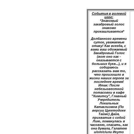
События в ролевой
игре:
*Знакомый
закадровый голос
знакомо
прокашливается*
Долбанного времени
суток, уважаемые
отаку! Как всегда, с
вами ваш обожаемый
Закадровый Голос
(вот оно как -
оказывается с
больших букв...), и я
собираюсь
рассказать вам то,
что произошло в
жизни наших героев за
последнее время!
Итак: После
небезызвестной
потасовки в кафе
"Химитсу", Главный
Учередитель
Локальных
Катаклизмов (По
версии Цукетодоке
Таймс) Дайя,
прихватив с собой
Лию, ломанулась в
часовню, спасать, как
она думала, Галатею
и/от/с/или Икуто