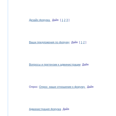
Дизайн форума.
Дайя
[
1
2
3
]
Ваши предложения по форуму
Дайя
[
1
2
]
Вопросы и претензии к администрации
Дайя
Опрос:
Опрос: ваше отношение к форуму.
Дайя
Администрация форума
Дайя