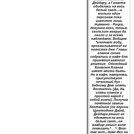
Дейдару, а Галаетя
обиделась на весь
белый свет....и
только один
персонаж пока
известен лишь
туманно - Рицка,
девушка-неко, тенью
скользит вокруг да
около и за всеми
наблюдает. Вобщем
*глотает воду,
прокашливается* на
повестке дня: Главы
кланов снова
собрались в кафе для
принятия важного
решения - Обоюдный
Конвент Кланов
имеет место быть.
Но в кафе, наверняка,
присутствует
нечистый дух -
бедному Дею опять
досталось (Да, да,
главы кланов и
простой народ с
собой взяли). Получив
почётное звание
Хентайшик (по версии
Цукетодоке Дайя),
Дейдара решил не
обежатся на весь
белый свет...он
ваабще решил всем
помогать^__^. Вот
так вот...даже Ико на