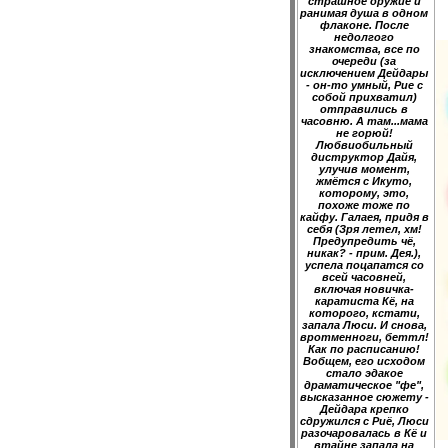
страшное оружие и
ранимая душа в одном
флаконе. После
недолгого
знакомства, все по
очереди (за
исключением Дейдары
- он-то умный, Рие с
собой прихватил)
отправились в
часовню. А там...мама
не горюй!
Любвиобильный
диструктор Дайя,
улучив момент,
жмётся с Икуто,
которому, это,
похоже тоже по
кайфу. Галаея, придя в
себя (Зря летел, хм!
Предупредить чё,
никак? - прим. Дея.),
успела поцапатся со
всей часовней,
включая новичка-
каратиста Кё, на
которого, кстати,
запала Люси. И снова,
вротменноги, беттл!
Как по расписанию!
Вобщем, его исходом
стало эдакое
драматическое "фе",
высказанное сюжету -
Дейдара крепко
сдружился с Риё, Люси
разочаровалась в Кё и
втайне запала на