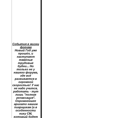
События в жизни
форума
Новый Год уже
прошёл, и
наступают
тяжёлые
трудовые
будни... Но
только не у
нашего форума,
где всё
развивается в
огромной
скоростью! У нас
не надо учится,
работать - тут
лишь "полная
релаксация".
Огромнейшее
аригато нашим
пиарщикам (а в
особенности
нику CM,
который будет