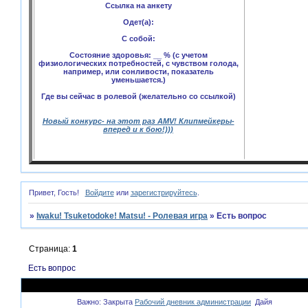
Ссылка на анкету
Одет(а):
С собой:
Состояние здоровья: __ % (с учетом
физиологических потребностей, с чувством голода,
например, или сонливости, показатель
уменьшается.)
Где вы сейчас в ролевой (желательно со ссылкой)
Новый конкурс- на этот раз AMV! Клипмейкеры-
вперед и к бою!)))
Привет, Гость!
Войдите
или
зарегистрируйтесь
.
»
Iwaku! Tsuketodoke! Matsu! - Ролевая игра
»
Есть вопрос
Страница:
1
Есть вопрос
Тема
Важно:
Закрыта
Рабочий дневник администрации
Дайя