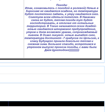
Погода:
Итак, ознакомьтесь с погодой в ролевой) Ночью в
Хиросиме не ожидается осадков, но температура
будет постепенно падать, к утру ожидается снег.
Советуем всем одеться потеплее. В Нагасаки
снега не будет, теплая погода тут будет
господствовать, в отличие от остальных
территорий. В Токио начинается сезон дождей-
ночью ожидается штормовое предупреждение,
утром и днем возможен ураган, сопровождаемый
ливнем. В Осаке ликуют- ночью выпадет снег,
температура достигнет -7 градусов по Цельсию, к
клану Будущего пришла довольно теплая и
снежная зима. Большое спасибо, встретимся в
утреннем выпуске проноза погоды, с вами была
Дайя Цукетодоке))))))))))
в
Последнее сообщение