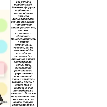
без устали
трудиться!).
Конечно, форуму
ещё жить и
жить, однако
нам, его
пользователям
как-то всё равно,
потому что
этот форум - то,
что нас
сплотило и
сблизило.
Присоединяйтесь
к нашей
компании, и,
уверена, вы не
пожалеете! Вас
никогда не
оставят без
внимания, а наша
ролевая игра -
целый мир,
населённый
разноликими
существами и
исполненный
тайн и загадок...
Открой дверь в
этот мир и
окунись в мир
волшебства и
интриг!.. Если вы
не против аниме,
конечно, т.к. на
нашем форуме
собираются те,