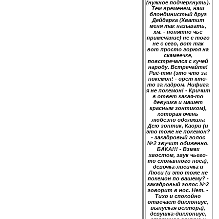
(нужное подчеркнуть).
Тем временем, наш
блондинистый друг
Дейдарка (Хватит
меня так называть,
хм. - понятно чьё
примечание) не с того
не с сего, вот так
вот просто горюя на
скамеечке,
повстречался с кучей
народу. Встречайте!
Риё-тян (это что за
покемон! - орёт кто-
то за кадром. Нифига
я не покемон! - Кричит
в ответ какая-то
девушка и машет
красным зонтиком),
которая очень
любезно одолжила
Дею зонтик, Каори (и
это тоже не покемон?
- закадровый голос
№2 звучит обиженно.
БАКА!!! - Взмах
хвостом, звук чьего-
то сломанного носа),
девочка-лисичка и
Люси (и это тоже не
покемон по вашему? -
закадровый голос №2
говорит в нос. Нет. -
Тихо и спокойно
отвечает диклониус,
выпуская вектора),
девушка-диклониус,