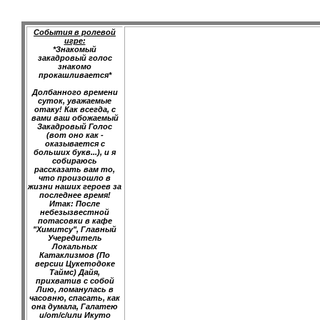
События в ролевой
игре:
*Знакомый
закадровый голос
знакомо
прокашливается*
Долбанного времени
суток, уважаемые
отаку! Как всегда, с
вами ваш обожаемый
Закадровый Голос
(вот оно как -
оказывается с
больших букв...), и я
собираюсь
рассказать вам то,
что произошло в
жизни наших героев за
последнее время!
Итак: После
небезызвестной
потасовки в кафе
"Химитсу", Главный
Учередитель
Локальных
Катаклизмов (По
версии Цукетодоке
Таймс) Дайя,
прихватив с собой
Лию, ломанулась в
часовню, спасать, как
она думала, Галатею
и/от/с/или Икуто