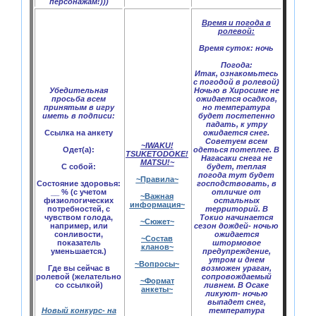
персонажам!)))
Время и погода в
ролевой:
Время суток:
ночь
Погода:
Итак, ознакомьтесь
с погодой в ролевой)
Убедительная
Ночью в Хиросиме не
просьба всем
ожидается осадков,
принятым в игру
но температура
иметь в подписи:
будет постепенно
падать, к утру
Ссылка на анкету
ожидается снег.
Советуем всем
~IWAKU!
Одет(а):
одеться потеплее. В
TSUKETODOKE!
Нагасаки снега не
MATSU!~
С собой:
будет, теплая
погода тут будет
~Правила~
Состояние здоровья:
господствовать, в
__ % (с учетом
отличие от
~Важная
физиологических
остальных
информация~
потребностей, с
территорий. В
чувством голода,
Токио начинается
~Сюжет~
например, или
сезон дождей- ночью
сонливости,
ожидается
~Состав
показатель
штормовое
кланов~
уменьшается.)
предупреждение,
утром и днем
~Вопросы~
Где вы сейчас в
возможен ураган,
ролевой (желательно
сопровождаемый
~Формат
со ссылкой)
ливнем. В Осаке
анкеты~
ликуют- ночью
выпадет снег,
Новый конкурс- на
температура