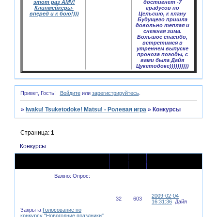
этот раз AMV!
достигнет -7
Клипмейкеры-
градусов по
вперед и к бою!)))
Цельсию, к клану
Будущего пришла
довольно теплая и
снежная зима.
Большое спасибо,
встретимся в
утреннем выпуске
проноза погоды, с
вами была Дайя
Цукетодоке))))))))))
Привет, Гость!
Войдите
или
зарегистрируйтесь
.
»
Iwaku! Tsuketodoke! Matsu! - Ролевая игра
»
Конкурсы
Страница:
1
Конкурсы
Последнее
Тема
Ответов
Просмотров
сообщение
Важно:
Опрос:
2009-02-04
32
603
16:31:36
Дайя
Закрыта
Голосование по
конкурсу "Новогодние праздники"