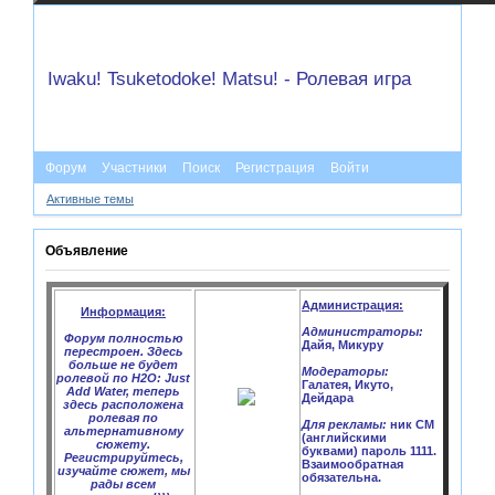
Iwaku! Tsuketodoke! Matsu! - Ролевая игра
Форум
Участники
Поиск
Регистрация
Войти
Активные темы
Объявление
Администрация:
Информация:
Администраторы:
Форум полностью
Дайя, Микуру
перестроен. Здесь
больше не будет
Модераторы:
ролевой по H2O: Just
Галатея, Икуто,
Add Water, теперь
Дейдара
здесь расположена
ролевая по
Для рекламы:
ник CM
альтернативному
(английскими
сюжету.
буквами) пароль 1111.
Регистрируйтесь,
Взаимообратная
изучайте сюжет, мы
обязательна.
рады всем