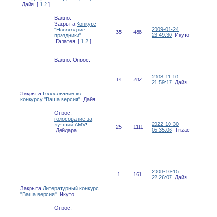
Дайя
[
1
2
]
Важно:
Закрыта
Конкурс
2009-01-24
"Новогодние
35
488
23:49:30
Икуто
праздники"
Галатея
[
1
2
]
Важно:
Опрос:
2008-11-10
14
282
21:59:17
Дайя
Закрыта
Голосование по
конкурсу "Ваша версия"
Дайя
Опрос:
голосование за
2022-10-30
лучший AMV!
25
1111
05:35:06
Trizac
Дейдара
2008-10-15
1
161
22:26:07
Дайя
Закрыта
Литературный конкурс
"Ваша версия"
Икуто
Опрос: