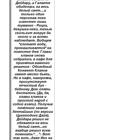
Дейдару, а Галаетя
обиделась на весь
белый свет....и
только один
персонаж пока
известен лишь
туманно - Рицка,
девушка-неко, тенью
скользит вокруг да
около и за всеми
наблюдает. Вобщем
*глотает воду,
прокашливается* на
повестке дня: Главы
кланов снова
собрались в кафе для
принятия важного
решения - Обоюдный
Конвент Кланов
имеет место быть.
Но в кафе, наверняка,
присутствует
нечистый дух -
бедному Дею опять
досталось (Да, да,
главы кланов и
простой народ с
собой взяли). Получив
почётное звание
Хентайшик (по версии
Цукетодоке Дайя),
Дейдара решил не
обежатся на весь
белый свет...он
ваабще решил всем
помогать^__^. Вот
так вот...даже Ико на