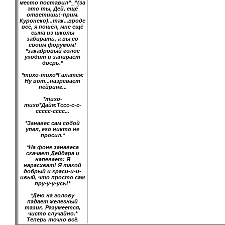
место поставил^_^(за
это ты, Дей, ещё
ответишь!-прим.
Куронеко)...так...вроде
всё, я пошёл, мне ещё
сына из школы
забирать, а вы со
своим форумом!
*закадровый голос
уходит и запирает
дверь.*
*тихо-тихо*Галатея:
Ну вот...назревает
пейринг...
*тихо-
тихо*Дайя:Тссс-с-с-
ссссс-сссс...
*Занавес сам собой
упал, его никто не
просил.*
*На фоне занавеса
скачает Дейдара и
напевает: Я
нарасхват! Я такой
добрый и краси-и-и-
ивый, что просто сам
пру-у-у-усь!*
*Дею на голову
падает железный
тазик. Разумеется,
чисто случайно.*
Теперь точно всё.