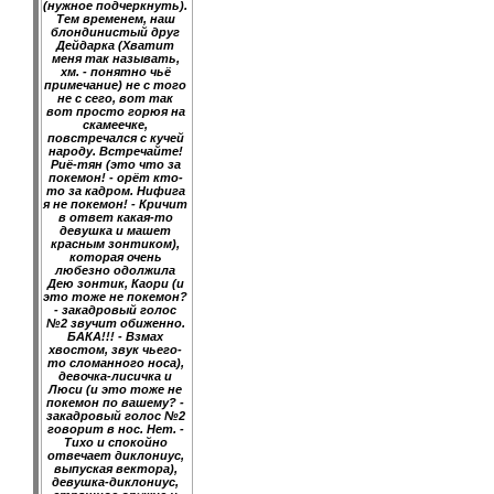
(нужное подчеркнуть).
Тем временем, наш
блондинистый друг
Дейдарка (Хватит
меня так называть,
хм. - понятно чьё
примечание) не с того
не с сего, вот так
вот просто горюя на
скамеечке,
повстречался с кучей
народу. Встречайте!
Риё-тян (это что за
покемон! - орёт кто-
то за кадром. Нифига
я не покемон! - Кричит
в ответ какая-то
девушка и машет
красным зонтиком),
которая очень
любезно одолжила
Дею зонтик, Каори (и
это тоже не покемон?
- закадровый голос
№2 звучит обиженно.
БАКА!!! - Взмах
хвостом, звук чьего-
то сломанного носа),
девочка-лисичка и
Люси (и это тоже не
покемон по вашему? -
закадровый голос №2
говорит в нос. Нет. -
Тихо и спокойно
отвечает диклониус,
выпуская вектора),
девушка-диклониус,