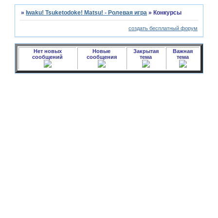
»
Iwaku! Tsuketodoke! Matsu! - Ролевая игра
»
Конкурсы
создать бесплатный форум
Нет новых
Новые
Закрытая
Важная
сообщений
сообщения
тема
тема