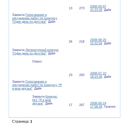
2008-09-07
13
273
21:23:28
Дайя
Закрыта
Голосование и
обсуждение работ по конкурсу
"Один день из детства"
Дайя
2008-08-25
26
218
15:32:56
Дайя
Закрыта
Литературный конкурс
"Один день из детства"
Дайя
Опрос:
2008-07-10
23
293
18:23:30
Дайя
Закрыта
Голосование и
обсуждение работ по конкурсу "Я
и мои друзья"
Дайя
Закрыта
Конкурс
№1 "Я и мои
2008-06-24
друзья"
Дайя
17
267
17:58:39
Галатея
Страница:
1