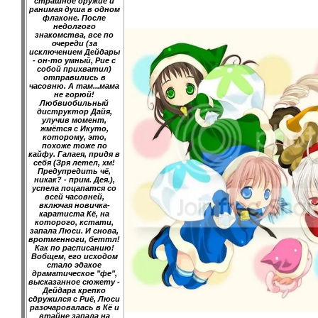
страшное оружие и
ранимая душа в одном
флаконе. После
недолгого
знакомства, все по
очереди (за
исключением Дейдары
- он-то умный, Рие с
собой прихватил)
отправились в
часовню. А там...мама
не горюй!
Любвиобильный
диструктор Дайя,
улучив момент,
жмётся с Икуто,
которому, это,
похоже тоже по
кайфу. Галаея, придя в
себя (Зря летел, хм!
Предупредить чё,
никак? - прим. Дея.),
успела поцапатся со
всей часовней,
включая новичка-
каратиста Кё, на
которого, кстати,
запала Люси. И снова,
вротменноги, беттл!
Как по расписанию!
Вобщем, его исходом
стало эдакое
драматическое "фе",
высказанное сюжету -
Дейдара крепко
сдружился с Риё, Люси
разочаровалась в Кё и
втайне запала на