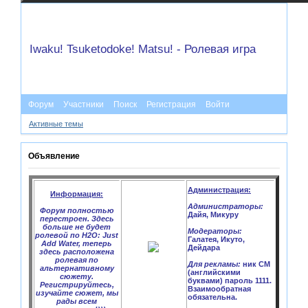
Iwaku! Tsuketodoke! Matsu! - Ролевая игра
Форум
Участники
Поиск
Регистрация
Войти
Активные темы
Объявление
Администрация:
Информация:
Администраторы:
Форум полностью
Дайя, Микуру
перестроен. Здесь
больше не будет
Модераторы:
ролевой по H2O: Just
Галатея, Икуто,
Add Water, теперь
Дейдара
здесь расположена
ролевая по
Для рекламы:
ник CM
альтернативному
(английскими
сюжету.
буквами) пароль 1111.
Регистрируйтесь,
Взаимообратная
изучайте сюжет, мы
обязательна.
рады всем