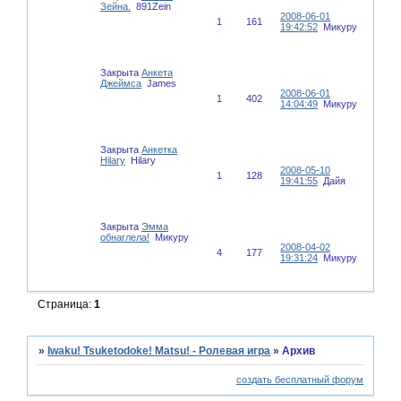
Зейна.
891Zein
2008-06-01
1
161
19:42:52
Микуру
Закрыта
Анкета
Джеймса
James
2008-06-01
1
402
14:04:49
Микуру
Закрыта
Анкетка
Hilary
Hilary
2008-05-10
1
128
19:41:55
Дайя
Закрыта
Эмма
обнаглела!
Микуру
2008-04-02
4
177
19:31:24
Микуру
Страница:
1
»
Iwaku! Tsuketodoke! Matsu! - Ролевая игра
»
Архив
создать бесплатный форум