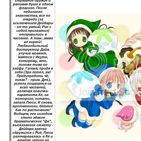
страшное оружие и
ранимая душа в одном
флаконе. После
недолгого
знакомства, все по
очереди (за
исключением Дейдары
- он-то умный, Рие с
собой прихватил)
отправились в
часовню. А там...мама
не горюй!
Любвиобильный
диструктор Дайя,
улучив момент,
жмётся с Икуто,
которому, это,
похоже тоже по
кайфу. Галаея, придя в
себя (Зря летел, хм!
Предупредить чё,
никак? - прим. Дея.),
успела поцапатся со
всей часовней,
включая новичка-
каратиста Кё, на
которого, кстати,
запала Люси. И снова,
вротменноги, беттл!
Как по расписанию!
Вобщем, его исходом
стало эдакое
драматическое "фе",
высказанное сюжету -
Дейдара крепко
сдружился с Риё, Люси
разочаровалась в Кё и
втайне запала на