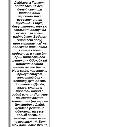
Дейдару, а Галаетя
обиделась на весь
белый свет....и
только один
персонаж пока
известен лишь
туманно - Рицка,
девушка-неко, тенью
скользит вокруг да
около и за всеми
наблюдает. Вобщем
*глотает воду,
прокашливается* на
повестке дня: Главы
кланов снова
собрались в кафе для
принятия важного
решения - Обоюдный
Конвент Кланов
имеет место быть.
Но в кафе, наверняка,
присутствует
нечистый дух -
бедному Дею опять
досталось (Да, да,
главы кланов и
простой народ с
собой взяли). Получив
почётное звание
Хентайшик (по версии
Цукетодоке Дайя),
Дейдара решил не
обежатся на весь
белый свет...он
ваабще решил всем
помогать^__^. Вот
так вот...даже Ико на