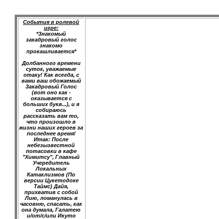
События в ролевой
игре:
*Знакомый
закадровый голос
знакомо
прокашливается*
Долбанного времени
суток, уважаемые
отаку! Как всегда, с
вами ваш обожаемый
Закадровый Голос
(вот оно как -
оказывается с
больших букв...), и я
собираюсь
рассказать вам то,
что произошло в
жизни наших героев за
последнее время!
Итак: После
небезызвестной
потасовки в кафе
"Химитсу", Главный
Учередитель
Локальных
Катаклизмов (По
версии Цукетодоке
Таймс) Дайя,
прихватив с собой
Лию, ломанулась в
часовню, спасать, как
она думала, Галатею
и/от/с/или Икуто