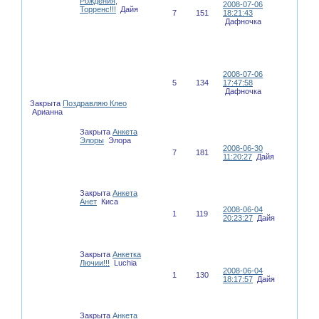
Рождения,
2008-07-06
Торренс!!!
Дайя
7
151
18:21:43
Дафночка
2008-07-06
5
134
17:47:58
Дафночка
Закрыта
Поздравляю Клео
Арианна
Закрыта
Анкета
Элоры
Элора
2008-06-30
7
181
11:20:27
Дайя
Закрыта
Анкета
Анет
Киса
2008-06-04
1
119
20:23:27
Дайя
Закрыта
Анкетка
Лючии!!!
Luchia
2008-06-04
1
130
18:17:57
Дайя
Закрыта
Анкета