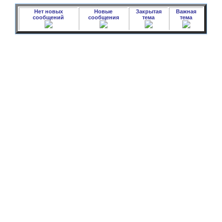
Нет новых
Новые
Закрытая
Важная
сообщений
сообщения
тема
тема