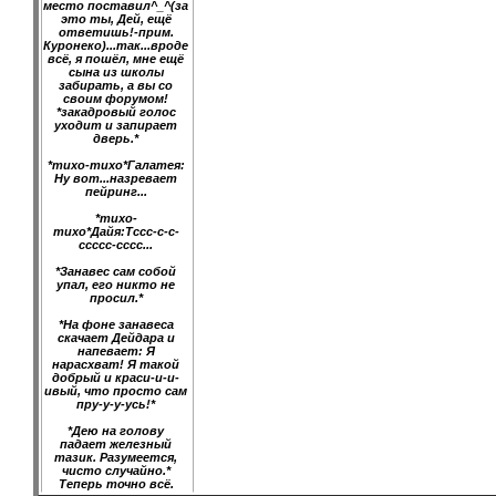
место поставил^_^(за
это ты, Дей, ещё
ответишь!-прим.
Куронеко)...так...вроде
всё, я пошёл, мне ещё
сына из школы
забирать, а вы со
своим форумом!
*закадровый голос
уходит и запирает
дверь.*
*тихо-тихо*Галатея:
Ну вот...назревает
пейринг...
*тихо-
тихо*Дайя:Тссс-с-с-
ссссс-сссс...
*Занавес сам собой
упал, его никто не
просил.*
*На фоне занавеса
скачает Дейдара и
напевает: Я
нарасхват! Я такой
добрый и краси-и-и-
ивый, что просто сам
пру-у-у-усь!*
*Дею на голову
падает железный
тазик. Разумеется,
чисто случайно.*
Теперь точно всё.