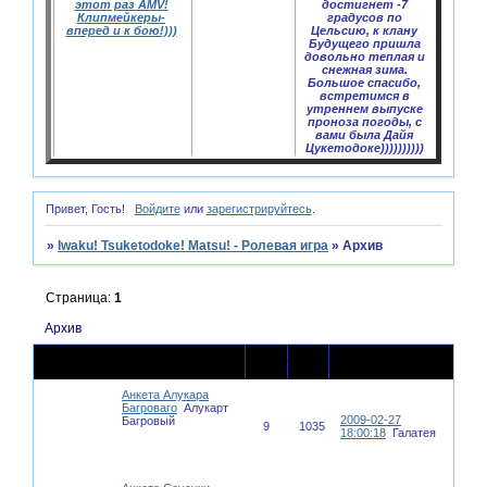
этот раз AMV!
достигнет -7
Клипмейкеры-
градусов по
вперед и к бою!)))
Цельсию, к клану
Будущего пришла
довольно теплая и
снежная зима.
Большое спасибо,
встретимся в
утреннем выпуске
проноза погоды, с
вами была Дайя
Цукетодоке))))))))))
Привет, Гость!
Войдите
или
зарегистрируйтесь
.
»
Iwaku! Tsuketodoke! Matsu! - Ролевая игра
»
Архив
Страница:
1
Архив
Последнее
Тема
Ответов
Просмотров
сообщение
Анкета Алукара
Багроваго
Алукарт
2009-02-27
Багровый
9
1035
18:00:18
Галатея