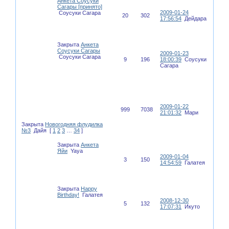
Анкета Соусуки
Сагары [принято]
2009-01-24
Соусуки Сагара
20
302
17:56:54
Дейдара
Закрыта
Анкета
Соусуки Сагары
2009-01-23
Соусуки Сагара
9
196
18:00:39
Соусуки
Сагара
2009-01-22
999
7038
21:01:32
Мари
Закрыта
Новогодняя флудилка
№3
Дайя
[
1
2
3
…
34
]
Закрыта
Анкета
Яйи
Yaya
2009-01-04
3
150
14:54:59
Галатея
Закрыта
Happy
Birthday!
Галатея
2008-12-30
5
132
17:07:31
Икуто