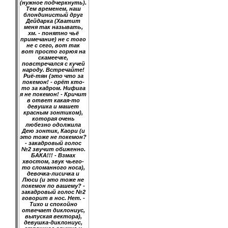
(нужное подчеркнуть).
Тем временем, наш
блондинистый друг
Дейдарка (Хватит
меня так называть,
хм. - понятно чьё
примечание) не с того
не с сего, вот так
вот просто горюя на
скамеечке,
повстречался с кучей
народу. Встречайте!
Риё-тян (это что за
покемон! - орёт кто-
то за кадром. Нифига
я не покемон! - Кричит
в ответ какая-то
девушка и машет
красным зонтиком),
которая очень
любезно одолжила
Дею зонтик, Каори (и
это тоже не покемон?
- закадровый голос
№2 звучит обиженно.
БАКА!!! - Взмах
хвостом, звук чьего-
то сломанного носа),
девочка-лисичка и
Люси (и это тоже не
покемон по вашему? -
закадровый голос №2
говорит в нос. Нет. -
Тихо и спокойно
отвечает диклониус,
выпуская вектора),
девушка-диклониус,