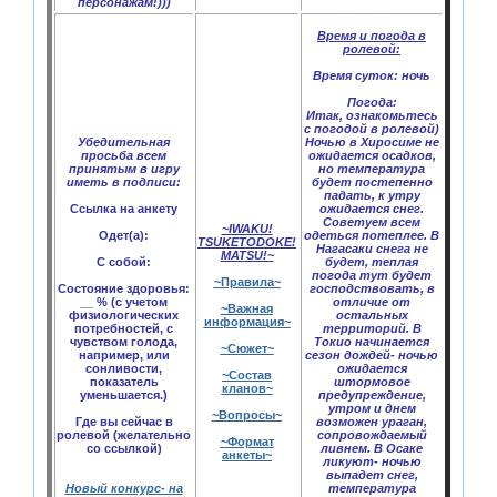
персонажам!)))
Время и погода в
ролевой:
Время суток:
ночь
Погода:
Итак, ознакомьтесь
с погодой в ролевой)
Убедительная
Ночью в Хиросиме не
просьба всем
ожидается осадков,
принятым в игру
но температура
иметь в подписи:
будет постепенно
падать, к утру
Ссылка на анкету
ожидается снег.
Советуем всем
~IWAKU!
Одет(а):
одеться потеплее. В
TSUKETODOKE!
Нагасаки снега не
MATSU!~
С собой:
будет, теплая
погода тут будет
~Правила~
Состояние здоровья:
господствовать, в
__ % (с учетом
отличие от
~Важная
физиологических
остальных
информация~
потребностей, с
территорий. В
чувством голода,
Токио начинается
~Сюжет~
например, или
сезон дождей- ночью
сонливости,
ожидается
~Состав
показатель
штормовое
кланов~
уменьшается.)
предупреждение,
утром и днем
~Вопросы~
Где вы сейчас в
возможен ураган,
ролевой (желательно
сопровождаемый
~Формат
со ссылкой)
ливнем. В Осаке
анкеты~
ликуют- ночью
выпадет снег,
Новый конкурс- на
температура