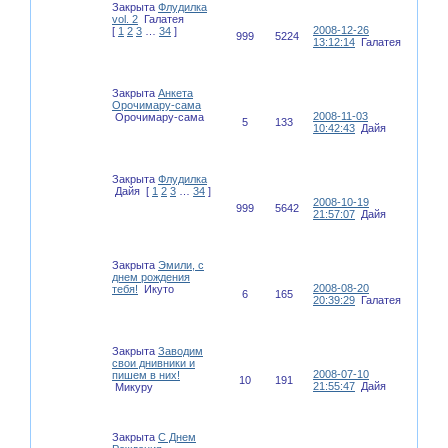
Закрыта
Флудилка
vol. 2
Галатея
2008-12-26
[
1
2
3
…
34
]
999
5224
13:12:14
Галатея
Закрыта
Анкета
Орочимару-сама
2008-11-03
Орочимару-сама
5
133
10:42:43
Дайя
Закрыта
Флудилка
Дайя
[
1
2
3
…
34
]
2008-10-19
999
5642
21:57:07
Дайя
Закрыта
Эмили, с
днем рождения
2008-08-20
тебя!
Икуто
6
165
20:39:29
Галатея
Закрыта
Заводим
свои днивники и
2008-07-10
пишем в них!
10
191
21:55:47
Дайя
Микуру
Закрыта
С Днем