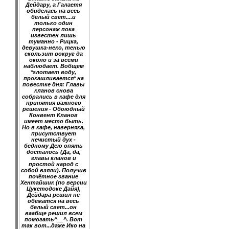
Дейдару, а Галаетя
обиделась на весь
белый свет....и
только один
персонаж пока
известен лишь
туманно - Рицка,
девушка-неко, тенью
скользит вокруг да
около и за всеми
наблюдает. Вобщем
*глотает воду,
прокашливается* на
повестке дня: Главы
кланов снова
собрались в кафе для
принятия важного
решения - Обоюдный
Конвент Кланов
имеет место быть.
Но в кафе, наверняка,
присутствует
нечистый дух -
бедному Дею опять
досталось (Да, да,
главы кланов и
простой народ с
собой взяли). Получив
почётное звание
Хентайшик (по версии
Цукетодоке Дайя),
Дейдара решил не
обежатся на весь
белый свет...он
ваабще решил всем
помогать^__^. Вот
так вот...даже Ико на