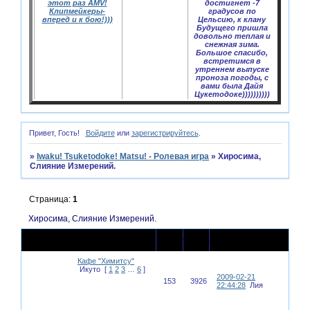
этот раз AMV!
достигнет -7
Клипмейкеры-
градусов по
вперед и к бою!)))
Цельсию, к клану
Будущего пришла
довольно теплая и
снежная зима.
Большое спасибо,
встретимся в
утреннем выпуске
проноза погоды, с
вами была Дайя
Цукетодоке))))))))))
Привет, Гость!
Войдите
или
зарегистрируйтесь
.
»
Iwaku! Tsuketodoke! Matsu! - Ролевая игра
»
Хиросима,
Слияние Измерений.
Страница:
1
Хиросима, Слияние Измерений.
Последнее
Тема
Ответов
Просмотров
сообщение
Кафе "Химитсу"
Икуто
[
1
2
3
…
6
]
2009-02-21
153
3926
22:44:28
Лия