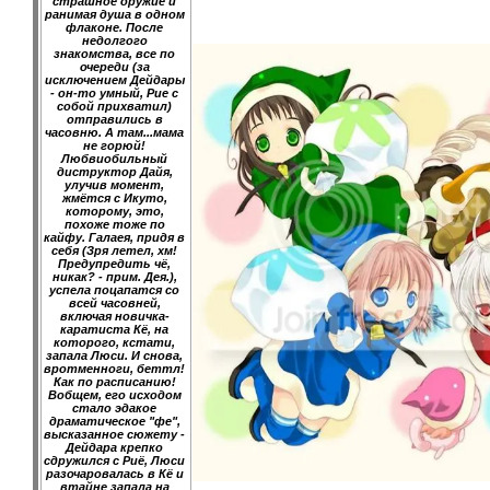
страшное оружие и
ранимая душа в одном
флаконе. После
недолгого
знакомства, все по
очереди (за
исключением Дейдары
- он-то умный, Рие с
собой прихватил)
отправились в
часовню. А там...мама
не горюй!
Любвиобильный
диструктор Дайя,
улучив момент,
жмётся с Икуто,
которому, это,
похоже тоже по
кайфу. Галаея, придя в
себя (Зря летел, хм!
Предупредить чё,
никак? - прим. Дея.),
успела поцапатся со
всей часовней,
включая новичка-
каратиста Кё, на
которого, кстати,
запала Люси. И снова,
вротменноги, беттл!
Как по расписанию!
Вобщем, его исходом
стало эдакое
драматическое "фе",
высказанное сюжету -
Дейдара крепко
сдружился с Риё, Люси
разочаровалась в Кё и
втайне запала на