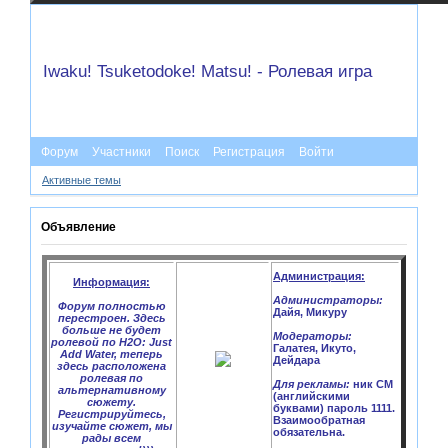
Iwaku! Tsuketodoke! Matsu! - Ролевая игра
Форум
Участники
Поиск
Регистрация
Войти
Активные темы
Объявление
Администрация:
Информация:
Администраторы:
Форум полностью
Дайя, Микуру
перестроен. Здесь
больше не будет
Модераторы:
ролевой по H2O: Just
Галатея, Икуто,
Add Water, теперь
Дейдара
здесь расположена
ролевая по
Для рекламы:
ник CM
альтернативному
(английскими
сюжету.
буквами) пароль 1111.
Регистрируйтесь,
Взаимообратная
изучайте сюжет, мы
обязательна.
рады всем