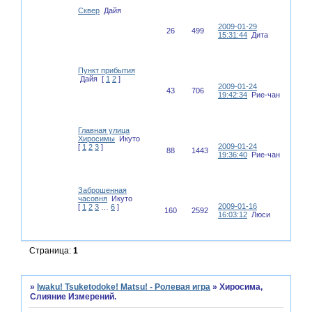
Сквер
Дайя
2009-01-29
26
499
15:31:44
Дита
Пункт прибытия
Дайя
[
1
2
]
2009-01-24
43
706
19:42:34
Рие-чан
Главная улица
Хиросимы
Икуто
2009-01-24
[
1
2
3
]
88
1443
19:36:40
Рие-чан
Заброшенная
часовня
Икуто
2009-01-16
[
1
2
3
…
6
]
160
2592
16:03:12
Люси
Страница:
1
»
Iwaku! Tsuketodoke! Matsu! - Ролевая игра
»
Хиросима,
Слияние Измерений.