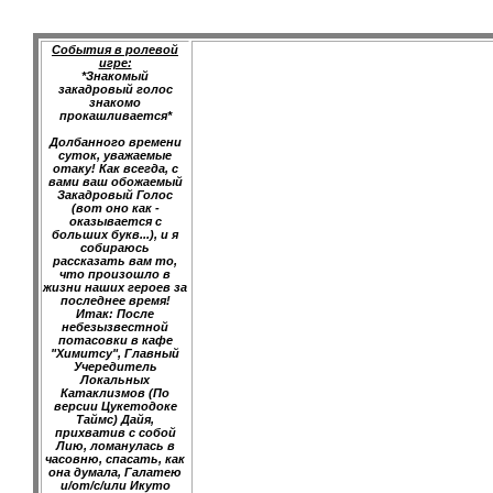
События в ролевой
игре:
*Знакомый
закадровый голос
знакомо
прокашливается*
Долбанного времени
суток, уважаемые
отаку! Как всегда, с
вами ваш обожаемый
Закадровый Голос
(вот оно как -
оказывается с
больших букв...), и я
собираюсь
рассказать вам то,
что произошло в
жизни наших героев за
последнее время!
Итак: После
небезызвестной
потасовки в кафе
"Химитсу", Главный
Учередитель
Локальных
Катаклизмов (По
версии Цукетодоке
Таймс) Дайя,
прихватив с собой
Лию, ломанулась в
часовню, спасать, как
она думала, Галатею
и/от/с/или Икуто