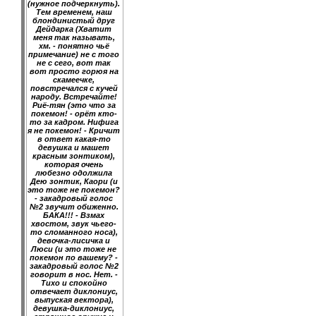
(нужное подчеркнуть).
Тем временем, наш
блондинистый друг
Дейдарка (Хватит
меня так называть,
хм. - понятно чьё
примечание) не с того
не с сего, вот так
вот просто горюя на
скамеечке,
повстречался с кучей
народу. Встречайте!
Риё-тян (это что за
покемон! - орёт кто-
то за кадром. Нифига
я не покемон! - Кричит
в ответ какая-то
девушка и машет
красным зонтиком),
которая очень
любезно одолжила
Дею зонтик, Каори (и
это тоже не покемон?
- закадровый голос
№2 звучит обиженно.
БАКА!!! - Взмах
хвостом, звук чьего-
то сломанного носа),
девочка-лисичка и
Люси (и это тоже не
покемон по вашему? -
закадровый голос №2
говорит в нос. Нет. -
Тихо и спокойно
отвечает диклониус,
выпуская вектора),
девушка-диклониус,