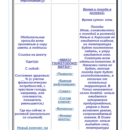
персонажам!)))
Время и погода в
ролевой:
Время суток:
ночь
Погода:
Итак, ознакомьтесь
с погодой в ролевой)
Убедительная
Ночью в Хиросиме не
просьба всем
ожидается осадков,
принятым в игру
но температура
иметь в подписи:
будет постепенно
падать, к утру
Ссылка на анкету
ожидается снег.
Советуем всем
~IWAKU!
Одет(а):
одеться потеплее. В
TSUKETODOKE!
Нагасаки снега не
MATSU!~
С собой:
будет, теплая
погода тут будет
~Правила~
Состояние здоровья:
господствовать, в
__ % (с учетом
отличие от
~Важная
физиологических
остальных
информация~
потребностей, с
территорий. В
чувством голода,
Токио начинается
~Сюжет~
например, или
сезон дождей- ночью
сонливости,
ожидается
~Состав
показатель
штормовое
кланов~
уменьшается.)
предупреждение,
утром и днем
~Вопросы~
Где вы сейчас в
возможен ураган,
ролевой (желательно
сопровождаемый
~Формат
со ссылкой)
ливнем. В Осаке
анкеты~
ликуют- ночью
выпадет снег,
Новый конкурс- на
температура