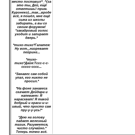
место поставил^_^(за
это ты, Дей, ещё
ответишь!-прим.
Куронеко)...так...вроде
всё, я пошёл, мне ещё
сына из школы
забирать, а вы со
своим форумом!
*закадровый голос
уходит и запирает
дверь.*
*тихо-тихо*Галатея:
Ну вот...назревает
пейринг...
*тихо-
тихо*Дайя:Тссс-с-с-
ссссс-сссс...
*Занавес сам собой
упал, его никто не
просил.*
*На фоне занавеса
скачает Дейдара и
напевает: Я
нарасхват! Я такой
добрый и краси-и-и-
ивый, что просто сам
пру-у-у-усь!*
*Дею на голову
падает железный
тазик. Разумеется,
чисто случайно.*
Теперь точно всё.