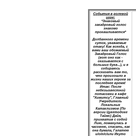
События в ролевой
игре:
*Знакомый
закадровый голос
знакомо
прокашливается*
Долбанного времени
суток, уважаемые
отаку! Как всегда, с
вами ваш обожаемый
Закадровый Голос
(вот оно как -
оказывается с
больших букв...), и я
собираюсь
рассказать вам то,
что произошло в
жизни наших героев за
последнее время!
Итак: После
небезызвестной
потасовки в кафе
"Химитсу", Главный
Учередитель
Локальных
Катаклизмов (По
версии Цукетодоке
Таймс) Дайя,
прихватив с собой
Лию, ломанулась в
часовню, спасать, как
она думала, Галатею
и/от/с/или Икуто