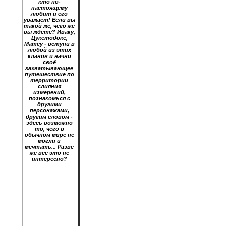
кто по-
настоящему
любит и его
уважает! Если вы
такой же, чего же
вы ждёте? Иваку,
Цукетодоке,
Матсу - вступи в
любой из этих
кланов и начни
своё
захватывающее
путешествие по
территории
слияния
измерений,
познакомься с
другими
персонажами,
другим словом -
здесь возможно
то, чего в
обычном мире не
могли и
мечтать... Разве
же всё это не
интересно?