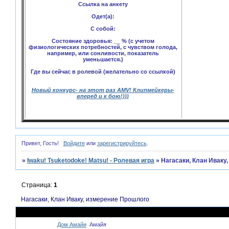
Ссылка на анкету
Одет(а):
С собой:
Состояние здоровья: __ % (с учетом
физиологических потребностей, с чувством голода,
например, или сонливости, показатель
уменьшается.)
Где вы сейчас в ролевой (желательно со ссылкой)
Новый конкурс- на этот раз AMV! Клипмейкеры-
вперед и к бою!)))
Привет, Гость!
Войдите
или
зарегистрируйтесь
.
»
Iwaku! Tsuketodoke! Matsu! - Ролевая игра
»
Нагасаки, Клан Иваку
Страница:
1
Нагасаки, Клан Иваку, измерение Прошлого
Тема
Дом Амайи
Амайя