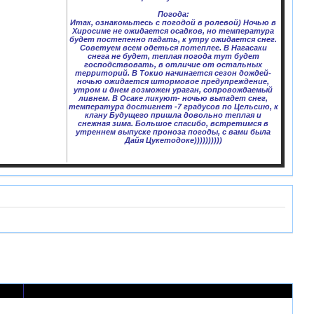
Погода:
Итак, ознакомьтесь с погодой в ролевой) Ночью в
Хиросиме не ожидается осадков, но температура
будет постепенно падать, к утру ожидается снег.
Советуем всем одеться потеплее. В Нагасаки
снега не будет, теплая погода тут будет
господствовать, в отличие от остальных
территорий. В Токио начинается сезон дождей-
ночью ожидается штормовое предупреждение,
утром и днем возможен ураган, сопровождаемый
ливнем. В Осаке ликуют- ночью выпадет снег,
температура достигнет -7 градусов по Цельсию, к
клану Будущего пришла довольно теплая и
снежная зима. Большое спасибо, встретимся в
утреннем выпуске проноза погоды, с вами была
Дайя Цукетодоке))))))))))
в
Последнее сообщение