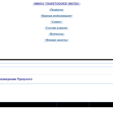
~IWAKU! TSUKETODOKE! MATSU!~
~Правила~
~Важная информация~
~Сюжет~
~Состав кланов~
~Вопросы~
~Формат анкеты~
, измерение Прошлого
Ответов
Просмотро