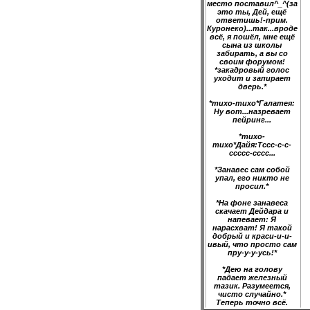
место поставил^_^(за
это ты, Дей, ещё
ответишь!-прим.
Куронеко)...так...вроде
всё, я пошёл, мне ещё
сына из школы
забирать, а вы со
своим форумом!
*закадровый голос
уходит и запирает
дверь.*
*тихо-тихо*Галатея:
Ну вот...назревает
пейринг...
*тихо-
тихо*Дайя:Тссс-с-с-
ссссс-сссс...
*Занавес сам собой
упал, его никто не
просил.*
*На фоне занавеса
скачает Дейдара и
напевает: Я
нарасхват! Я такой
добрый и краси-и-и-
ивый, что просто сам
пру-у-у-усь!*
*Дею на голову
падает железный
тазик. Разумеется,
чисто случайно.*
Теперь точно всё.