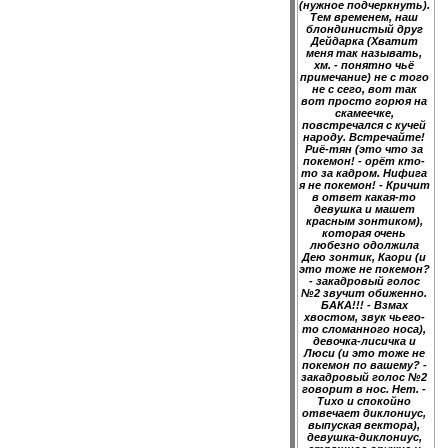
(нужное подчеркнуть).
Тем временем, наш
блондинистый друг
Дейдарка (Хватит
меня так называть,
хм. - понятно чьё
примечание) не с того
не с сего, вот так
вот просто горюя на
скамеечке,
повстречался с кучей
народу. Встречайте!
Риё-тян (это что за
покемон! - орёт кто-
то за кадром. Нифига
я не покемон! - Кричит
в ответ какая-то
девушка и машет
красным зонтиком),
которая очень
любезно одолжила
Дею зонтик, Каори (и
это тоже не покемон?
- закадровый голос
№2 звучит обиженно.
БАКА!!! - Взмах
хвостом, звук чьего-
то сломанного носа),
девочка-лисичка и
Люси (и это тоже не
покемон по вашему? -
закадровый голос №2
говорит в нос. Нет. -
Тихо и спокойно
отвечает диклониус,
выпуская вектора),
девушка-диклониус,