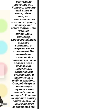
без устали
трудиться!).
Конечно, форуму
ещё жить и
жить, однако
нам, его
пользователям
как-то всё равно,
потому что
этот форум - то,
что нас
сплотило и
сблизило.
Присоединяйтесь
к нашей
компании, и,
уверена, вы не
пожалеете! Вас
никогда не
оставят без
внимания, а наша
ролевая игра -
целый мир,
населённый
разноликими
существами и
исполненный
тайн и загадок...
Открой дверь в
этот мир и
окунись в мир
волшебства и
интриг!.. Если вы
не против аниме,
конечно, т.к. на
нашем форуме
собираются те,