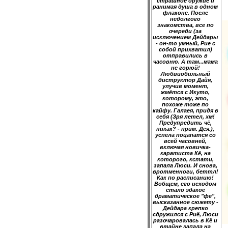
страшное оружие и
ранимая душа в одном
флаконе. После
недолгого
знакомства, все по
очереди (за
исключением Дейдары
- он-то умный, Рие с
собой прихватил)
отправились в
часовню. А там...мама
не горюй!
Любвиобильный
диструктор Дайя,
улучив момент,
жмётся с Икуто,
которому, это,
похоже тоже по
кайфу. Галаея, придя в
себя (Зря летел, хм!
Предупредить чё,
никак? - прим. Дея.),
успела поцапатся со
всей часовней,
включая новичка-
каратиста Кё, на
которого, кстати,
запала Люси. И снова,
вротменноги, беттл!
Как по расписанию!
Вобщем, его исходом
стало эдакое
драматическое "фе",
высказанное сюжету -
Дейдара крепко
сдружился с Риё, Люси
разочаровалась в Кё и
втайне запала на