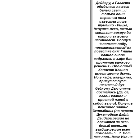
Дейдару, а Галаетя
обиделась на весь
белый свет....и
только один
персонаж пока
известен лишь
туманно - Рицка,
девушка-неко, тенью
скользит вокруг да
около и за всеми
наблюдает. Вобщем
*глотает воду,
прокашливается* на
повестке дня: Главы
кланов снова
собрались в кафе для
принятия важного
решения - Обоюдный
Конвент Кланов
имеет место быть.
Но в кафе, наверняка,
присутствует
нечистый дух -
бедному Дею опять
досталось (Да, да,
главы кланов и
простой народ с
собой взяли). Получив
почётное звание
Хентайшик (по версии
Цукетодоке Дайя),
Дейдара решил не
обежатся на весь
белый свет...он
ваабще решил всем
помогать^__^. Вот
так вот...даже Ико на