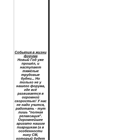
События в жизни
форума
Новый Год уже
прошёл, и
наступают
тяжёлые
трудовые
будни... Но
только не у
нашего форума,
где всё
развивается в
огромной
скоростью! У нас
не надо учится,
работать - тут
лишь "полная
релаксация".
Огромнейшее
аригато нашим
пиарщикам (а в
особенности
нику CM,
который будет