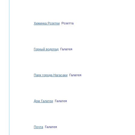
Хижинка Розетки
Розетта
Горный водопад
Галатея
Парк города Нагасаки
Галатея
Дом Галатеи
Галатея
Почта
Галатея