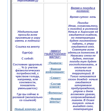
персонажам!)))
Время и погода в
ролевой:
Время суток:
ночь
Погода:
Итак, ознакомьтесь
с погодой в ролевой)
Убедительная
Ночью в Хиросиме не
просьба всем
ожидается осадков,
принятым в игру
но температура
иметь в подписи:
будет постепенно
падать, к утру
Ссылка на анкету
ожидается снег.
Советуем всем
~IWAKU!
Одет(а):
одеться потеплее. В
TSUKETODOKE!
Нагасаки снега не
MATSU!~
С собой:
будет, теплая
погода тут будет
~Правила~
Состояние здоровья:
господствовать, в
__ % (с учетом
отличие от
~Важная
физиологических
остальных
информация~
потребностей, с
территорий. В
чувством голода,
Токио начинается
~Сюжет~
например, или
сезон дождей- ночью
сонливости,
ожидается
~Состав
показатель
штормовое
кланов~
уменьшается.)
предупреждение,
утром и днем
~Вопросы~
Где вы сейчас в
возможен ураган,
ролевой (желательно
сопровождаемый
~Формат
со ссылкой)
ливнем. В Осаке
анкеты~
ликуют- ночью
выпадет снег,
Новый конкурс- на
температура