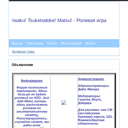
Iwaku! Tsuketodoke! Matsu! - Ролевая игра
Форум
Участники
Поиск
Регистрация
Войти
Активные темы
Объявление
Администрация:
Информация:
Администраторы:
Форум полностью
Дайя, Микуру
перестроен. Здесь
больше не будет
Модераторы:
ролевой по H2O: Just
Галатея, Икуто,
Add Water, теперь
Дейдара
здесь расположена
ролевая по
Для рекламы:
ник CM
альтернативному
(английскими
сюжету.
буквами) пароль 1111.
Регистрируйтесь,
Взаимообратная
изучайте сюжет, мы
обязательна.
рады всем