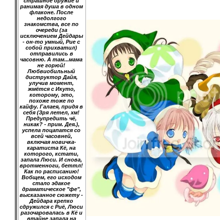
страшное оружие и
ранимая душа в одном
флаконе. После
недолгого
знакомства, все по
очереди (за
исключением Дейдары
- он-то умный, Рие с
собой прихватил)
отправились в
часовню. А там...мама
не горюй!
Любвиобильный
диструктор Дайя,
улучив момент,
жмётся с Икуто,
которому, это,
похоже тоже по
кайфу. Галаея, придя в
себя (Зря летел, хм!
Предупредить чё,
никак? - прим. Дея.),
успела поцапатся со
всей часовней,
включая новичка-
каратиста Кё, на
которого, кстати,
запала Люси. И снова,
вротменноги, беттл!
Как по расписанию!
Вобщем, его исходом
стало эдакое
драматическое "фе",
высказанное сюжету -
Дейдара крепко
сдружился с Риё, Люси
разочаровалась в Кё и
втайне запала на