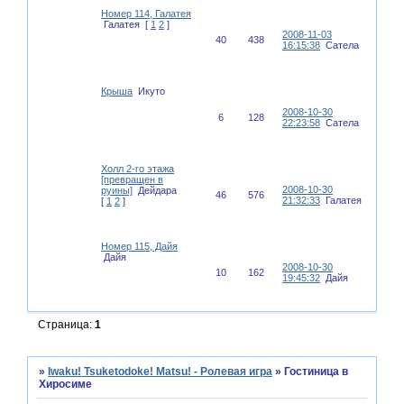
Номер 114, Галатея
Галатея
[
1
2
]
2008-11-03
40
438
16:15:38
Сатела
Крыша
Икуто
2008-10-30
6
128
22:23:58
Сатела
Холл 2-го этажа
[превращен в
2008-10-30
руины]
Дейдара
46
576
21:32:33
Галатея
[
1
2
]
Номер 115, Дайя
Дайя
2008-10-30
10
162
19:45:32
Дайя
Страница:
1
»
Iwaku! Tsuketodoke! Matsu! - Ролевая игра
»
Гостиница в
Хиросиме