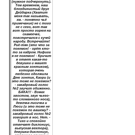
(нужное подчеркнуть).
Тем временем, наш
блондинистый друг
Дейдарка (Хватит
меня так называть,
хм. - понятно чьё
примечание) не с того
не с сего, вот так
вот просто горюя на
скамеечке,
повстречался с кучей
народу. Встречайте!
Риё-тян (это что за
покемон! - орёт кто-
то за кадром. Нифига
я не покемон! - Кричит
в ответ какая-то
девушка и машет
красным зонтиком),
которая очень
любезно одолжила
Дею зонтик, Каори (и
это тоже не покемон?
- закадровый голос
№2 звучит обиженно.
БАКА!!! - Взмах
хвостом, звук чьего-
то сломанного носа),
девочка-лисичка и
Люси (и это тоже не
покемон по вашему? -
закадровый голос №2
говорит в нос. Нет. -
Тихо и спокойно
отвечает диклониус,
выпуская вектора),
девушка-диклониус,