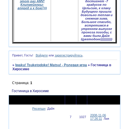
этот раз AMV!
достигнет -7
Клипмейкеры-
градусов по
вперед и к бою!)))
Цельсию, к клану
Будущего пришла
довольно теплая и
снежная зима.
Большое спасибо,
встретимся в
утреннем выпуске
проноза погоды, с
вами была Дайя
Цукетодоке))))))))))
Привет, Гость!
Войдите
или
зарегистрируйтесь
.
»
Iwaku! Tsuketodoke! Matsu! - Ролевая игра
»
Гостиница в
Хиросиме
Страница:
1
Гостиница в Хиросиме
Последнее
Тема
Ответов
Просмотров
сообщение
Ресепшн
Дайя
2008-11-06
7
1027
17:26:11
Лия