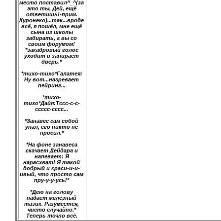
место поставил^_^(за
это ты, Дей, ещё
ответишь!-прим.
Куронеко)...так...вроде
всё, я пошёл, мне ещё
сына из школы
забирать, а вы со
своим форумом!
*закадровый голос
уходит и запирает
дверь.*
*тихо-тихо*Галатея:
Ну вот...назревает
пейринг...
*тихо-
тихо*Дайя:Тссс-с-с-
ссссс-сссс...
*Занавес сам собой
упал, его никто не
просил.*
*На фоне занавеса
скачает Дейдара и
напевает: Я
нарасхват! Я такой
добрый и краси-и-и-
ивый, что просто сам
пру-у-у-усь!*
*Дею на голову
падает железный
тазик. Разумеется,
чисто случайно.*
Теперь точно всё.