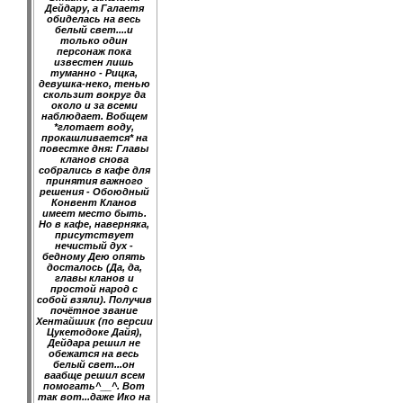
Дейдару, а Галаетя
обиделась на весь
белый свет....и
только один
персонаж пока
известен лишь
туманно - Рицка,
девушка-неко, тенью
скользит вокруг да
около и за всеми
наблюдает. Вобщем
*глотает воду,
прокашливается* на
повестке дня: Главы
кланов снова
собрались в кафе для
принятия важного
решения - Обоюдный
Конвент Кланов
имеет место быть.
Но в кафе, наверняка,
присутствует
нечистый дух -
бедному Дею опять
досталось (Да, да,
главы кланов и
простой народ с
собой взяли). Получив
почётное звание
Хентайшик (по версии
Цукетодоке Дайя),
Дейдара решил не
обежатся на весь
белый свет...он
ваабще решил всем
помогать^__^. Вот
так вот...даже Ико на