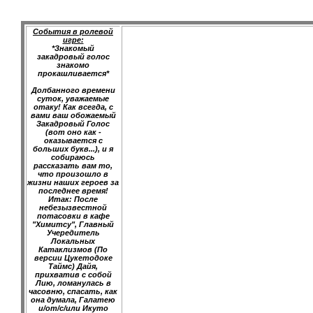
События в ролевой
игре:
*Знакомый
закадровый голос
знакомо
прокашливается*
Долбанного времени
суток, уважаемые
отаку! Как всегда, с
вами ваш обожаемый
Закадровый Голос
(вот оно как -
оказывается с
больших букв...), и я
собираюсь
рассказать вам то,
что произошло в
жизни наших героев за
последнее время!
Итак: После
небезызвестной
потасовки в кафе
"Химитсу", Главный
Учередитель
Локальных
Катаклизмов (По
версии Цукетодоке
Таймс) Дайя,
прихватив с собой
Лию, ломанулась в
часовню, спасать, как
она думала, Галатею
и/от/с/или Икуто