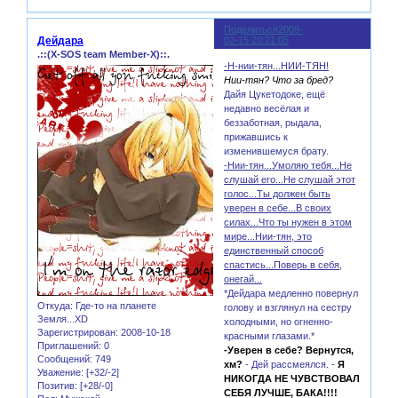
Поделиться
2009-
94
Дейдара
02-15 20:21:05
.::(X-SOS team Member-X)::.
-Н-нии-тян...НИИ-ТЯН!
Нии-тян? Что за бред?
Дайя Цукетодоке, ещё
недавно весёлая и
беззаботная, рыдала,
прижавшись к
изменившемуся брату.
-Нии-тян...Умоляю тебя...Не
слушай его...Не слушай этот
голос...Ты должен быть
уверен в себе...В своих
силах...Что ты нужен в этом
мире...Нии-тян, это
единственный способ
спастись...Поверь в себя,
онегай...
*Дейдара медленно повернул
Откуда:
Где-то на планете
голову и взглянул на сестру
Земля...XD
холодными, но огненно-
Зарегистрирован
: 2008-10-18
красными глазами.*
Приглашений:
0
-Уверен в себе? Вернутся,
Сообщений:
749
хм?
- Дей рассмеялся. -
Я
Уважение:
[+32/-2]
НИКОГДА НЕ ЧУВСТВОВАЛ
Позитив:
[+28/-0]
СЕБЯ ЛУЧШЕ, БАКА!!!!