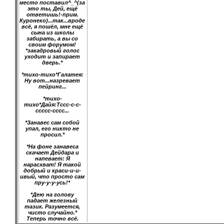
место поставил^_^(за
это ты, Дей, ещё
ответишь!-прим.
Куронеко)...так...вроде
всё, я пошёл, мне ещё
сына из школы
забирать, а вы со
своим форумом!
*закадровый голос
уходит и запирает
дверь.*
*тихо-тихо*Галатея:
Ну вот...назревает
пейринг...
*тихо-
тихо*Дайя:Тссс-с-с-
ссссс-сссс...
*Занавес сам собой
упал, его никто не
просил.*
*На фоне занавеса
скачает Дейдара и
напевает: Я
нарасхват! Я такой
добрый и краси-и-и-
ивый, что просто сам
пру-у-у-усь!*
*Дею на голову
падает железный
тазик. Разумеется,
чисто случайно.*
Теперь точно всё.