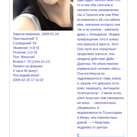
то и они оба смотали в
неизвестном направлении,
так и Галатея или уже Юки -
вспомнилось ей случайное
имя, значения которого она
так и не поняла - завязала
Зарегистрирован
: 2009-01-24
драку с блондином. Увидев
Приглашений:
0
превращение того в алмаз
Сообщений:
54
она пришла в ярость.
Ахо!
Уважение:
[+3/-0]
Они тут все чокнутые!
-
Позитив:
[+1/-0]
продолжая злиться, она
Пол:
Женский
увидела действие Дайи -
Возраст:
33
[1993-05-22]
Дурочка..Но единственно
Провел на форуме:
нормальный человек здесь.
-
4 часа 46 минут
Она взглянула на
Последний визит:
задумавшегося главу клана
2009-02-16 17:11:02
и, решив что девушку есть
кому защищать, вытащила
телепортатор -
У меня есть
идея получше чем смотреть
на этих..
- окончательно
убедившись в
недоразвитости Тсукетодоке
и Иваку, она перенеслась
домой. ---> Квартира
недалеко от центра
0