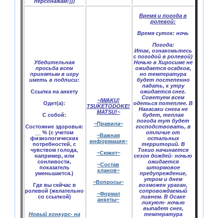
персонажам!)))
Время и погода в
ролевой:
Время суток:
ночь
Погода:
Итак, ознакомьтесь
с погодой в ролевой)
Убедительная
Ночью в Хиросиме не
просьба всем
ожидается осадков,
принятым в игру
но температура
иметь в подписи:
будет постепенно
падать, к утру
Ссылка на анкету
ожидается снег.
Советуем всем
~IWAKU!
Одет(а):
одеться потеплее. В
TSUKETODOKE!
Нагасаки снега не
MATSU!~
С собой:
будет, теплая
погода тут будет
~Правила~
Состояние здоровья:
господствовать, в
__ % (с учетом
отличие от
~Важная
физиологических
остальных
информация~
потребностей, с
территорий. В
чувством голода,
Токио начинается
~Сюжет~
например, или
сезон дождей- ночью
сонливости,
ожидается
~Состав
показатель
штормовое
кланов~
уменьшается.)
предупреждение,
утром и днем
~Вопросы~
Где вы сейчас в
возможен ураган,
ролевой (желательно
сопровождаемый
~Формат
со ссылкой)
ливнем. В Осаке
анкеты~
ликуют- ночью
выпадет снег,
Новый конкурс- на
температура