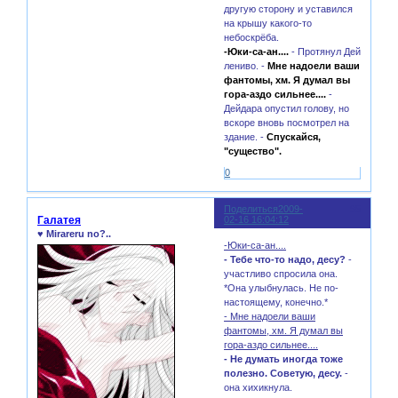
другую сторону и уставился
на крышу какого-то
небоскрёба.
-Юки-са-ан....
- Протянул Дей
лениво. -
Мне надоели ваши
фантомы, хм. Я думал вы
гора-аздо сильнее....
-
Дейдара опустил голову, но
вскоре вновь посмотрел на
здание. -
Спускайся,
"существо".
0
Поделиться
2009-
95
Галатея
02-16 16:04:12
♥ Mirareru no?..
-Юки-са-ан....
- Тебе что-то надо, десу?
-
участливо спросила она.
*Она улыбнулась. Не по-
настоящему, конечно.*
- Мне надоели ваши
фантомы, хм. Я думал вы
гора-аздо сильнее....
- Не думать иногда тоже
полезно. Советую, десу.
-
она хихикнула.