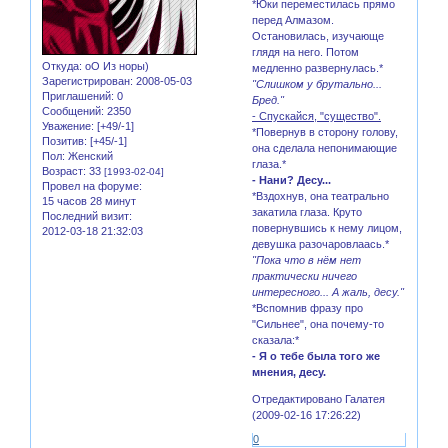
*Юки переместилась прямо
перед Алмазом.
Остановилась, изучающе
глядя на него. Потом
Откуда:
оО Из норы)
медленно развернулась.*
Зарегистрирован
: 2008-05-03
"Слишком у брутально...
Приглашений:
0
Бред."
Сообщений:
2350
- Спускайся, "существо".
Уважение:
[+49/-1]
*Повернув в сторону голову,
Позитив:
[+45/-1]
она сделала непонимающие
Пол:
Женский
глаза.*
Возраст:
33
[1993-02-04]
- Нани? Десу...
Провел на форуме:
*Вздохнув, она театрально
15 часов 28 минут
закатила глаза. Круто
Последний визит:
повернувшись к нему лицом,
2012-03-18 21:32:03
девушка разочаровлаась.*
"Пока что в нём нет
практически ничего
интересного... А жаль, десу."
*Вспомнив фразу про
"Сильнее", она почему-то
сказала:*
- Я о тебе была того же
мнения, десу.
Отредактировано Галатея
(2009-02-16 17:26:22)
0