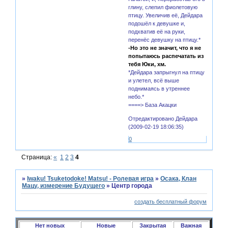
глину, слепил фиолетовую
птицу. Увеличив её, Дейдара
подошёл к девушке и,
подхватив её на руки,
перенёс девушку на птицу.*
-Но это не значит, что я не
попытаюсь распечатать из
тебя Юки, хм.
*Дейдара запрыгнул на птицу
и улетел, всё выше
поднимаясь в утреннее
небо.*
====> База Акацки
Отредактировано Дейдара
(2009-02-19 18:06:35)
0
Страница:
«
1
2
3
4
»
Iwaku! Tsuketodoke! Matsu! - Ролевая игра
»
Осака, Клан
Мацу, измерение Будущего
»
Центр города
создать бесплатный форум
Нет новых
Новые
Закрытая
Важная