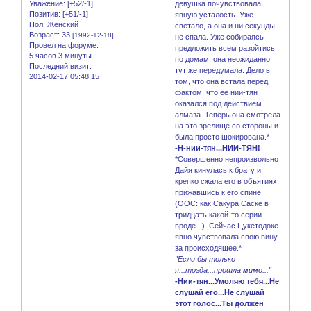
Уважение:
[+52/-1]
девушка почувствовала
Позитив:
[+51/-1]
явную усталость. Уже
Пол:
Женский
светало, а она и ни секунды
Возраст:
33
[1992-12-18]
не спала. Уже собираясь
Провел на форуме:
предложить всем разойтись
5 часов 3 минуты
по домам, она неожиданно
Последний визит:
тут же передумала. Дело в
2014-02-17 05:48:15
том, что она встала перед
фактом, что ее нии-тян
оказался под действием
алмаза. Теперь она смотрела
на это зрелище со стороны и
была просто шокирована.*
-Н-нии-тян...НИИ-ТЯН!
*Совершенно непроизвольно
Дайя кинулась к брату и
крепко сжала его в объятиях,
прижавшись к его спине
(ООС: как Сакура Саске в
тридцать какой-то серии
вроде...). Сейчас Цукетодоке
явно чувствовала свою вину
за происходящее.*
"Если бы только
я...тогда...прошла мимо..."
-Нии-тян...Умоляю тебя...Не
слушай его...Не слушай
этот голос...Ты должен