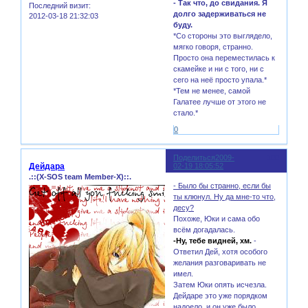
- Так что, до свидания. Я
Последний визит:
долго задерживаться не
2012-03-18 21:32:03
буду.
*Со стороны это выглядело,
мягко говоря, странно.
Просто она переместилась к
скамейке и ни с того, ни с
сего на неё просто упала.*
*Тем не менее, самой
Галатее лучше от этого не
стало.*
0
Поделиться
2009-
100
Дейдара
02-19 18:05:52
.::(X-SOS team Member-X)::.
- Было бы странно, если бы
ты клюнул. Ну да мне-то что,
десу?
Похоже, Юки и сама обо
всём догадалась.
-Ну, тебе видней, хм.
-
Ответил Дей, хотя особого
желания разговаривать не
имел.
Затем Юки опять исчезла.
Дейдаре это уже порядком
надоело, и он уже было