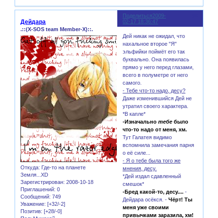
Поделиться
2009-
96
Дейдара
02-17 18:36:47
.::(X-SOS team Member-X)::.
Дей никак не ожидал, что
нахальное второе "Я"
эльфийки поймёт его так
буквально. Она появилась
прямо у него перед глазами,
всего в полуметре от него
самого.
- Тебе что-то надо, десу?
Даже изменившийся Дей не
утратил своего характера.
*В капле*
-Изначально
тебе
было
что-то надо от меня, хм.
Тут Галатея видимо
вспомнила замечания парня
о её силе...
- Я о тебе была того же
Откуда:
Где-то на планете
мнения, десу.
Земля...XD
*Дей издал сдавленный
Зарегистрирован
: 2008-10-18
смешок*
Приглашений:
0
-Бред какой-то, десу....
-
Сообщений:
749
Дейдара осёкся. -
Чёрт! Ты
Уважение:
[+32/-2]
меня уже своими
Позитив:
[+28/-0]
привычками заразила, хм!