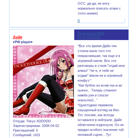
ОСС: да-да, не могу
нормально описать атаки с
этого аниме(
0
Поделиться
2009-
92
Дайя
02-14 22:37:15
♦PW player♦
*Все это время Дайя-тян
стояла мало того что
покрасневшая, так еще и в
огромной капле. Все эти
разговоры в стиле "отдай мне
алмаз" "не-е, я тебе не
отдам" ввели ее в огромный
конфуз.*
"Как будто он всем та-а-ак
нужен... Теперь станет
намба уан в списке
новостей..."
*Цукетодоке перевела
смущенный взгляд на Ико.
Тот, похоже, как всегда
оставался в нейтрале. Дайя
Откуда:
Tokyo XDDDDD
облегченно вздохнула. Он не
Зарегистрирован
: 2008-04-02
придал особого значения той
Приглашений:
0
неловкой сцене... Тут
Сообщений:
1431