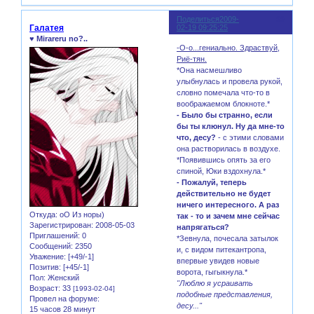
Поделиться
2009-
99
Галатея
02-19 09:25:25
♥ Mirareru no?..
-О-о...гениально. Здраствуй,
Риё-тян.
*Она насмешливо
улыбнулась и провела рукой,
словно помечала что-то в
воображаемом блокноте.*
- Было бы странно, если
бы ты клюнул. Ну да мне-то
что, десу?
- с этими словами
она растворилась в воздухе.
*Появившись опять за его
спиной, Юки вздохнула.*
- Пожалуй, теперь
действительно не будет
ничего интересного. А раз
Откуда:
оО Из норы)
так - то и зачем мне сейчас
Зарегистрирован
: 2008-05-03
напрягаться?
Приглашений:
0
*Зевнула, почесала затылок
Сообщений:
2350
и, с видом питекантропа,
Уважение:
[+49/-1]
впервые увидев новые
Позитив:
[+45/-1]
ворота, гыгыкнула.*
Пол:
Женский
"Люблю я усраивать
Возраст:
33
[1993-02-04]
подобные представления,
Провел на форуме:
десу..."
15 часов 28 минут