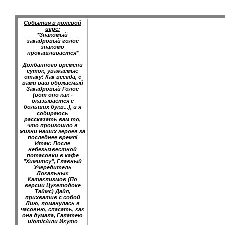
События в ролевой
игре:
*Знакомый
закадровый голос
знакомо
прокашливается*
Долбанного времени
суток, уважаемые
отаку! Как всегда, с
вами ваш обожаемый
Закадровый Голос
(вот оно как -
оказывается с
больших букв...), и я
собираюсь
рассказать вам то,
что произошло в
жизни наших героев за
последнее время!
Итак: После
небезызвестной
потасовки в кафе
"Химитсу", Главный
Учередитель
Локальных
Катаклизмов (По
версии Цукетодоке
Таймс) Дайя,
прихватив с собой
Лию, ломанулась в
часовню, спасать, как
она думала, Галатею
и/от/с/или Икуто