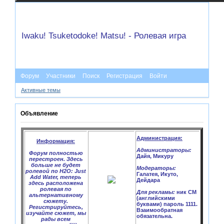
Iwaku! Tsuketodoke! Matsu! - Ролевая игра
Форум
Участники
Поиск
Регистрация
Войти
Активные темы
Объявление
Администрация:
Информация:
Администраторы:
Форум полностью
Дайя, Микуру
перестроен. Здесь
больше не будет
Модераторы:
ролевой по H2O: Just
Галатея, Икуто,
Add Water, теперь
Дейдара
здесь расположена
ролевая по
Для рекламы:
ник CM
альтернативному
(английскими
сюжету.
буквами) пароль 1111.
Регистрируйтесь,
Взаимообратная
изучайте сюжет, мы
обязательна.
рады всем