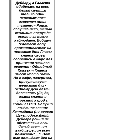
Дейдару, а Галаетя
обиделась на весь
белый свет....и
только один
персонаж пока
известен лишь
туманно - Рицка,
девушка-неко, тенью
скользит вокруг да
около и за всеми
наблюдает. Вобщем
*глотает воду,
прокашливается* на
повестке дня: Главы
кланов снова
собрались в кафе для
принятия важного
решения - Обоюдный
Конвент Кланов
имеет место быть.
Но в кафе, наверняка,
присутствует
нечистый дух -
бедному Дею опять
досталось (Да, да,
главы кланов и
простой народ с
собой взяли). Получив
почётное звание
Хентайшик (по версии
Цукетодоке Дайя),
Дейдара решил не
обежатся на весь
белый свет...он
ваабще решил всем
помогать^__^. Вот
так вот...даже Ико на