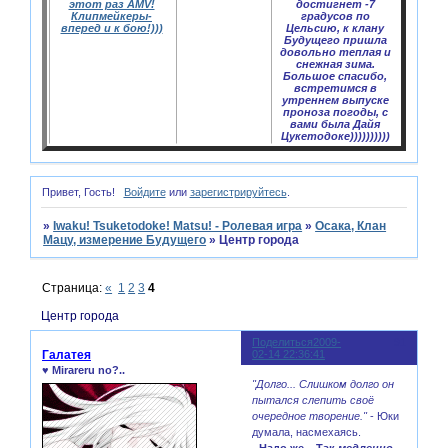
этот раз AMV!
достигнет -7
Клипмейкеры-
градусов по
вперед и к бою!)))
Цельсию, к клану
Будущего пришла
довольно теплая и
снежная зима.
Большое спасибо,
встретимся в
утреннем выпуске
проноза погоды, с
вами была Дайя
Цукетодоке))))))))))
Привет, Гость!
Войдите
или
зарегистрируйтесь
.
»
Iwaku! Tsuketodoke! Matsu! - Ролевая игра
»
Осака, Клан
Мацу, измерение Будущего
»
Центр города
Страница:
«
1
2
3
4
Центр города
Поделиться
2009-
91
Галатея
02-14 22:36:41
♥ Mirareru no?..
"Долго... Слишком долго он
пытался слепить своё
очередное творение."
- Юки
думала, насмехаясь.
- Надо же... Так
медленно
.
-