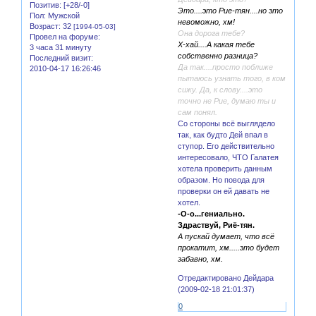
Позитив:
[+28/-0]
Это....это Рие-тян....но это
Пол:
Мужской
невоможно, хм!
Возраст:
32
[1994-05-03]
Она дорога тебе?
Провел на форуме:
Х-хай....А какая тебе
3 часа 31 минуту
собственно разница?
Последний визит:
Да так....просто поближе
2010-04-17 16:26:46
пытаюсь узнать того, в ком
сижу. Да, к слову....это
точно не Рие, думаю ты и
сам понял.
Со стороны всё выглядело
так, как будто Дей впал в
ступор. Его действительно
интересовало, ЧТО Галатея
хотела проверить данным
образом. Но повода для
проверки он ей давать не
хотел.
-О-о...гениально.
Здраствуй, Риё-тян.
А пускай думает, что всё
прокатит, хм.....это будет
забавно, хм.
Отредактировано Дейдара
(2009-02-18 21:01:37)
0