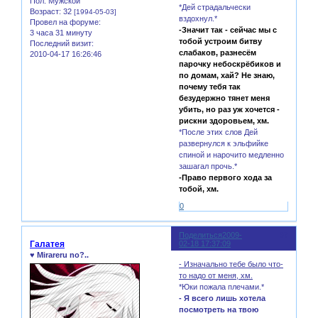
Пол:
Мужской
*Дей страдальчески
Возраст:
32
[1994-05-03]
вздохнул.*
Провел на форуме:
-Значит так - сейчас мы с
3 часа 31 минуту
тобой устроим битву
Последний визит:
слабаков, разнесём
2010-04-17 16:26:46
парочку небоскрёбиков и
по домам, хай? Не знаю,
почему тебя так
безудержно тянет меня
убить, но раз уж хочется -
рискни здоровьем, хм.
*После этих слов Дей
развернулся к эльфийке
спиной и нарочито медленно
зашагал прочь.*
-Право первого хода за
тобой, хм.
0
Поделиться
2009-
97
Галатея
02-18 17:37:09
♥ Mirareru no?..
- Изначально тебе было что-
то надо от меня, хм.
*Юки пожала плечами.*
- Я всего лишь хотела
посмотреть на твою