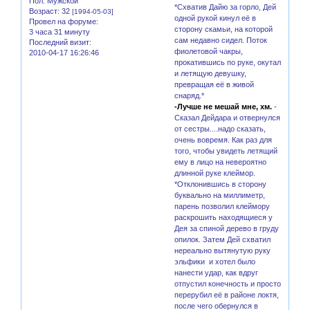
Пол:
Мужской
*Схватив Дайю за горло, Дей
Возраст:
32
[1994-05-03]
одной рукой кинул её в
Провел на форуме:
сторону скамьи, на которой
3 часа 31 минуту
сам недавно сидел. Поток
Последний визит:
фиолетовой чакры,
2010-04-17 16:26:46
прокатившись по руке, окутал
и летящую девушку,
превращая её в живой
снаряд.*
-Лучше не мешай мне, хм.
-
Сказал Дейдара и отвернулся
от сестры....надо сказать,
очень вовремя. Как раз для
того, чтобы увидеть летящий
ему в лицо на невероятно
длинной руке клеймор.
*Отклонившись в сторону
буквально на миллиметр,
парень позволил клеймору
раскрошить находящиеся у
Дея за спиной дерево в груду
опилок. Затем Дей схватил
нереально вытянутую руку
эльфики и хотел было
нанести удар, как вдруг
отпустил конечность и просто
перерубил её в районе локтя,
после чего обернулся в