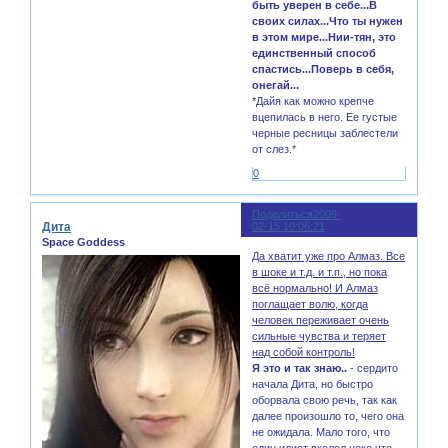
быть уверен в себе...В
своих силах...Что ты нужен
в этом мире...Нии-тян, это
единственный способ
спастись...Поверь в себя,
онегай...
*Дайя как можно крепче
вцепилась в него. Ее густые
черные ресницы заблестели
от слез.*
0
Поделиться
2009-
93
Дита
02-15 10:06:21
Space Goddess
Да хватит уже про Алмаз. Все
в шоке и т.д. и т.п., но пока
всё нормально! И Алмаз
поглащает волю, когда
человек переживает очень
сильные чувства и теряет
над собой контроль!
Я это и так знаю..
- сердито
начала Дита, но быстро
оборвала свою речь, так как
далее произошло то, чего она
не ожидала. Мало того, что
один идиот вколол неко что-