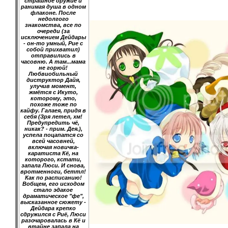
страшное оружие и
ранимая душа в одном
флаконе. После
недолгого
знакомства, все по
очереди (за
исключением Дейдары
- он-то умный, Рие с
собой прихватил)
отправились в
часовню. А там...мама
не горюй!
Любвиобильный
диструктор Дайя,
улучив момент,
жмётся с Икуто,
которому, это,
похоже тоже по
кайфу. Галаея, придя в
себя (Зря летел, хм!
Предупредить чё,
никак? - прим. Дея.),
успела поцапатся со
всей часовней,
включая новичка-
каратиста Кё, на
которого, кстати,
запала Люси. И снова,
вротменноги, беттл!
Как по расписанию!
Вобщем, его исходом
стало эдакое
драматическое "фе",
высказанное сюжету -
Дейдара крепко
сдружился с Риё, Люси
разочаровалась в Кё и
втайне запала на