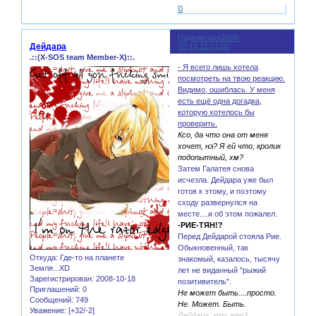
0
Поделиться
2009-
98
Дейдара
02-18 21:01:00
.::(X-SOS team Member-X)::.
- Я всего лишь хотела
посмотреть на твою реакцию.
Видимо, ошиблась. У меня
есть ещё одна догадка,
которую хотелось бы
проверить.
Ксо, да что она от меня
хочет, нэ? Я ей что, кролик
подопытный, хм?
Затем Галатея снова
исчезла. Дейдара уже был
готов к этому, и поэтому
сходу развернулся на
месте....и об этом пожалел.
-РИЕ-ТЯН!?
Перед Дейдарой стояла Рие.
Обыкновенный, так
Откуда:
Где-то на планете
знакомый, казалось, тысячу
Земля...XD
лет не виданный "рыжий
Зарегистрирован
: 2008-10-18
позитивитель".
Приглашений:
0
Не может быть....просто.
Сообщений:
749
Не. Может. Быть.
Уважение:
[+32/-2]
Дейдара, кто это?