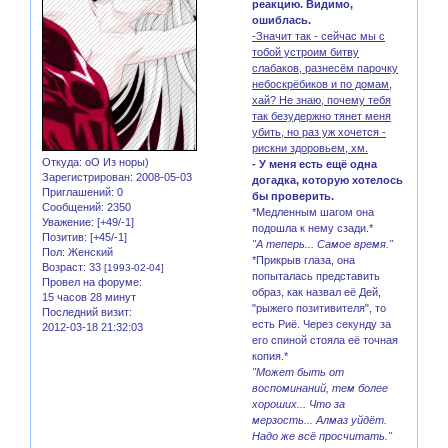
реакцию. Видимо,
ошиблась.
-Значит так - сейчас мы с
тобой устроим битву
слабаков, разнесём парочку
небоскрёбиков и по домам,
хай? Не знаю, почему тебя
так безудержно тянет меня
убить, но раз уж хочется -
рискни здоровьем, хм.
Откуда:
оО Из норы)
- У меня есть ещё одна
Зарегистрирован
: 2008-05-03
догадка, которую хотелось
Приглашений:
0
бы проверить.
Сообщений:
2350
*Медленным шагом она
Уважение:
[+49/-1]
подошла к нему сзади.*
Позитив:
[+45/-1]
"А теперь... Самое время."
Пол:
Женский
*Прикрыв глаза, она
Возраст:
33
[1993-02-04]
попыталась представить
Провел на форуме:
образ, как назвал её Дей,
15 часов 28 минут
"рыжего позитивителя", то
Последний визит:
есть Риё. Через секунду за
2012-03-18 21:32:03
его спиной стояла её точная
копия.*
"Может быть от
воспоминаний, тем более
хороших... Что за
мерзость... Алмаз уйдёт.
Надо же всё просчитать."