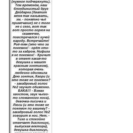
(нужное подчеркнуть).
Тем временем, наш
блондинистый друг
Дейдарка (Хватит
меня так называть,
хм. - понятно чьё
примечание) не с того
не с сего, вот так
вот просто горюя на
скамеечке,
повстречался с кучей
народу. Встречайте!
Риё-тян (это что за
покемон! - орёт кто-
то за кадром. Нифига
я не покемон! - Кричит
в ответ какая-то
девушка и машет
красным зонтиком),
которая очень
любезно одолжила
Дею зонтик, Каори (и
это тоже не покемон?
- закадровый голос
№2 звучит обиженно.
БАКА!!! - Взмах
хвостом, звук чьего-
то сломанного носа),
девочка-лисичка и
Люси (и это тоже не
покемон по вашему? -
закадровый голос №2
говорит в нос. Нет. -
Тихо и спокойно
отвечает диклониус,
выпуская вектора),
девушка-диклониус,