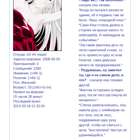
сказала она лениво.
*Когда он пытался разнести
здание, её и подавно там не
было. Лишь очередной клон.*
*Сама Юки стояла далеко в
сторнке на крыше какого-то
небоскрёба. И наблюдала за
событиями.*
*Заставив фантома деть по
чётко намеченой схеме, то
Откуда:
оО Из норы)
есть провести одну из атак
Зарегистрирован
: 2008-05-03
Галатеи, сама девушка
Приглашений:
0
ничего не предпринимала.*
Сообщений:
2350
- Подумаешь, ну заметил
Уважение:
[+49/-1]
ты, где я на самом деле, и
Позитив:
[+45/-1]
что?
- сказала она глазами
Пол:
Женский
другой.
Возраст:
33
[1993-02-04]
*Фантом осторожно оглядел
Провел на форуме:
руку, после чего растянула её
15 часов 28 минут
ненамного.*
Последний визит:
*Слегка шевельнувшись, она
2012-03-18 21:32:03
навела руку с клеймором на
его тело, после чего,
поддерживая одну руку
другой, чтобы не сбиться с
цели, "выстрелила" быстро её
удлиняющейся.*