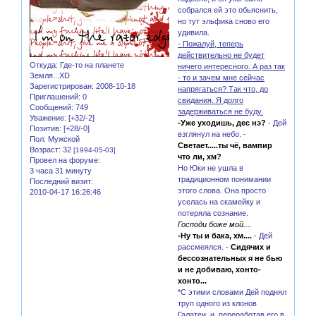
собрался ей это обьяснить,
но тут эльфика сново его
удивила.
- Пожалуй, теперь
действительно не будет
Откуда:
Где-то на планете
ничего интересного. А раз так
Земля...XD
- то и зачем мне сейчас
Зарегистрирован
: 2008-10-18
напрягаться? Так что, до
Приглашений:
0
свидания. Я долго
Сообщений:
749
задерживаться не буду.
Уважение:
[+32/-2]
-Уже уходишь, дес нэ?
- Дей
Позитив:
[+28/-0]
взглянул на небо. -
Пол:
Мужской
Светает.....ты чё, вампир
Возраст:
32
[1994-05-03]
что ли, хм?
Провел на форуме:
Но Юки не ушла в
3 часа 31 минуту
традиционном понимании
Последний визит:
этого слова. Она просто
2010-04-17 16:26:46
уселась на скамейку и
потеряла сознание.
Господи боже мой....
-Ну ты и бака, хм....
- Дей
рассмеялся. -
Сидячих и
бессознательных я не бью
и не добиваю, хонто-
хонто...
*С этими словами Дей поднял
труп одного из клонов
Галатеи, и, переработав его в