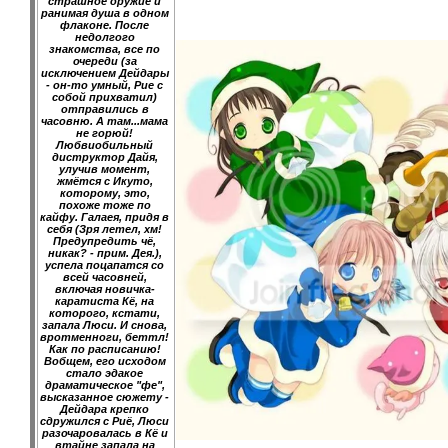
страшное оружие и
ранимая душа в одном
флаконе. После
недолгого
знакомства, все по
очереди (за
исключением Дейдары
- он-то умный, Рие с
собой прихватил)
отправились в
часовню. А там...мама
не горюй!
Любвиобильный
диструктор Дайя,
улучив момент,
жмётся с Икуто,
которому, это,
похоже тоже по
кайфу. Галаея, придя в
себя (Зря летел, хм!
Предупредить чё,
никак? - прим. Дея.),
успела поцапатся со
всей часовней,
включая новичка-
каратиста Кё, на
которого, кстати,
запала Люси. И снова,
вротменноги, беттл!
Как по расписанию!
Вобщем, его исходом
стало эдакое
драматическое "фе",
высказанное сюжету -
Дейдара крепко
сдружился с Риё, Люси
разочаровалась в Кё и
втайне запала на