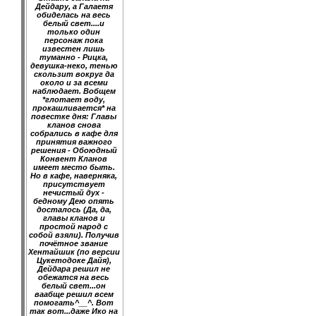
Дейдару, а Галаетя
обиделась на весь
белый свет....и
только один
персонаж пока
известен лишь
туманно - Рицка,
девушка-неко, тенью
скользит вокруг да
около и за всеми
наблюдает. Вобщем
*глотает воду,
прокашливается* на
повестке дня: Главы
кланов снова
собрались в кафе для
принятия важного
решения - Обоюдный
Конвент Кланов
имеет место быть.
Но в кафе, наверняка,
присутствует
нечистый дух -
бедному Дею опять
досталось (Да, да,
главы кланов и
простой народ с
собой взяли). Получив
почётное звание
Хентайшик (по версии
Цукетодоке Дайя),
Дейдара решил не
обежатся на весь
белый свет...он
ваабще решил всем
помогать^__^. Вот
так вот...даже Ико на