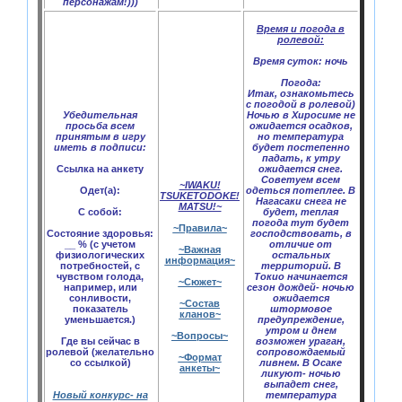
персонажам!)))
Время и погода в
ролевой:
Время суток:
ночь
Погода:
Итак, ознакомьтесь
с погодой в ролевой)
Убедительная
Ночью в Хиросиме не
просьба всем
ожидается осадков,
принятым в игру
но температура
иметь в подписи:
будет постепенно
падать, к утру
Ссылка на анкету
ожидается снег.
Советуем всем
~IWAKU!
Одет(а):
одеться потеплее. В
TSUKETODOKE!
Нагасаки снега не
MATSU!~
С собой:
будет, теплая
погода тут будет
~Правила~
Состояние здоровья:
господствовать, в
__ % (с учетом
отличие от
~Важная
физиологических
остальных
информация~
потребностей, с
территорий. В
чувством голода,
Токио начинается
~Сюжет~
например, или
сезон дождей- ночью
сонливости,
ожидается
~Состав
показатель
штормовое
кланов~
уменьшается.)
предупреждение,
утром и днем
~Вопросы~
Где вы сейчас в
возможен ураган,
ролевой (желательно
сопровождаемый
~Формат
со ссылкой)
ливнем. В Осаке
анкеты~
ликуют- ночью
выпадет снег,
Новый конкурс- на
температура