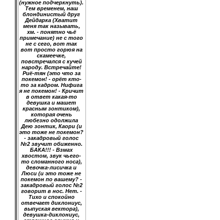
(нужное подчеркнуть).
Тем временем, наш
блондинистый друг
Дейдарка (Хватит
меня так называть,
хм. - понятно чьё
примечание) не с того
не с сего, вот так
вот просто горюя на
скамеечке,
повстречался с кучей
народу. Встречайте!
Риё-тян (это что за
покемон! - орёт кто-
то за кадром. Нифига
я не покемон! - Кричит
в ответ какая-то
девушка и машет
красным зонтиком),
которая очень
любезно одолжила
Дею зонтик, Каори (и
это тоже не покемон?
- закадровый голос
№2 звучит обиженно.
БАКА!!! - Взмах
хвостом, звук чьего-
то сломанного носа),
девочка-лисичка и
Люси (и это тоже не
покемон по вашему? -
закадровый голос №2
говорит в нос. Нет. -
Тихо и спокойно
отвечает диклониус,
выпуская вектора),
девушка-диклониус,