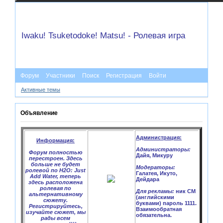
Iwaku! Tsuketodoke! Matsu! - Ролевая игра
Форум
Участники
Поиск
Регистрация
Войти
Активные темы
Объявление
Администрация:
Информация:
Администраторы:
Форум полностью
Дайя, Микуру
перестроен. Здесь
больше не будет
Модераторы:
ролевой по H2O: Just
Галатея, Икуто,
Add Water, теперь
Дейдара
здесь расположена
ролевая по
Для рекламы:
ник CM
альтернативному
(английскими
сюжету.
буквами) пароль 1111.
Регистрируйтесь,
Взаимообратная
изучайте сюжет, мы
обязательна.
рады всем