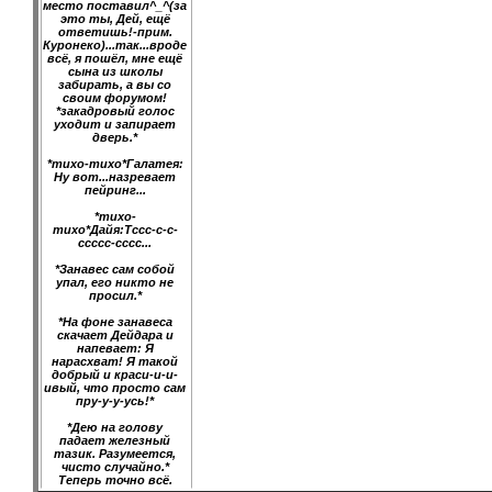
место поставил^_^(за
это ты, Дей, ещё
ответишь!-прим.
Куронеко)...так...вроде
всё, я пошёл, мне ещё
сына из школы
забирать, а вы со
своим форумом!
*закадровый голос
уходит и запирает
дверь.*
*тихо-тихо*Галатея:
Ну вот...назревает
пейринг...
*тихо-
тихо*Дайя:Тссс-с-с-
ссссс-сссс...
*Занавес сам собой
упал, его никто не
просил.*
*На фоне занавеса
скачает Дейдара и
напевает: Я
нарасхват! Я такой
добрый и краси-и-и-
ивый, что просто сам
пру-у-у-усь!*
*Дею на голову
падает железный
тазик. Разумеется,
чисто случайно.*
Теперь точно всё.