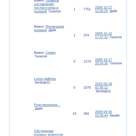
Важно:
Правила
составления
2008-10-27
постов и игры в
1
7751
12:56:29
Дайя
ролевой
Галатея
Важно:
Японизация
ролевой
Дайя
2008-10-22
1
374
17:47:32
Галатея
Важно:
Сюжет
Галатея
2008-10-17
0
1274
20:54:30
Галатея
Loose galleries
bertiegb11
2015-05-28
0
1070
02:58:12
bertiegb11
Родственнички...
Дайя
2009-04-05
10
450
16:38:44
Амайя
Обсуждение
игровых моментов