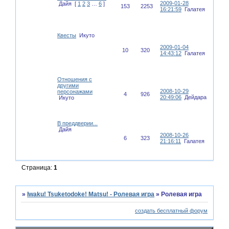
2009-01-28
Дайя
[
1
2
3
…
6
]
153
2253
16:21:59
Галатея
Квесты
Икуто
2009-01-04
10
320
14:43:12
Галатея
Отношения с
другими
2008-10-29
персонажами
4
926
20:49:06
Дейдара
Икуто
В преддверии...
Дайя
2008-10-26
6
323
21:16:11
Галатея
Страница:
1
»
Iwaku! Tsuketodoke! Matsu! - Ролевая игра
»
Ролевая игра
создать бесплатный форум