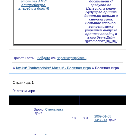
этот раз AMV!
достигнет -7
Клипмейкеры-
градусов по
вперед и к бою!)))
Цельсию, к клану
Будущего пришла
довольно теплая и
снежная зима.
Большое спасибо,
встретимся в
утреннем выпуске
проноза погоды, с
вами была Дайя
Цукетодоке))))))))))
Привет, Гость!
Войдите
или
зарегистрируйтесь
.
»
Iwaku! Tsuketodoke! Matsu! - Ролевая игра
»
Ролевая игра
Страница:
1
Ролевая игра
Последнее
Тема
Ответов
Просмотров
сообщение
Важно:
Смена ника
Дайя
2009-01-05
10
381
14:33:13
Дайя