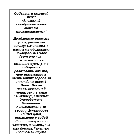
События в ролевой
игре:
*Знакомый
закадровый голос
знакомо
прокашливается*
Долбанного времени
суток, уважаемые
отаку! Как всегда, с
вами ваш обожаемый
Закадровый Голос
(вот оно как -
оказывается с
больших букв...), и я
собираюсь
рассказать вам то,
что произошло в
жизни наших героев за
последнее время!
Итак: После
небезызвестной
потасовки в кафе
"Химитсу", Главный
Учередитель
Локальных
Катаклизмов (По
версии Цукетодоке
Таймс) Дайя,
прихватив с собой
Лию, ломанулась в
часовню, спасать, как
она думала, Галатею
и/от/с/или Икуто