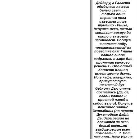
Дейдару, а Галаетя
обиделась на весь
белый свет....и
только один
персонаж пока
известен лишь
туманно - Рицка,
девушка-неко, тенью
скользит вокруг да
около и за всеми
наблюдает. Вобщем
*глотает воду,
прокашливается* на
повестке дня: Главы
кланов снова
собрались в кафе для
принятия важного
решения - Обоюдный
Конвент Кланов
имеет место быть.
Но в кафе, наверняка,
присутствует
нечистый дух -
бедному Дею опять
досталось (Да, да,
главы кланов и
простой народ с
собой взяли). Получив
почётное звание
Хентайшик (по версии
Цукетодоке Дайя),
Дейдара решил не
обежатся на весь
белый свет...он
ваабще решил всем
помогать^__^. Вот
так вот...даже Ико на