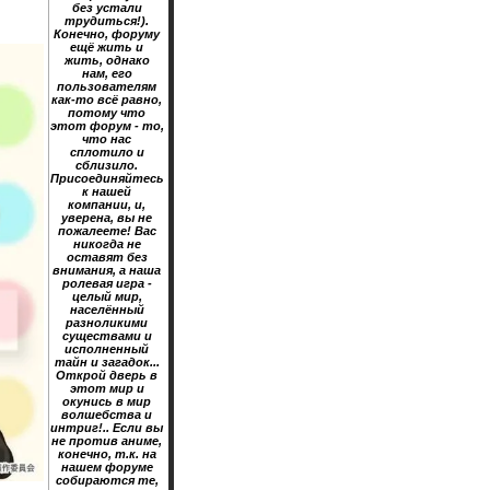
без устали
трудиться!).
Конечно, форуму
ещё жить и
жить, однако
нам, его
пользователям
как-то всё равно,
потому что
этот форум - то,
что нас
сплотило и
сблизило.
Присоединяйтесь
к нашей
компании, и,
уверена, вы не
пожалеете! Вас
никогда не
оставят без
внимания, а наша
ролевая игра -
целый мир,
населённый
разноликими
существами и
исполненный
тайн и загадок...
Открой дверь в
этот мир и
окунись в мир
волшебства и
интриг!.. Если вы
не против аниме,
конечно, т.к. на
нашем форуме
собираются те,