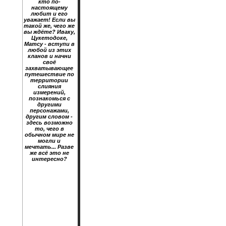
кто по-
настоящему
любит и его
уважает! Если вы
такой же, чего же
вы ждёте? Иваку,
Цукетодоке,
Матсу - вступи в
любой из этих
кланов и начни
своё
захватывающее
путешествие по
территории
слияния
измерений,
познакомься с
другими
персонажами,
другим словом -
здесь возможно
то, чего в
обычном мире не
могли и
мечтать... Разве
же всё это не
интересно?