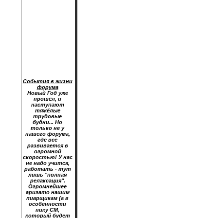
События в жизни
форума
Новый Год уже
прошёл, и
наступают
тяжёлые
трудовые
будни... Но
только не у
нашего форума,
где всё
развивается в
огромной
скоростью! У нас
не надо учится,
работать - тут
лишь "полная
релаксация".
Огромнейшее
аригато нашим
пиарщикам (а в
особенности
нику CM,
который будет