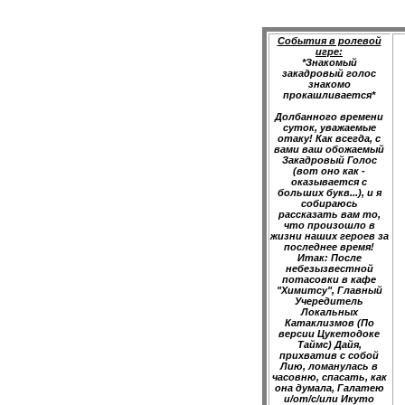
События в ролевой
игре:
*Знакомый
закадровый голос
знакомо
прокашливается*
Долбанного времени
суток, уважаемые
отаку! Как всегда, с
вами ваш обожаемый
Закадровый Голос
(вот оно как -
оказывается с
больших букв...), и я
собираюсь
рассказать вам то,
что произошло в
жизни наших героев за
последнее время!
Итак: После
небезызвестной
потасовки в кафе
"Химитсу", Главный
Учередитель
Локальных
Катаклизмов (По
версии Цукетодоке
Таймс) Дайя,
прихватив с собой
Лию, ломанулась в
часовню, спасать, как
она думала, Галатею
и/от/с/или Икуто