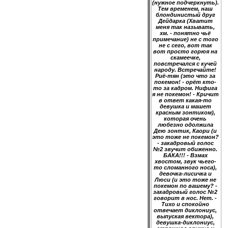
(нужное подчеркнуть).
Тем временем, наш
блондинистый друг
Дейдарка (Хватит
меня так называть,
хм. - понятно чьё
примечание) не с того
не с сего, вот так
вот просто горюя на
скамеечке,
повстречался с кучей
народу. Встречайте!
Риё-тян (это что за
покемон! - орёт кто-
то за кадром. Нифига
я не покемон! - Кричит
в ответ какая-то
девушка и машет
красным зонтиком),
которая очень
любезно одолжила
Дею зонтик, Каори (и
это тоже не покемон?
- закадровый голос
№2 звучит обиженно.
БАКА!!! - Взмах
хвостом, звук чьего-
то сломанного носа),
девочка-лисичка и
Люси (и это тоже не
покемон по вашему? -
закадровый голос №2
говорит в нос. Нет. -
Тихо и спокойно
отвечает диклониус,
выпуская вектора),
девушка-диклониус,