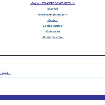
~IWAKU! TSUKETODOKE! MATSU!~
~Правила~
~Важная информация~
~Сюжет~
~Состав кланов~
~Вопросы~
~Формат анкеты~
galleries