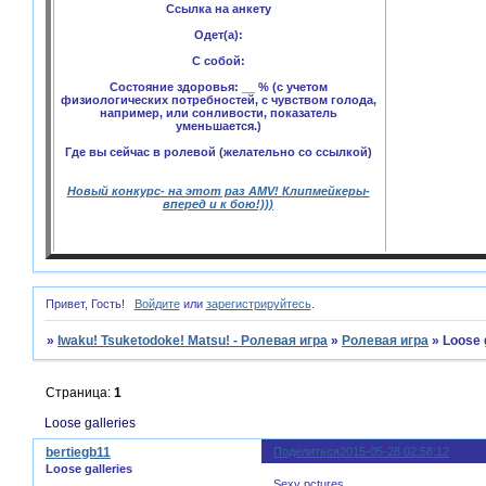
Ссылка на анкету
Одет(а):
С собой:
Состояние здоровья: __ % (с учетом
физиологических потребностей, с чувством голода,
например, или сонливости, показатель
уменьшается.)
Где вы сейчас в ролевой (желательно со ссылкой)
Новый конкурс- на этот раз AMV! Клипмейкеры-
вперед и к бою!)))
Привет, Гость!
Войдите
или
зарегистрируйтесь
.
»
Iwaku! Tsuketodoke! Matsu! - Ролевая игра
»
Ролевая игра
»
Loose 
Страница:
1
Loose galleries
bertiegb11
Поделиться
2015-05-28 02:58:12
Loose galleries
Sexy pctures