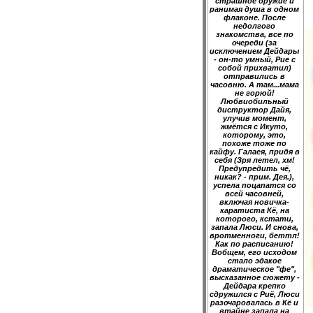
страшное оружие и
ранимая душа в одном
флаконе. После
недолгого
знакомства, все по
очереди (за
исключением Дейдары
- он-то умный, Рие с
собой прихватил)
отправились в
часовню. А там...мама
не горюй!
Любвиобильный
диструктор Дайя,
улучив момент,
жмётся с Икуто,
которому, это,
похоже тоже по
кайфу. Галаея, придя в
себя (Зря летел, хм!
Предупредить чё,
никак? - прим. Дея.),
успела поцапатся со
всей часовней,
включая новичка-
каратиста Кё, на
которого, кстати,
запала Люси. И снова,
вротменноги, беттл!
Как по расписанию!
Вобщем, его исходом
стало эдакое
драматическое "фе",
высказанное сюжету -
Дейдара крепко
сдружился с Риё, Люси
разочаровалась в Кё и
втайне запала на