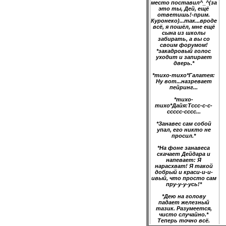
место поставил^_^(за
это ты, Дей, ещё
ответишь!-прим.
Куронеко)...так...вроде
всё, я пошёл, мне ещё
сына из школы
забирать, а вы со
своим форумом!
*закадровый голос
уходит и запирает
дверь.*
*тихо-тихо*Галатея:
Ну вот...назревает
пейринг...
*тихо-
тихо*Дайя:Тссс-с-с-
ссссс-сссс...
*Занавес сам собой
упал, его никто не
просил.*
*На фоне занавеса
скачает Дейдара и
напевает: Я
нарасхват! Я такой
добрый и краси-и-и-
ивый, что просто сам
пру-у-у-усь!*
*Дею на голову
падает железный
тазик. Разумеется,
чисто случайно.*
Теперь точно всё.