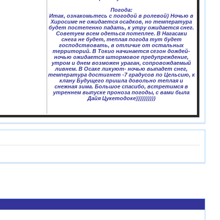
Погода:
Итак, ознакомьтесь с погодой в ролевой) Ночью в
Хиросиме не ожидается осадков, но температура
будет постепенно падать, к утру ожидается снег.
Советуем всем одеться потеплее. В Нагасаки
снега не будет, теплая погода тут будет
господствовать, в отличие от остальных
территорий. В Токио начинается сезон дождей-
ночью ожидается штормовое предупреждение,
утром и днем возможен ураган, сопровождаемый
ливнем. В Осаке ликуют- ночью выпадет снег,
температура достигнет -7 градусов по Цельсию, к
клану Будущего пришла довольно теплая и
снежная зима. Большое спасибо, встретимся в
утреннем выпуске проноза погоды, с вами была
Дайя Цукетодоке))))))))))
1