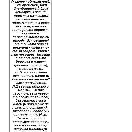
(нужное подчеркнуть).
Тем временем, наш
блондинистый друг
Дейдарка (Хватит
меня так называть,
хм. - понятно чьё
примечание) не с того
не с сего, вот так
вот просто горюя на
скамеечке,
повстречался с кучей
народу. Встречайте!
Риё-тян (это что за
покемон! - орёт кто-
то за кадром. Нифига
я не покемон! - Кричит
в ответ какая-то
девушка и машет
красным зонтиком),
которая очень
любезно одолжила
Дею зонтик, Каори (и
это тоже не покемон?
- закадровый голос
№2 звучит обиженно.
БАКА!!! - Взмах
хвостом, звук чьего-
то сломанного носа),
девочка-лисичка и
Люси (и это тоже не
покемон по вашему? -
закадровый голос №2
говорит в нос. Нет. -
Тихо и спокойно
отвечает диклониус,
выпуская вектора),
девушка-диклониус,