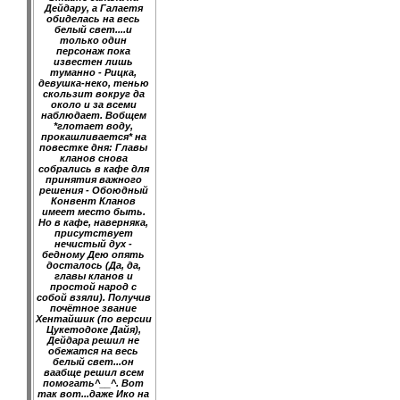
Дейдару, а Галаетя
обиделась на весь
белый свет....и
только один
персонаж пока
известен лишь
туманно - Рицка,
девушка-неко, тенью
скользит вокруг да
около и за всеми
наблюдает. Вобщем
*глотает воду,
прокашливается* на
повестке дня: Главы
кланов снова
собрались в кафе для
принятия важного
решения - Обоюдный
Конвент Кланов
имеет место быть.
Но в кафе, наверняка,
присутствует
нечистый дух -
бедному Дею опять
досталось (Да, да,
главы кланов и
простой народ с
собой взяли). Получив
почётное звание
Хентайшик (по версии
Цукетодоке Дайя),
Дейдара решил не
обежатся на весь
белый свет...он
ваабще решил всем
помогать^__^. Вот
так вот...даже Ико на