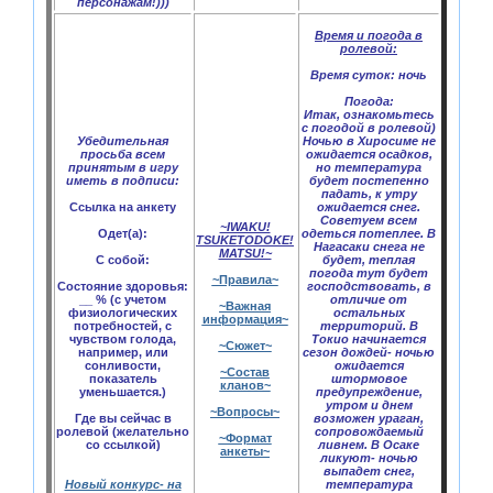
персонажам!)))
Время и погода в
ролевой:
Время суток:
ночь
Погода:
Итак, ознакомьтесь
с погодой в ролевой)
Убедительная
Ночью в Хиросиме не
просьба всем
ожидается осадков,
принятым в игру
но температура
иметь в подписи:
будет постепенно
падать, к утру
Ссылка на анкету
ожидается снег.
Советуем всем
~IWAKU!
Одет(а):
одеться потеплее. В
TSUKETODOKE!
Нагасаки снега не
MATSU!~
С собой:
будет, теплая
погода тут будет
~Правила~
Состояние здоровья:
господствовать, в
__ % (с учетом
отличие от
~Важная
физиологических
остальных
информация~
потребностей, с
территорий. В
чувством голода,
Токио начинается
~Сюжет~
например, или
сезон дождей- ночью
сонливости,
ожидается
~Состав
показатель
штормовое
кланов~
уменьшается.)
предупреждение,
утром и днем
~Вопросы~
Где вы сейчас в
возможен ураган,
ролевой (желательно
сопровождаемый
~Формат
со ссылкой)
ливнем. В Осаке
анкеты~
ликуют- ночью
выпадет снег,
Новый конкурс- на
температура