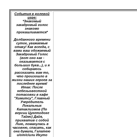
События в ролевой
игре:
*Знакомый
закадровый голос
знакомо
прокашливается*
Долбанного времени
суток, уважаемые
отаку! Как всегда, с
вами ваш обожаемый
Закадровый Голос
(вот оно как -
оказывается с
больших букв...), и я
собираюсь
рассказать вам то,
что произошло в
жизни наших героев за
последнее время!
Итак: После
небезызвестной
потасовки в кафе
"Химитсу", Главный
Учередитель
Локальных
Катаклизмов (По
версии Цукетодоке
Таймс) Дайя,
прихватив с собой
Лию, ломанулась в
часовню, спасать, как
она думала, Галатею
и/от/с/или Икуто