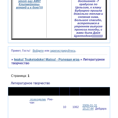
этот раз AMV!
достигнет -7
Клипмейкеры-
градусов по
вперед и к бою!)))
Цельсию, к клану
Будущего пришла
довольно теплая и
снежная зима.
Большое спасибо,
встретимся в
утреннем выпуске
проноза погоды, с
вами была Дайя
Цукетодоке))))))))))
Привет, Гость!
Войдите
или
зарегистрируйтесь
.
»
Iwaku! Tsuketodoke! Matsu! - Ролевая игра
»
Литературное
творчество
Страница:
1
Литературное творчество
Последнее
Тема
Ответов
Просмотров
сообщение
.психоделик
Рие-
чан
2009-01-31
10
1062
15:27:44
Дейдара