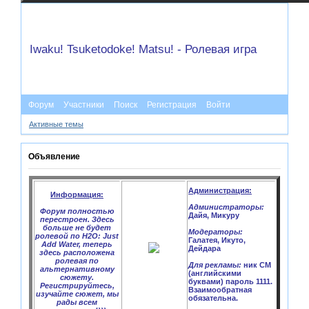
Iwaku! Tsuketodoke! Matsu! - Ролевая игра
Форум
Участники
Поиск
Регистрация
Войти
Активные темы
Объявление
Администрация:
Информация:
Администраторы:
Форум полностью
Дайя, Микуру
перестроен. Здесь
больше не будет
Модераторы:
ролевой по H2O: Just
Галатея, Икуто,
Add Water, теперь
Дейдара
здесь расположена
ролевая по
Для рекламы:
ник CM
альтернативному
(английскими
сюжету.
буквами) пароль 1111.
Регистрируйтесь,
Взаимообратная
изучайте сюжет, мы
обязательна.
рады всем