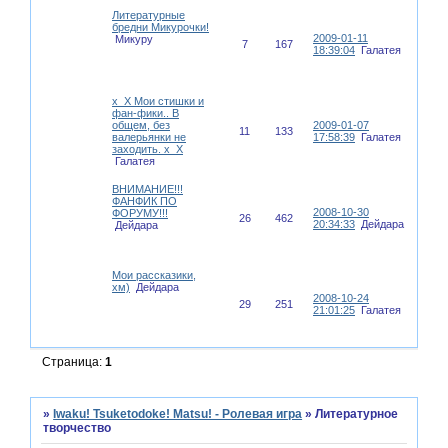
Литературные
бредни Микурочки!
2009-01-11
Микуру
7
167
18:39:04
Галатея
х_Х Мои стишки и
фан-фики.. В
общем, без
2009-01-07
11
133
валерьянки не
17:58:39
Галатея
заходить. х_Х
Галатея
ВНИМАНИЕ!!!
ФАНФИК ПО
2008-10-30
ФОРУМУ!!!
26
462
20:34:33
Дейдара
Дейдара
Мои рассказики,
хм)
Дейдара
2008-10-24
29
251
21:01:25
Галатея
Страница:
1
»
Iwaku! Tsuketodoke! Matsu! - Ролевая игра
»
Литературное
творчество