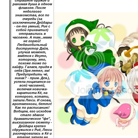
страшное оружие и
ранимая душа в одном
флаконе. После
недолгого
знакомства, все по
очереди (за
исключением Дейдары
- он-то умный, Рие с
собой прихватил)
отправились в
часовню. А там...мама
не горюй!
Любвиобильный
диструктор Дайя,
улучив момент,
жмётся с Икуто,
которому, это,
похоже тоже по
кайфу. Галаея, придя в
себя (Зря летел, хм!
Предупредить чё,
никак? - прим. Дея.),
успела поцапатся со
всей часовней,
включая новичка-
каратиста Кё, на
которого, кстати,
запала Люси. И снова,
вротменноги, беттл!
Как по расписанию!
Вобщем, его исходом
стало эдакое
драматическое "фе",
высказанное сюжету -
Дейдара крепко
сдружился с Риё, Люси
разочаровалась в Кё и
втайне запала на