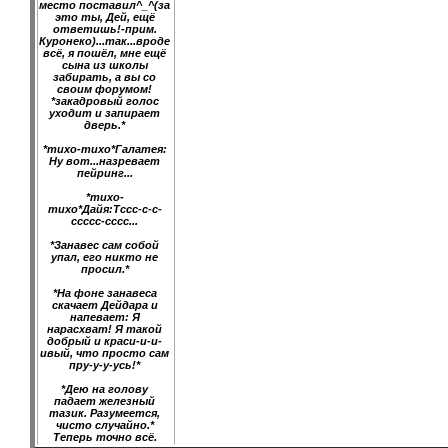
место поставил^_^(за
это ты, Дей, ещё
ответишь!-прим.
Куронеко)...так...вроде
всё, я пошёл, мне ещё
сына из школы
забирать, а вы со
своим форумом!
*закадровый голос
уходит и запирает
дверь.*
*тихо-тихо*Галатея:
Ну вот...назревает
пейринг...
*тихо-
тихо*Дайя:Тссс-с-с-
ссссс-сссс...
*Занавес сам собой
упал, его никто не
просил.*
*На фоне занавеса
скачает Дейдара и
напевает: Я
нарасхват! Я такой
добрый и краси-и-и-
ивый, что просто сам
пру-у-у-усь!*
*Дею на голову
падает железный
тазик. Разумеется,
чисто случайно.*
Теперь точно всё.