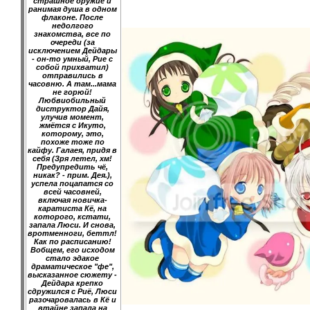
страшное оружие и
ранимая душа в одном
флаконе. После
недолгого
знакомства, все по
очереди (за
исключением Дейдары
- он-то умный, Рие с
собой прихватил)
отправились в
часовню. А там...мама
не горюй!
Любвиобильный
диструктор Дайя,
улучив момент,
жмётся с Икуто,
которому, это,
похоже тоже по
кайфу. Галаея, придя в
себя (Зря летел, хм!
Предупредить чё,
никак? - прим. Дея.),
успела поцапатся со
всей часовней,
включая новичка-
каратиста Кё, на
которого, кстати,
запала Люси. И снова,
вротменноги, беттл!
Как по расписанию!
Вобщем, его исходом
стало эдакое
драматическое "фе",
высказанное сюжету -
Дейдара крепко
сдружился с Риё, Люси
разочаровалась в Кё и
втайне запала на