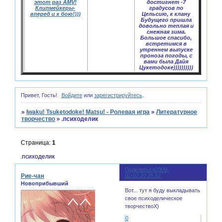
этот раз AMV!
достигнет -7
Клипмейкеры-
градусов по
вперед и к бою!)))
Цельсию, к клану
Будущего пришла
довольно теплая и
снежная зима.
Большое спасибо,
встретимся в
утреннем выпуске
проноза погоды, с
вами была Дайя
Цукетодоке))))))))))
Привет, Гость!
Войдите
или
зарегистрируйтесь
.
»
Iwaku! Tsuketodoke! Matsu! - Ролевая игра
»
Литературное
творчество
»
.психоделик
Страница:
1
.психоделик
Поделиться
2009-
1
Рие-чан
01-07 20:25:57
Новоприбывший
Вот... тут я буду выкладывать
свое психоделическое
творчествоX)
0