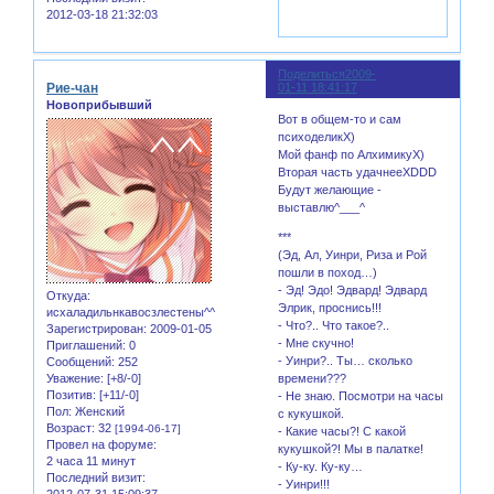
2012-03-18 21:32:03
Поделиться
2009-
9
Рие-чан
01-11 18:41:17
Новоприбывший
Вот в общем-то и сам
психоделикX)
Мой фанф по АлхимикуX)
Вторая часть удачнееXDDD
Будут желающие -
выставлю^___^
***
(Эд, Ал, Уинри, Риза и Рой
пошли в поход…)
- Эд! Эдо! Эдвард! Эдвард
Откуда:
Элрик, проснись!!!
исхаладильнкавосзлестены^^
- Что?.. Что такое?..
Зарегистрирован
: 2009-01-05
- Мне скучно!
Приглашений:
0
- Уинри?.. Ты… сколько
Сообщений:
252
Уважение:
[+8/-0]
времени???
Позитив:
[+11/-0]
- Не знаю. Посмотри на часы
Пол:
Женский
с кукушкой.
Возраст:
32
[1994-06-17]
- Какие часы?! С какой
Провел на форуме:
кукушкой?! Мы в палатке!
2 часа 11 минут
- Ку-ку. Ку-ку…
Последний визит:
- Уинри!!!