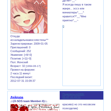
Да нет^__^
Я всегда пишу в таком
жанре... эссэ или
миниатюры^___^
нравится?^__^Мне
приятно^__~
0
Откуда:
исхаладильнкавосзлестены^^
Зарегистрирован
: 2009-01-05
Приглашений:
0
Сообщений:
252
Уважение:
[+8/-0]
Позитив:
[+11/-0]
Пол:
Женский
Возраст:
32
[1994-06-17]
Провел на форуме:
2 часа 11 минут
Последний визит:
2012-07-31 15:09:37
Поделиться
2009-
6
Дейдара
01-07 20:49:51
.::(X-SOS team Member-X)::.
красиво) но это несовсем
психоделик)