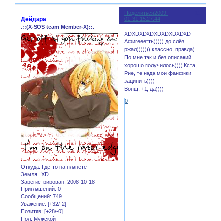
Поделиться
2009-
11
Дейдара
01-31 15:27:44
.::(X-SOS team Member-X)::.
XDXDXDXDXDXDXDXDXD
Афигееетть))))) до слёз
ржал))))))) классно, правда)
По мне так и без описаний
хорошо получилось)))) Кста,
Рие, те нада мои фанфики
зацинить))))
Вопщ, +1, да))))
0
Откуда:
Где-то на планете
Земля...XD
Зарегистрирован
: 2008-10-18
Приглашений:
0
Сообщений:
749
Уважение:
[+32/-2]
Позитив:
[+28/-0]
Пол:
Мужской