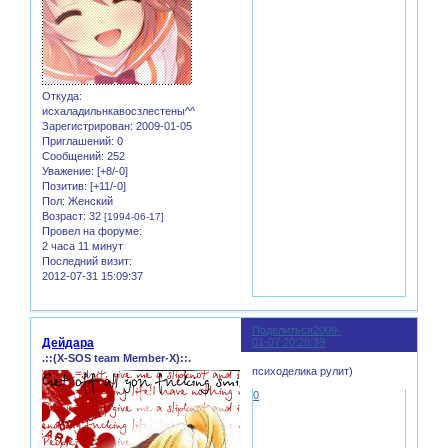
Откуда:
исхаладильнкавосзлестены^^
Зарегистрирован
: 2009-01-05
Приглашений:
0
Сообщений:
252
Уважение:
[+8/-0]
Позитив:
[+11/-0]
Пол:
Женский
Возраст:
32
[1994-06-17]
Провел на форуме:
2 часа 11 минут
Последний визит:
2012-07-31 15:09:37
Поделиться
2009-
2
Дейдара
01-07 20:28:39
.::(X-SOS team Member-X)::.
психоделика рулит)
0