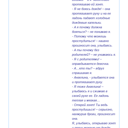
протягиваю ей зонт.
- Я не боюсь дождя! – она
протягивает руку и на ее
ладонь падают холодные
дождевые капельки.
- А я почему должна
бояться? – не понимаю я.
- Потому что можешь
простудиться! – наивно
произносит она, улыбаясь.
- А ты почему без
родителей? – не унимаюсь я.
- Я с родителями! –
оправдывается девочка.
- А…кто ты? – вдруг
спрашиваю я.
- Ангелина, - улыбается она
и протягивает руку.
- Я тоже Ангелина! –
улыбаюсь я и сжимаю в
своей руке ее. Ее ладонь
теплая и мягкая…
- Открой зонт! Ты ведь
простудишься! – серьезно,
нахмурив брови, произносит
она.
Я, улыбаясь, открываю зонт
и прячу мокрую от дождя