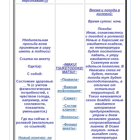
персонажам!)))
Время и погода в
ролевой:
Время суток:
ночь
Погода:
Итак, ознакомьтесь
с погодой в ролевой)
Убедительная
Ночью в Хиросиме не
просьба всем
ожидается осадков,
принятым в игру
но температура
иметь в подписи:
будет постепенно
падать, к утру
Ссылка на анкету
ожидается снег.
Советуем всем
~IWAKU!
Одет(а):
одеться потеплее. В
TSUKETODOKE!
Нагасаки снега не
MATSU!~
С собой:
будет, теплая
погода тут будет
~Правила~
Состояние здоровья:
господствовать, в
__ % (с учетом
отличие от
~Важная
физиологических
остальных
информация~
потребностей, с
территорий. В
чувством голода,
Токио начинается
~Сюжет~
например, или
сезон дождей- ночью
сонливости,
ожидается
~Состав
показатель
штормовое
кланов~
уменьшается.)
предупреждение,
утром и днем
~Вопросы~
Где вы сейчас в
возможен ураган,
ролевой (желательно
сопровождаемый
~Формат
со ссылкой)
ливнем. В Осаке
анкеты~
ликуют- ночью
выпадет снег,
Новый конкурс- на
температура