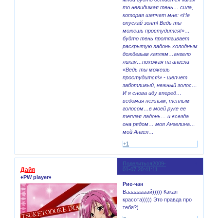
то невидимая тень… сила,
которая шепчет мне: «Не
опускай зонт! Ведь ты
можешь простудится!»…
будто тень протягивает
раскрытую ладонь холодным
дождевым каплям…ангело
ликая…похожая на ангела
«Ведь ты можешь
простудится!» - шепчет
заботливый, нежный голос…
И я снова иду вперед…
ведомая нежным, теплым
голосом…в моей руке ее
теплая ладонь… и всегда
она рядом… моя Ангелина…
мой Ангел…
+1
Поделиться
2009-
4
Дайя
01-07 20:41:11
♦PW player♦
Рие-чан
Ваааааааай))))) Какая
красота))))) Это правда про
тебя?)