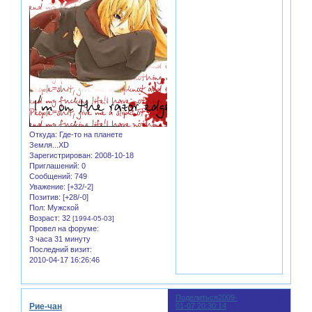
Откуда:
Где-то на планете
Земля...XD
Зарегистрирован
: 2008-10-18
Приглашений:
0
Сообщений:
749
Уважение:
[+32/-2]
Позитив:
[+28/-0]
Пол:
Мужской
Возраст:
32
[1994-05-03]
Провел на форуме:
3 часа 31 минуту
Последний визит:
2010-04-17 16:26:46
Поделиться
2009-
3
Рие-чан
01-07 20:30:14