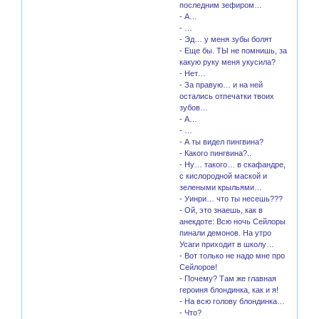
последним зефиром…
- А…
- …
- Эд… у меня зубы болят
- Еще бы. ТЫ не помнишь, за
какую руку меня укусила?
- Нет…
- За правую… и на ней
остались отпечатки твоих
зубов…
- А…
- …
- А ты видел пингвина?
- Какого пингвина?..
- Ну… такого… в скафандре,
с кислородной маской и
зелеными крыльями…
- Уинри… что ты несешь???
- Ой, это знаешь, как в
анекдоте: Всю ночь Сейлоры
пинали демонов. На утро
Усаги приходит в школу…
- Вот только не надо мне про
Сейлоров!
- Почему? Там же главная
героиня блондинка, как и я!
- На всю голову блондинка…
- Что?