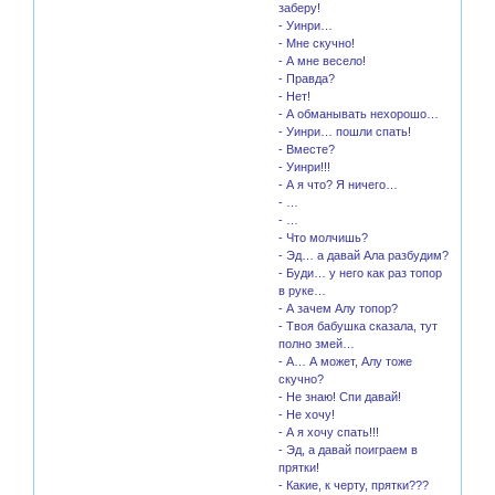
заберу!
- Уинри…
- Мне скучно!
- А мне весело!
- Правда?
- Нет!
- А обманывать нехорошо…
- Уинри… пошли спать!
- Вместе?
- Уинри!!!
- А я что? Я ничего…
- …
- …
- Что молчишь?
- Эд… а давай Ала разбудим?
- Буди… у него как раз топор
в руке…
- А зачем Алу топор?
- Твоя бабушка сказала, тут
полно змей…
- А… А может, Алу тоже
скучно?
- Не знаю! Спи давай!
- Не хочу!
- А я хочу спать!!!
- Эд, а давай поиграем в
прятки!
- Какие, к черту, прятки???