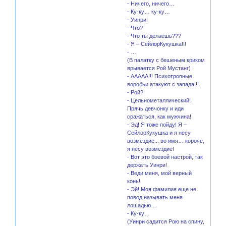
- Ничего, ничего…
- Ку-ку… ку-ку…
- Уинри!
- Что?
- Что ты делаешь???
- Я – СейлорКукушка!!!
- …
(В палатку с бешеным криком
врывается Рой Мустанг)
- ААААА!!! Психотропные
воробьи атакуют с запада!!!
- Рой?
- Цельнометаллический!
Прячь девчонку и иди
сражаться, как мужчина!
- Эд! Я тоже пойду! Я –
СейлорКукушка и я несу
возмездие... во имя… короче,
я несу возмездие!
- Вот это боевой настрой, так
держать Уинри!
- Веди меня, мой верный
конь!
- Эй! Моя фамилия еще не
повод называть меня
лошадью…
- Ку-ку…
(Уинри садится Рою на спину,