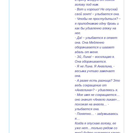
голову под ним.
- Вот и хорошо! Не опускай
свой зонт! – улыбается она.
- Чтобы не простудиться? –
я приподнимаю одну бровь и
как бы удивленно гляжу на
нее.
- Да! – улыбается в ответ
она. Она Медленно
оборачивается и шагает
вдаль от меня.
- Эй, Лина! – восклицаю я.
Она оборачивается.
- Я не Лина. Я Ангелина, -
весьма учтиво замечает
она.
- А разве есть разница? Это
ведь сокращение от
«Ангелина»? – удивляюсь я.
- Мое имя не сокращается…
оно значит «Ангело ликая»…
похожая на ангела… -
улыбается она.
- Понятно… - задумываюсь
я…
Когда я опускаю голову, ее
уже нет…только рядом со
мной будто остается какая-