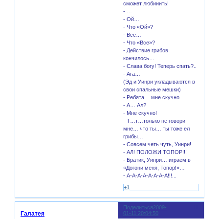
сможет любииить!
- …
- Ой…
- Что «Ой»?
- Все…
- Что «Все»?
- Действие грибов
кончилось…
- Слава богу! Теперь спать?..
- Ага…
(Эд и Уинри укладываются в
свои спальные мешки)
- Ребята… мне скучно…
- А… Ал?
- Мне скучно!
- Т…т…только не говори
мне… что ты… ты тоже ел
грибы…
- Совсем четь чуть, Уинри!
- АЛ! ПОЛОЖИ ТОПОР!!!
- Братик, Уинри… играем в
«Догони меня, Топор!»…
- А-А-А-А-А-А-А-А!!!...
+1
Поделиться
2009-
10
Галатея
01-11 20:04:50