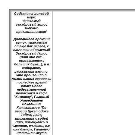
События в ролевой
игре:
*Знакомый
закадровый голос
знакомо
прокашливается*
Долбанного времени
суток, уважаемые
отаку! Как всегда, с
вами ваш обожаемый
Закадровый Голос
(вот оно как -
оказывается с
больших букв...), и я
собираюсь
рассказать вам то,
что произошло в
жизни наших героев за
последнее время!
Итак: После
небезызвестной
потасовки в кафе
"Химитсу", Главный
Учередитель
Локальных
Катаклизмов (По
версии Цукетодоке
Таймс) Дайя,
прихватив с собой
Лию, ломанулась в
часовню, спасать, как
она думала, Галатею
и/от/с/или Икуто