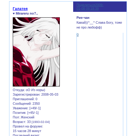
Поделиться
2009-
8
Галатея
01-08 09:18:39
♥ Mirareru no?..
Рие-чан
Кавай))^__^ Слава Богу, тоже
не про любофф)
0
Откуда:
оО Из норы)
Зарегистрирован
: 2008-05-03
Приглашений:
0
Сообщений:
2350
Уважение:
[+49/-1]
Позитив:
[+45/-1]
Пол:
Женский
Возраст:
33
[1993-02-04]
Провел на форуме:
15 часов 28 минут
Последний визит: