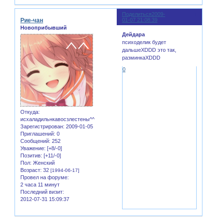
Поделиться
2009-
7
Рие-чан
01-07 21:08:39
Новоприбывший
Дейдара
психоделик будет
дальшеXDDD это так,
разминкаXDDD
0
Откуда:
исхаладильнкавосзлестены^^
Зарегистрирован
: 2009-01-05
Приглашений:
0
Сообщений:
252
Уважение:
[+8/-0]
Позитив:
[+11/-0]
Пол:
Женский
Возраст:
32
[1994-06-17]
Провел на форуме:
2 часа 11 минут
Последний визит:
2012-07-31 15:09:37