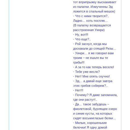
тот вприпрыжку выскакивает
из палатки. Измученны Эд
ложится в спальный мешок)
- Что с ними творится?..
Ладно… хоть посплю…
(В палатку возвращается
расстроенная Уинри)
- Ну, вот!!!
- Что еще?..
- Рой заснул, когда мы
доскакали до спящей Ризы…
- Уинри… я же говорил вам
троим – не ешьте вы те
грибы!!!
- А за то как теперь весело!
- Тебе уже весло?
- Нет! Мне опять скучно!
- Эд… а давай еще завтра
этих грибов соберем?..
- Нет!!!
- Почему? Я даже запомнила,
где они растут!..
- Да… такое забудешь –
фиолетовой, бурлящее озеро
и синие кусты, на которых
сидят восьмиглазые белки…
- Милые, хорошенькие
белочки! Я одну домой