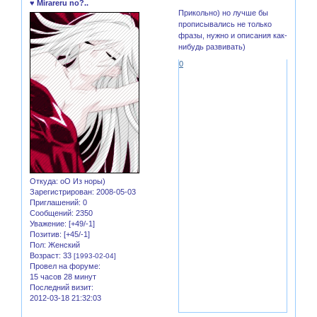
♥ Mirareru no?..
Прикольно) но лучше бы
прописывались не только
фразы, нужно и описания как-
нибудь развивать)
0
Откуда:
оО Из норы)
Зарегистрирован
: 2008-05-03
Приглашений:
0
Сообщений:
2350
Уважение:
[+49/-1]
Позитив:
[+45/-1]
Пол:
Женский
Возраст:
33
[1993-02-04]
Провел на форуме:
15 часов 28 минут
Последний визит:
2012-03-18 21:32:03