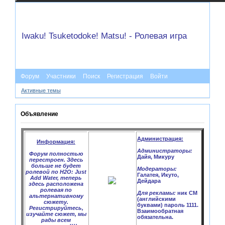
Iwaku! Tsuketodoke! Matsu! - Ролевая игра
Форум
Участники
Поиск
Регистрация
Войти
Активные темы
Объявление
Администрация:
Информация:
Администраторы:
Форум полностью
Дайя, Микуру
перестроен. Здесь
больше не будет
Модераторы:
ролевой по H2O: Just
Галатея, Икуто,
Add Water, теперь
Дейдара
здесь расположена
ролевая по
Для рекламы:
ник CM
альтернативному
(английскими
сюжету.
буквами) пароль 1111.
Регистрируйтесь,
Взаимообратная
изучайте сюжет, мы
обязательна.
рады всем