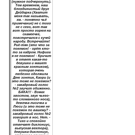
(нужное подчеркнуть).
Тем временем, наш
блондинистый друг
Дейдарка (Хватит
меня так называть,
хм. - понятно чьё
примечание) не с того
не с сего, вот так
вот просто горюя на
скамеечке,
повстречался с кучей
народу. Встречайте!
Риё-тян (это что за
покемон! - орёт кто-
то за кадром. Нифига
я не покемон! - Кричит
в ответ какая-то
девушка и машет
красным зонтиком),
которая очень
любезно одолжила
Дею зонтик, Каори (и
это тоже не покемон?
- закадровый голос
№2 звучит обиженно.
БАКА!!! - Взмах
хвостом, звук чьего-
то сломанного носа),
девочка-лисичка и
Люси (и это тоже не
покемон по вашему? -
закадровый голос №2
говорит в нос. Нет. -
Тихо и спокойно
отвечает диклониус,
выпуская вектора),
девушка-диклониус,