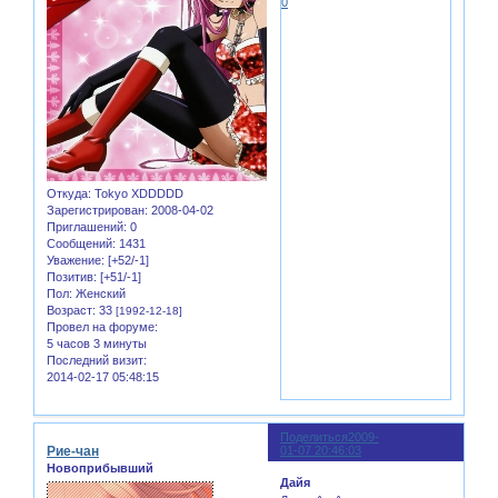
0
Откуда:
Tokyo XDDDDD
Зарегистрирован
: 2008-04-02
Приглашений:
0
Сообщений:
1431
Уважение:
[+52/-1]
Позитив:
[+51/-1]
Пол:
Женский
Возраст:
33
[1992-12-18]
Провел на форуме:
5 часов 3 минуты
Последний визит:
2014-02-17 05:48:15
Поделиться
2009-
5
Рие-чан
01-07 20:46:03
Новоприбывший
Дайя