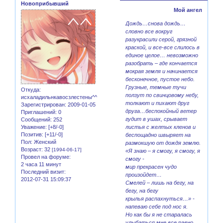
Новоприбывший
Мой ангел
Дождь…снова дождь…
словно все вокруг
разукрасили серой, грязной
краской, и все-все слилось в
единое целое… невозможно
разобрать – где кончается
мокрая земля и начинается
бесконечное, пустое небо.
Грузные, темные тучи
Откуда:
ползут по свинцовому небу,
исхаладильнкавосзлестены^^
толкают и пихают друг
Зарегистрирован
: 2009-01-05
друга…беспокойный ветер
Приглашений:
0
гудит в ушах, срывает
Сообщений:
252
Уважение:
[+8/-0]
листья с желтых кленов и
Позитив:
[+11/-0]
беспощадно швыряет на
Пол:
Женский
размокшую от дождя землю.
Возраст:
32
[1994-06-17]
«Я знаю – я смогу, я смогу, я
Провел на форуме:
смогу -
2 часа 11 минут
мир прекрасен чудо
Последний визит:
произойдет…
2012-07-31 15:09:37
Смелей – лишь на бегу, на
бегу, на бегу
крылья распахнуться…» -
напеваю себе под нос я.
Но как бы я не старалась
улыбаться мне все равно