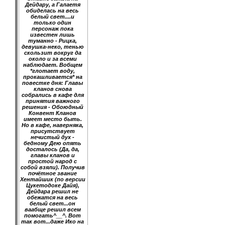
Дейдару, а Галаетя
обиделась на весь
белый свет....и
только один
персонаж пока
известен лишь
туманно - Рицка,
девушка-неко, тенью
скользит вокруг да
около и за всеми
наблюдает. Вобщем
*глотает воду,
прокашливается* на
повестке дня: Главы
кланов снова
собрались в кафе для
принятия важного
решения - Обоюдный
Конвент Кланов
имеет место быть.
Но в кафе, наверняка,
присутствует
нечистый дух -
бедному Дею опять
досталось (Да, да,
главы кланов и
простой народ с
собой взяли). Получив
почётное звание
Хентайшик (по версии
Цукетодоке Дайя),
Дейдара решил не
обежатся на весь
белый свет...он
ваабще решил всем
помогать^__^. Вот
так вот...даже Ико на