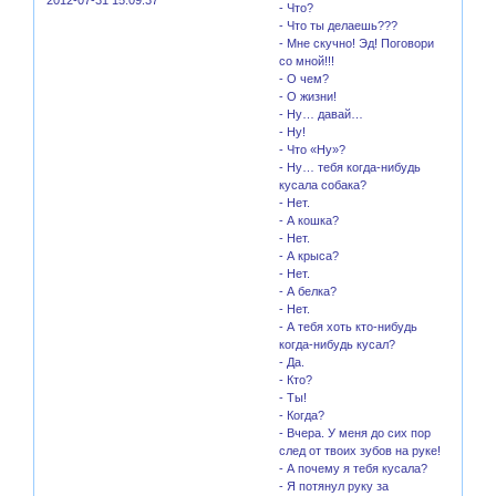
2012-07-31 15:09:37
- Что?
- Что ты делаешь???
- Мне скучно! Эд! Поговори
со мной!!!
- О чем?
- О жизни!
- Ну… давай…
- Ну!
- Что «Ну»?
- Ну… тебя когда-нибудь
кусала собака?
- Нет.
- А кошка?
- Нет.
- А крыса?
- Нет.
- А белка?
- Нет.
- А тебя хоть кто-нибудь
когда-нибудь кусал?
- Да.
- Кто?
- Ты!
- Когда?
- Вчера. У меня до сих пор
след от твоих зубов на руке!
- А почему я тебя кусала?
- Я потянул руку за