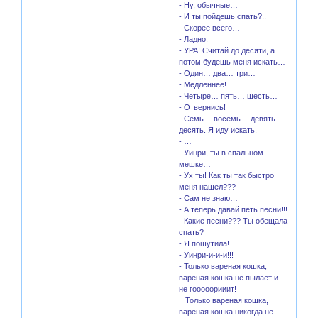
- Ну, обычные…
- И ты пойдешь спать?..
- Скорее всего…
- Ладно.
- УРА! Считай до десяти, а
потом будешь меня искать…
- Один… два… три…
- Медленнее!
- Четыре… пять… шесть…
- Отвернись!
- Семь… восемь… девять…
десять. Я иду искать.
- …
- Уинри, ты в спальном
мешке…
- Ух ты! Как ты так быстро
меня нашел???
- Сам не знаю…
- А теперь давай петь песни!!!
- Какие песни??? Ты обещала
спать?
- Я пошутила!
- Уинри-и-и-и!!!
- Только вареная кошка,
вареная кошка не пылает и
не гооооорииит!
Только вареная кошка,
вареная кошка никогда не