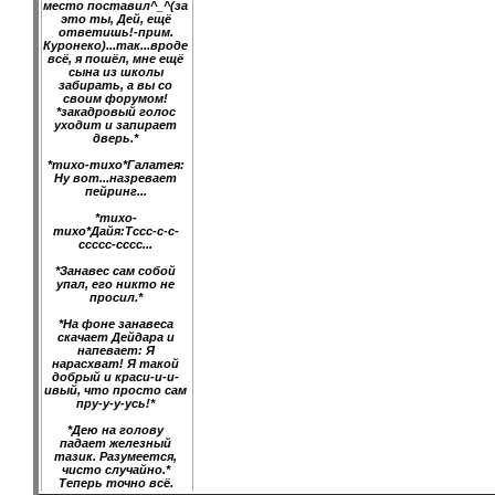
место поставил^_^(за
это ты, Дей, ещё
ответишь!-прим.
Куронеко)...так...вроде
всё, я пошёл, мне ещё
сына из школы
забирать, а вы со
своим форумом!
*закадровый голос
уходит и запирает
дверь.*
*тихо-тихо*Галатея:
Ну вот...назревает
пейринг...
*тихо-
тихо*Дайя:Тссс-с-с-
ссссс-сссс...
*Занавес сам собой
упал, его никто не
просил.*
*На фоне занавеса
скачает Дейдара и
напевает: Я
нарасхват! Я такой
добрый и краси-и-и-
ивый, что просто сам
пру-у-у-усь!*
*Дею на голову
падает железный
тазик. Разумеется,
чисто случайно.*
Теперь точно всё.