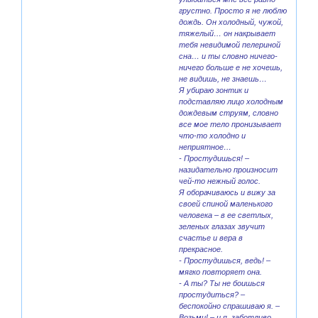
грустно. Просто я не люблю
дождь. Он холодный, чужой,
тяжелый… он накрывает
тебя невидимой пелериной
сна… и ты словно ничего-
ничего больше е не хочешь,
не видишь, не знаешь…
Я убираю зонтик и
подставляю лицо холодным
дождевым струям, словно
все мое тело пронизывает
что-то холодно и
неприятное…
- Простудишься! –
назидательно произносит
чей-то нежный голос.
Я оборачиваюсь и вижу за
своей спиной маленького
человека – в ее светлых,
зеленых глазах звучит
счастье и вера в
прекрасное.
- Простудишься, ведь! –
мягко повторяет она.
- А ты? Ты не боишься
простудиться? –
беспокойно спрашиваю я. –
Возьми! – и я заботливо