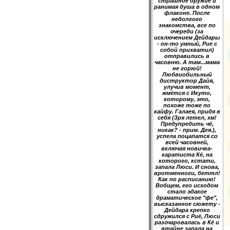
страшное оружие и
ранимая душа в одном
флаконе. После
недолгого
знакомства, все по
очереди (за
исключением Дейдары
- он-то умный, Рие с
собой прихватил)
отправились в
часовню. А там...мама
не горюй!
Любвиобильный
диструктор Дайя,
улучив момент,
жмётся с Икуто,
которому, это,
похоже тоже по
кайфу. Галаея, придя в
себя (Зря летел, хм!
Предупредить чё,
никак? - прим. Дея.),
успела поцапатся со
всей часовней,
включая новичка-
каратиста Кё, на
которого, кстати,
запала Люси. И снова,
вротменноги, беттл!
Как по расписанию!
Вобщем, его исходом
стало эдакое
драматическое "фе",
высказанное сюжету -
Дейдара крепко
сдружился с Риё, Люси
разочаровалась в Кё и
втайне запала на