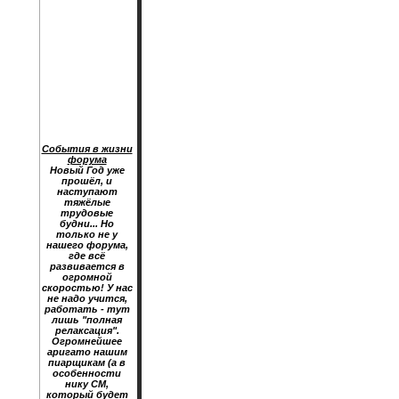
События в жизни
форума
Новый Год уже
прошёл, и
наступают
тяжёлые
трудовые
будни... Но
только не у
нашего форума,
где всё
развивается в
огромной
скоростью! У нас
не надо учится,
работать - тут
лишь "полная
релаксация".
Огромнейшее
аригато нашим
пиарщикам (а в
особенности
нику CM,
который будет