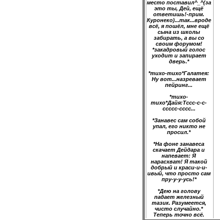
место поставил^_^(за
это ты, Дей, ещё
ответишь!-прим.
Куронеко)...так...вроде
всё, я пошёл, мне ещё
сына из школы
забирать, а вы со
своим форумом!
*закадровый голос
уходит и запирает
дверь.*
*тихо-тихо*Галатея:
Ну вот...назревает
пейринг...
*тихо-
тихо*Дайя:Тссс-с-с-
ссссс-сссс...
*Занавес сам собой
упал, его никто не
просил.*
*На фоне занавеса
скачает Дейдара и
напевает: Я
нарасхват! Я такой
добрый и краси-и-и-
ивый, что просто сам
пру-у-у-усь!*
*Дею на голову
падает железный
тазик. Разумеется,
чисто случайно.*
Теперь точно всё.