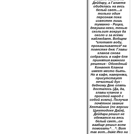
Дейдару, а Галаетя
обиделась на весь
белый свет....и
только один
персонаж пока
известен лишь
туманно - Рицка,
девушка-неко, тенью
скользит вокруг да
около и за всеми
наблюдает. Вобщем
*глотает воду,
прокашливается* на
повестке дня: Главы
кланов снова
собрались в кафе для
принятия важного
решения - Обоюдный
Конвент Кланов
имеет место быть.
Но в кафе, наверняка,
присутствует
нечистый дух -
бедному Дею опять
досталось (Да, да,
главы кланов и
простой народ с
собой взяли). Получив
почётное звание
Хентайшик (по версии
Цукетодоке Дайя),
Дейдара решил не
обежатся на весь
белый свет...он
ваабще решил всем
помогать^__^. Вот
так вот...даже Ико на