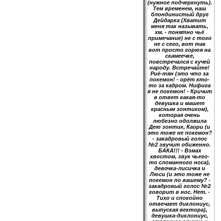
(нужное подчеркнуть).
Тем временем, наш
блондинистый друг
Дейдарка (Хватит
меня так называть,
хм. - понятно чьё
примечание) не с того
не с сего, вот так
вот просто горюя на
скамеечке,
повстречался с кучей
народу. Встречайте!
Риё-тян (это что за
покемон! - орёт кто-
то за кадром. Нифига
я не покемон! - Кричит
в ответ какая-то
девушка и машет
красным зонтиком),
которая очень
любезно одолжила
Дею зонтик, Каори (и
это тоже не покемон?
- закадровый голос
№2 звучит обиженно.
БАКА!!! - Взмах
хвостом, звук чьего-
то сломанного носа),
девочка-лисичка и
Люси (и это тоже не
покемон по вашему? -
закадровый голос №2
говорит в нос. Нет. -
Тихо и спокойно
отвечает диклониус,
выпуская вектора),
девушка-диклониус,