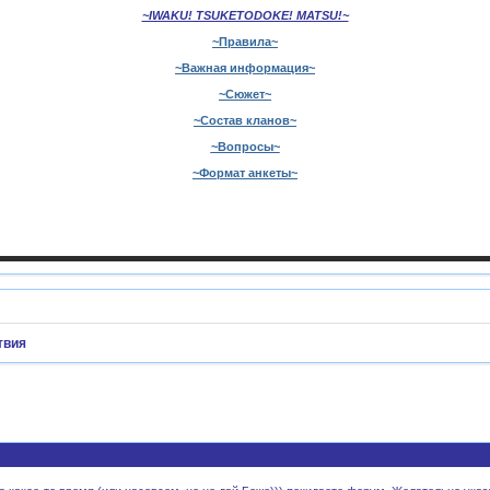
~IWAKU! TSUKETODOKE! MATSU!~
~Правила~
~Важная информация~
~Сюжет~
~Состав кланов~
~Вопросы~
~Формат анкеты~
твия