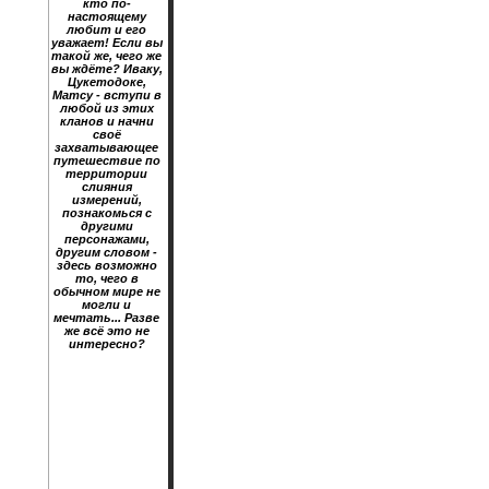
кто по-
настоящему
любит и его
уважает! Если вы
такой же, чего же
вы ждёте? Иваку,
Цукетодоке,
Матсу - вступи в
любой из этих
кланов и начни
своё
захватывающее
путешествие по
территории
слияния
измерений,
познакомься с
другими
персонажами,
другим словом -
здесь возможно
то, чего в
обычном мире не
могли и
мечтать... Разве
же всё это не
интересно?