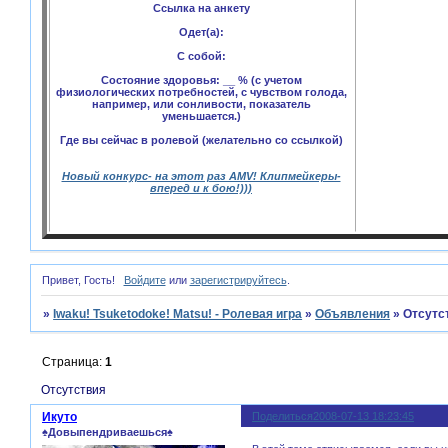
Ссылка на анкету
Одет(а):
С собой:
Состояние здоровья: __ % (с учетом
физиологических потребностей, с чувством голода,
например, или сонливости, показатель
уменьшается.)
Где вы сейчас в ролевой (желательно со ссылкой)
Новый конкурс- на этот раз AMV! Клипмейкеры-
вперед и к бою!)))
Привет, Гость!
Войдите
или
зарегистрируйтесь
.
»
Iwaku! Tsuketodoke! Matsu! - Ролевая игра
»
Объявления
»
Отсутс
Страница:
1
Отсутствия
Икуто
Поделиться
2008-07-13 18:23:45
♠Довыпендриваешься♠