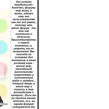
без устали
трудиться!).
Конечно, форуму
ещё жить и
жить, однако
нам, его
пользователям
как-то всё равно,
потому что
этот форум - то,
что нас
сплотило и
сблизило.
Присоединяйтесь
к нашей
компании, и,
уверена, вы не
пожалеете! Вас
никогда не
оставят без
внимания, а наша
ролевая игра -
целый мир,
населённый
разноликими
существами и
исполненный
тайн и загадок...
Открой дверь в
этот мир и
окунись в мир
волшебства и
интриг!.. Если вы
не против аниме,
конечно, т.к. на
нашем форуме
собираются те,