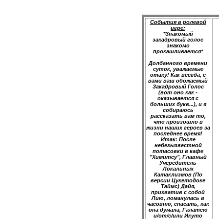
События в ролевой
игре:
*Знакомый
закадровый голос
знакомо
прокашливается*
Долбанного времени
суток, уважаемые
отаку! Как всегда, с
вами ваш обожаемый
Закадровый Голос
(вот оно как -
оказывается с
больших букв...), и я
собираюсь
рассказать вам то,
что произошло в
жизни наших героев за
последнее время!
Итак: После
небезызвестной
потасовки в кафе
"Химитсу", Главный
Учередитель
Локальных
Катаклизмов (По
версии Цукетодоке
Таймс) Дайя,
прихватив с собой
Лию, ломанулась в
часовню, спасать, как
она думала, Галатею
и/от/с/или Икуто