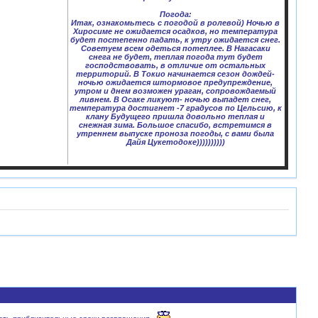
Погода:
Итак, ознакомьтесь с погодой в ролевой) Ночью в
Хиросиме не ожидается осадков, но температура
будет постепенно падать, к утру ожидается снег.
Советуем всем одеться потеплее. В Нагасаки
снега не будет, теплая погода тут будет
господствовать, в отличие от остальных
территорий. В Токио начинается сезон дождей-
ночью ожидается штормовое предупреждение,
утром и днем возможен ураган, сопровождаемый
ливнем. В Осаке ликуют- ночью выпадет снег,
температура достигнет -7 градусов по Цельсию, к
клану Будущего пришла довольно теплая и
снежная зима. Большое спасибо, встретимся в
утреннем выпуске проноза погоды, с вами была
Дайя Цукетодоке))))))))))
1