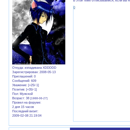
В этой теме отписываемся, если вы н
0
Откуда:
изпадивана XDDDDD
Зарегистрирован
: 2008-05-13
Приглашений:
0
Сообщений:
609
Уважение:
[+25/-1]
Позитив:
[+35/-1]
Пол:
Мужской
Возраст:
38
[1988-06-27]
Провел на форуме:
2 дня 15 часов
Последний визит:
2009-02-08 21:19:04