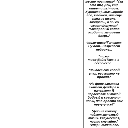
место поставил^_^(за
это ты, Дей, ещё
ответишь!-прим.
Куронеко)...так...вроде
всё, я пошёл, мне ещё
сына из школы
забирать, а вы со
своим форумом!
*закадровый голос
уходит и запирает
дверь.*
*тихо-тихо*Галатея:
Ну вот...назревает
пейринг...
*тихо-
тихо*Дайя:Тссс-с-с-
ссссс-сссс...
*Занавес сам собой
упал, его никто не
просил.*
*На фоне занавеса
скачает Дейдара и
напевает: Я
нарасхват! Я такой
добрый и краси-и-и-
ивый, что просто сам
пру-у-у-усь!*
*Дею на голову
падает железный
тазик. Разумеется,
чисто случайно.*
Теперь точно всё.