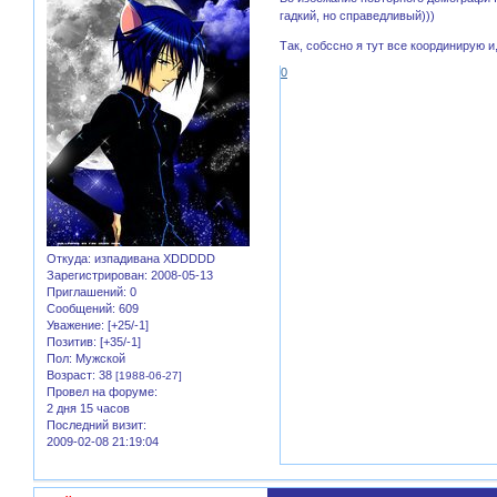
гадкий, но справедливый)))
Так, собссно я тут все координирую и
0
Откуда:
изпадивана XDDDDD
Зарегистрирован
: 2008-05-13
Приглашений:
0
Сообщений:
609
Уважение:
[+25/-1]
Позитив:
[+35/-1]
Пол:
Мужской
Возраст:
38
[1988-06-27]
Провел на форуме:
2 дня 15 часов
Последний визит:
2009-02-08 21:19:04