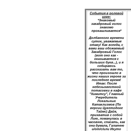
События в ролевой
игре:
*Знакомый
закадровый голос
знакомо
прокашливается*
Долбанного времени
суток, уважаемые
отаку! Как всегда, с
вами ваш обожаемый
Закадровый Голос
(вот оно как -
оказывается с
больших букв...), и я
собираюсь
рассказать вам то,
что произошло в
жизни наших героев за
последнее время!
Итак: После
небезызвестной
потасовки в кафе
"Химитсу", Главный
Учередитель
Локальных
Катаклизмов (По
версии Цукетодоке
Таймс) Дайя,
прихватив с собой
Лию, ломанулась в
часовню, спасать, как
она думала, Галатею
и/от/с/или Икуто