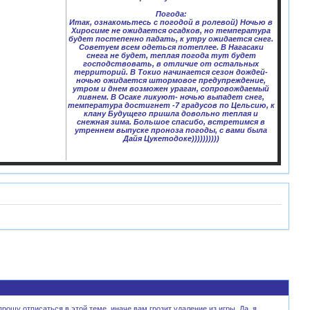
Погода:
Итак, ознакомьтесь с погодой в ролевой) Ночью в
Хиросиме не ожидается осадков, но температура
будет постепенно падать, к утру ожидается снег.
Советуем всем одеться потеплее. В Нагасаки
снега не будет, теплая погода тут будет
господствовать, в отличие от остальных
территорий. В Токио начинается сезон дождей-
ночью ожидается штормовое предупреждение,
утром и днем возможен ураган, сопровождаемый
ливнем. В Осаке ликуют- ночью выпадет снег,
температура достигнет -7 градусов по Цельсию, к
клану Будущего пришла довольно теплая и
снежная зима. Большое спасибо, встретимся в
утреннем выпуске проноза погоды, с вами была
Дайя Цукетодоке))))))))))
1
ошу отписаться в этой теме, иначе вам грозит удаление из игры. Да, я