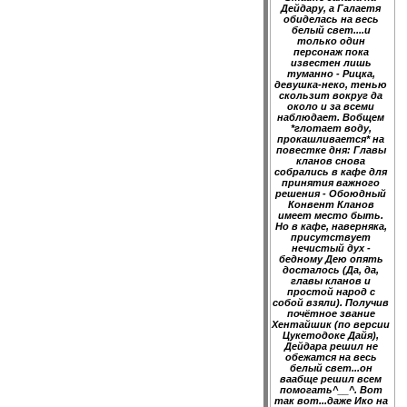
Дейдару, а Галаетя
обиделась на весь
белый свет....и
только один
персонаж пока
известен лишь
туманно - Рицка,
девушка-неко, тенью
скользит вокруг да
около и за всеми
наблюдает. Вобщем
*глотает воду,
прокашливается* на
повестке дня: Главы
кланов снова
собрались в кафе для
принятия важного
решения - Обоюдный
Конвент Кланов
имеет место быть.
Но в кафе, наверняка,
присутствует
нечистый дух -
бедному Дею опять
досталось (Да, да,
главы кланов и
простой народ с
собой взяли). Получив
почётное звание
Хентайшик (по версии
Цукетодоке Дайя),
Дейдара решил не
обежатся на весь
белый свет...он
ваабще решил всем
помогать^__^. Вот
так вот...даже Ико на