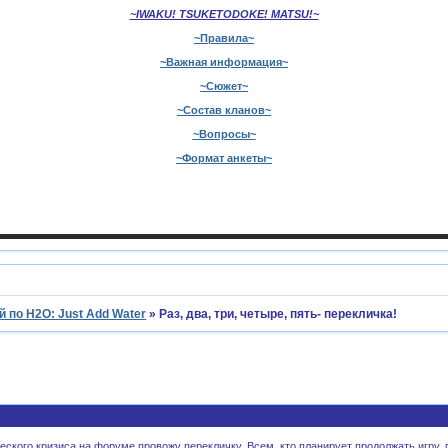
~IWAKU! TSUKETODOKE! MATSU!~
~Правила~
~Важная информация~
~Сюжет~
~Состав кланов~
~Вопросы~
~Формат анкеты~
 по H2O: Just Add Water
»
Раз, два, три, четыре, пять- перекличка!
ского кризиса на форуме провожу перекличку. Всем, кто планирует продолжать игру, пр