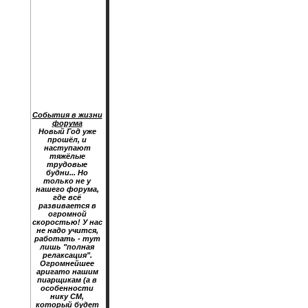
События в жизни
форума
Новый Год уже
прошёл, и
наступают
тяжёлые
трудовые
будни... Но
только не у
нашего форума,
где всё
развивается в
огромной
скоростью! У нас
не надо учится,
работать - тут
лишь "полная
релаксация".
Огромнейшее
аригато нашим
пиарщикам (а в
особенности
нику CM,
который будет