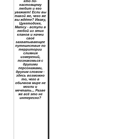
кто по-
настоящему
любит и его
уважает! Если вы
такой же, чего же
вы ждёте? Иваку,
Цукетодоке,
Матсу - вступи в
любой из этих
кланов и начни
своё
захватывающее
путешествие по
территории
слияния
измерений,
познакомься с
другими
персонажами,
другим словом -
здесь возможно
то, чего в
обычном мире не
могли и
мечтать... Разве
же всё это не
интересно?