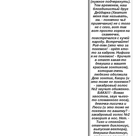
(нужное подчеркнуть).
Тем временем, наш
блондинистый друг
Дейдарка (Хватит
меня так называть,
хм. - понятно чьё
примечание) не с того
не с сего, вот так
вот просто горюя на
скамеечке,
повстречался с кучей
народу. Встречайте!
Риё-тян (это что за
покемон! - орёт кто-
то за кадром. Нифига
я не покемон! - Кричит
в ответ какая-то
девушка и машет
красным зонтиком),
которая очень
любезно одолжила
Дею зонтик, Каори (и
это тоже не покемон?
- закадровый голос
№2 звучит обиженно.
БАКА!!! - Взмах
хвостом, звук чьего-
то сломанного носа),
девочка-лисичка и
Люси (и это тоже не
покемон по вашему? -
закадровый голос №2
говорит в нос. Нет. -
Тихо и спокойно
отвечает диклониус,
выпуская вектора),
девушка-диклониус,