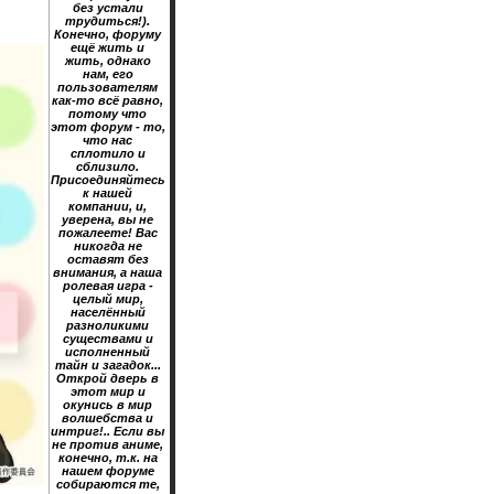
без устали
трудиться!).
Конечно, форуму
ещё жить и
жить, однако
нам, его
пользователям
как-то всё равно,
потому что
этот форум - то,
что нас
сплотило и
сблизило.
Присоединяйтесь
к нашей
компании, и,
уверена, вы не
пожалеете! Вас
никогда не
оставят без
внимания, а наша
ролевая игра -
целый мир,
населённый
разноликими
существами и
исполненный
тайн и загадок...
Открой дверь в
этот мир и
окунись в мир
волшебства и
интриг!.. Если вы
не против аниме,
конечно, т.к. на
нашем форуме
собираются те,