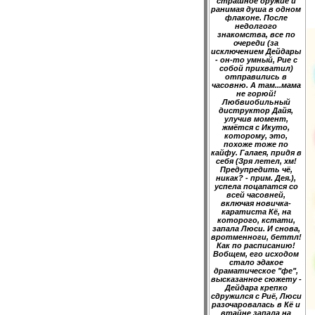
страшное оружие и
ранимая душа в одном
флаконе. После
недолгого
знакомства, все по
очереди (за
исключением Дейдары
- он-то умный, Рие с
собой прихватил)
отправились в
часовню. А там...мама
не горюй!
Любвиобильный
диструктор Дайя,
улучив момент,
жмётся с Икуто,
которому, это,
похоже тоже по
кайфу. Галаея, придя в
себя (Зря летел, хм!
Предупредить чё,
никак? - прим. Дея.),
успела поцапатся со
всей часовней,
включая новичка-
каратиста Кё, на
которого, кстати,
запала Люси. И снова,
вротменноги, беттл!
Как по расписанию!
Вобщем, его исходом
стало эдакое
драматическое "фе",
высказанное сюжету -
Дейдара крепко
сдружился с Риё, Люси
разочаровалась в Кё и
втайне запала на