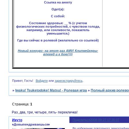
Ссылка на анкету
Одет(а):
С собой:
Состояние здоровья: __ % (с учетом
физиологических потребностей, с чувством голода,
например, или сонливости, показатель
уменьшается.)
Где вы сейчас в ролевой (желательно со ссылкой)
Новый конкурс- на этот раз AMV! Клипмейкеры-
вперед и к бою!)))
Привет, Гость!
Войдите
или
зарегистрируйтесь
.
»
Iwaku! Tsuketodoke! Matsu! - Ролевая игра
»
Полный архив ролевой
Страница:
1
Раз, два, три, четыре, пять- перекличка!
Икуто
Поделиться
2008-09-27 17:35:07
♠Довыпендриваешься♠
Во избежание повторного демографиче