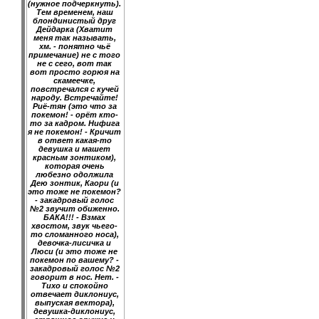
(нужное подчеркнуть).
Тем временем, наш
блондинистый друг
Дейдарка (Хватит
меня так называть,
хм. - понятно чьё
примечание) не с того
не с сего, вот так
вот просто горюя на
скамеечке,
повстречался с кучей
народу. Встречайте!
Риё-тян (это что за
покемон! - орёт кто-
то за кадром. Нифига
я не покемон! - Кричит
в ответ какая-то
девушка и машет
красным зонтиком),
которая очень
любезно одолжила
Дею зонтик, Каори (и
это тоже не покемон?
- закадровый голос
№2 звучит обиженно.
БАКА!!! - Взмах
хвостом, звук чьего-
то сломанного носа),
девочка-лисичка и
Люси (и это тоже не
покемон по вашему? -
закадровый голос №2
говорит в нос. Нет. -
Тихо и спокойно
отвечает диклониус,
выпуская вектора),
девушка-диклониус,