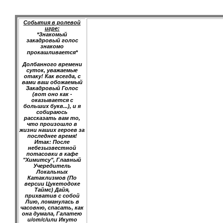
События в ролевой
игре:
*Знакомый
закадровый голос
знакомо
прокашливается*
Долбанного времени
суток, уважаемые
отаку! Как всегда, с
вами ваш обожаемый
Закадровый Голос
(вот оно как -
оказывается с
больших букв...), и я
собираюсь
рассказать вам то,
что произошло в
жизни наших героев за
последнее время!
Итак: После
небезызвестной
потасовки в кафе
"Химитсу", Главный
Учередитель
Локальных
Катаклизмов (По
версии Цукетодоке
Таймс) Дайя,
прихватив с собой
Лию, ломанулась в
часовню, спасать, как
она думала, Галатею
и/от/с/или Икуто