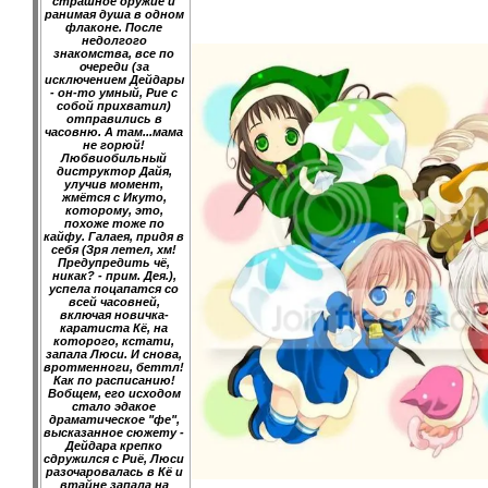
страшное оружие и
ранимая душа в одном
флаконе. После
недолгого
знакомства, все по
очереди (за
исключением Дейдары
- он-то умный, Рие с
собой прихватил)
отправились в
часовню. А там...мама
не горюй!
Любвиобильный
диструктор Дайя,
улучив момент,
жмётся с Икуто,
которому, это,
похоже тоже по
кайфу. Галаея, придя в
себя (Зря летел, хм!
Предупредить чё,
никак? - прим. Дея.),
успела поцапатся со
всей часовней,
включая новичка-
каратиста Кё, на
которого, кстати,
запала Люси. И снова,
вротменноги, беттл!
Как по расписанию!
Вобщем, его исходом
стало эдакое
драматическое "фе",
высказанное сюжету -
Дейдара крепко
сдружился с Риё, Люси
разочаровалась в Кё и
втайне запала на