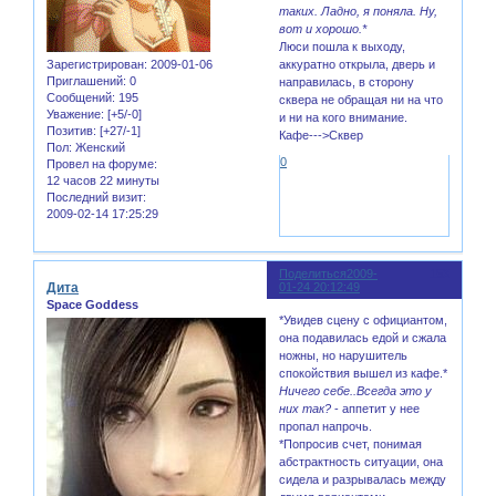
таких. Ладно, я поняла. Ну,
вот и хорошо.*
Люси пошла к выходу,
Зарегистрирован
: 2009-01-06
аккуратно открыла, дверь и
Приглашений:
0
направилась, в сторону
Сообщений:
195
сквера не обращая ни на что
Уважение:
[+5/-0]
и ни на кого внимание.
Позитив:
[+27/-1]
Кафе--->Сквер
Пол:
Женский
0
Провел на форуме:
12 часов 22 минуты
Последний визит:
2009-02-14 17:25:29
Поделиться
2009-
153
Дита
01-24 20:12:49
Space Goddess
*Увидев сцену с официантом,
она подавилась едой и сжала
ножны, но нарушитель
спокойствия вышел из кафе.*
Ничего себе..Всегда это у
них так?
- аппетит у нее
пропал напрочь.
*Попросив счет, понимая
абстрактность ситуации, она
сидела и разрывалась между