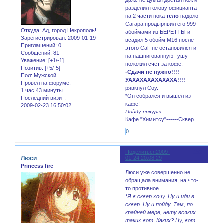
разделил голову официанта
на 2 части пока
тело
падоло
Сагара продырявил его 999
Откуда:
Ад, город Некрополь!
абоймами из БЕРЕТТЫ и
Зарегистрирован
: 2009-01-19
всадил 5 обойм М16 после
Приглашений:
0
этого СаГ не остановился и
Сообщений:
81
на нашпигованную тушу
Уважение:
[+1/-1]
положил счёт за кофе.
Позитив:
[+5/-5]
-Сдачи не нужно!!!!
Пол:
Мужской
УАХАХАХАХАХАХА!!!!
-
Провел на форуме:
рявкнул Соу.
1 час 43 минуты
*Он собрался и вышел из
Последний визит:
кафе!
2009-02-23 16:50:02
Пойду покурю...
Кафе "Химитсу"------Сквер
0
Поделиться
2009-
152
Люси
01-24 20:08:29
Princess fire
Люси уже совершенно не
обращала внимания, на что-
то противное...
*Я в сквер хочу. Ну и иди в
сквер. Ну и пойду. Там, по
крайней мере, нету всяких
таких вот. Каких? Ну, вот