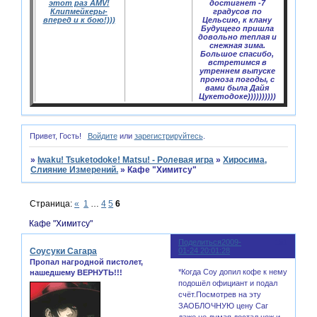
этот раз AMV!
достигнет -7
Клипмейкеры-
градусов по
вперед и к бою!)))
Цельсию, к клану
Будущего пришла
довольно теплая и
снежная зима.
Большое спасибо,
встретимся в
утреннем выпуске
проноза погоды, с
вами была Дайя
Цукетодоке))))))))))
Привет, Гость!
Войдите
или
зарегистрируйтесь
.
»
Iwaku! Tsuketodoke! Matsu! - Ролевая игра
»
Хиросима,
Слияние Измерений.
»
Кафе "Химитсу"
Страница:
«
1
…
4
5
6
Кафе "Химитсу"
Поделиться
2009-
151
Соусуки Сагара
01-24 20:01:28
Пропал нагродной пистолет,
*Когда Соу допил кофе к нему
нашедшему ВЕРНУТЬ!!!
подошёл официант и подал
счёт.Посмотрев на эту
ЗАОБЛОЧНУЮ цену Саг
даже не думая достал нож и