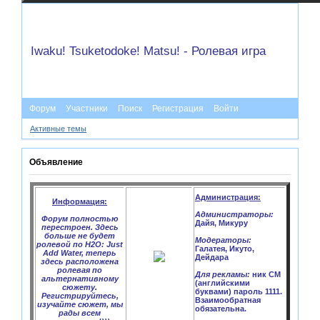
Iwaku! Tsuketodoke! Matsu! - Ролевая игра
Форум
Участники
Поиск
Регистрация
Войти
Активные темы
Объявление
Администрация:
Информация:
Администраторы:
Форум полностью
Дайя, Микуру
перестроен. Здесь
больше не будет
Модераторы:
ролевой по H2O: Just
Галатея, Икуто,
Add Water, теперь
Дейдара
здесь расположена
ролевая по
Для рекламы:
ник CM
альтернативному
(английскими
сюжету.
буквами) пароль 1111.
Регистрируйтесь,
Взаимообратная
изучайте сюжет, мы
обязательна.
рады всем