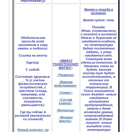
персонажам!)))
Время и погода в
ролевой:
Время суток:
ночь
Погода:
Итак, ознакомьтесь
с погодой в ролевой)
Убедительная
Ночью в Хиросиме не
просьба всем
ожидается осадков,
принятым в игру
но температура
иметь в подписи:
будет постепенно
падать, к утру
Ссылка на анкету
ожидается снег.
Советуем всем
~IWAKU!
Одет(а):
одеться потеплее. В
TSUKETODOKE!
Нагасаки снега не
MATSU!~
С собой:
будет, теплая
погода тут будет
~Правила~
Состояние здоровья:
господствовать, в
__ % (с учетом
отличие от
~Важная
физиологических
остальных
информация~
потребностей, с
территорий. В
чувством голода,
Токио начинается
~Сюжет~
например, или
сезон дождей- ночью
сонливости,
ожидается
~Состав
показатель
штормовое
кланов~
уменьшается.)
предупреждение,
утром и днем
~Вопросы~
Где вы сейчас в
возможен ураган,
ролевой (желательно
сопровождаемый
~Формат
со ссылкой)
ливнем. В Осаке
анкеты~
ликуют- ночью
выпадет снег,
Новый конкурс- на
температура