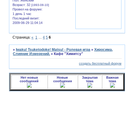
Пол:
Женский
Возраст:
32
[1993-08-10]
Провел на форуме:
1 день 1 час
Последний визит:
2009-06-29 11:04:14
Страница:
«
1
…
4
5
6
»
Iwaku! Tsuketodoke! Matsu! - Ролевая игра
»
Хиросима,
Слияние Измерений.
»
Кафе "Химитсу"
создать бесплатный форум
Нет новых
Новые
Закрытая
Важная
сообщений
сообщения
тема
тема