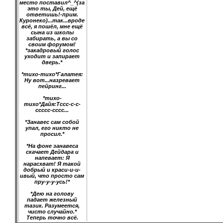
место поставил^_^(за
это ты, Дей, ещё
ответишь!-прим.
Куронеко)...так...вроде
всё, я пошёл, мне ещё
сына из школы
забирать, а вы со
своим форумом!
*закадровый голос
уходит и запирает
дверь.*
*тихо-тихо*Галатея:
Ну вот...назревает
пейринг...
*тихо-
тихо*Дайя:Тссс-с-с-
ссссс-сссс...
*Занавес сам собой
упал, его никто не
просил.*
*На фоне занавеса
скачает Дейдара и
напевает: Я
нарасхват! Я такой
добрый и краси-и-и-
ивый, что просто сам
пру-у-у-усь!*
*Дею на голову
падает железный
тазик. Разумеется,
чисто случайно.*
Теперь точно всё.