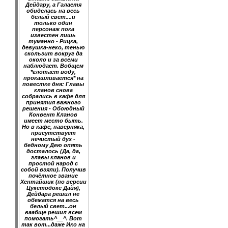
Дейдару, а Галаетя
обиделась на весь
белый свет....и
только один
персонаж пока
известен лишь
туманно - Рицка,
девушка-неко, тенью
скользит вокруг да
около и за всеми
наблюдает. Вобщем
*глотает воду,
прокашливается* на
повестке дня: Главы
кланов снова
собрались в кафе для
принятия важного
решения - Обоюдный
Конвент Кланов
имеет место быть.
Но в кафе, наверняка,
присутствует
нечистый дух -
бедному Дею опять
досталось (Да, да,
главы кланов и
простой народ с
собой взяли). Получив
почётное звание
Хентайшик (по версии
Цукетодоке Дайя),
Дейдара решил не
обежатся на весь
белый свет...он
ваабще решил всем
помогать^__^. Вот
так вот...даже Ико на