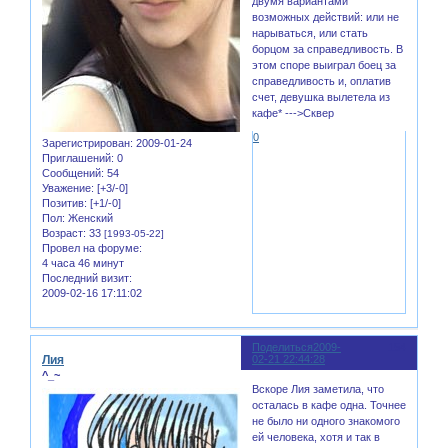
двумя вариантами
возможных действий: или не
нарываться, или стать
борцом за справедливость. В
этом споре выиграл боец за
справедливость и, оплатив
счет, девушка вылетела из
кафе* --->Сквер
0
Зарегистрирован
: 2009-01-24
Приглашений:
0
Сообщений:
54
Уважение:
[+3/-0]
Позитив:
[+1/-0]
Пол:
Женский
Возраст:
33
[1993-05-22]
Провел на форуме:
4 часа 46 минут
Последний визит:
2009-02-16 17:11:02
Поделиться
2009-
154
Лия
02-21 22:44:28
^_~
Вскоре Лия заметила, что
осталась в кафе одна. Точнее
не было ни одного знакомого
ей человека, хотя и так в