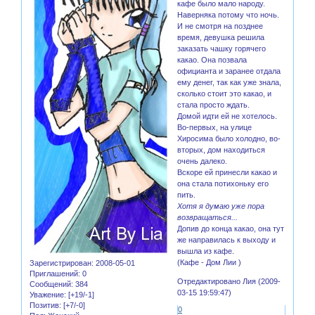
кафе было мало народу.
Наверняка потому что ночь.
И не смотря на позднее
время, девушка решила
заказать чашку горячего
какао. Она позвала
официанта и заранее отдала
ему денег, так как уже знала,
сколько стоит это какао, и
стала просто ждать.
Домой идти ей не хотелось.
Во-первых, на улице
Хиросима было холодно, во-
вторых, дом находиться
очень далеко.
Вскоре ей принесли какао и
она стала потихоньку его
пить.
Хотя я думаю уже пора
возвращаться...
Допив до конца какао, она тут
же направилась к выходу и
вышла из кафе.
(Кафе - Дом Лии )
Зарегистрирован
: 2008-05-01
Приглашений:
0
Отредактировано Лия (2009-
Сообщений:
384
03-15 19:59:47)
Уважение:
[+19/-1]
Позитив:
[+7/-0]
0