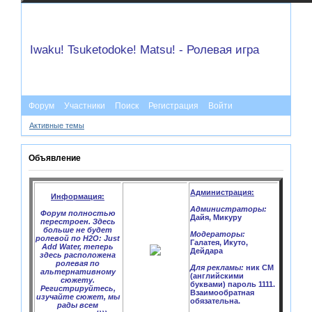
Iwaku! Tsuketodoke! Matsu! - Ролевая игра
Форум
Участники
Поиск
Регистрация
Войти
Активные темы
Объявление
Администрация:
Информация:
Администраторы:
Форум полностью
Дайя, Микуру
перестроен. Здесь
больше не будет
Модераторы:
ролевой по H2O: Just
Галатея, Икуто,
Add Water, теперь
Дейдара
здесь расположена
ролевая по
Для рекламы:
ник CM
альтернативному
(английскими
сюжету.
буквами) пароль 1111.
Регистрируйтесь,
Взаимообратная
изучайте сюжет, мы
обязательна.
рады всем