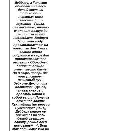
Дейдару, а Галаетя
обиделась на весь
белый свет....и
только один
персонаж пока
известен лишь
туманно - Рицка,
девушка-неко, тенью
скользит вокруг да
около и за всеми
наблюдает. Вобщем
*глотает воду,
прокашливается* на
повестке дня: Главы
кланов снова
собрались в кафе для
принятия важного
решения - Обоюдный
Конвент Кланов
имеет место быть.
Но в кафе, наверняка,
присутствует
нечистый дух -
бедному Дею опять
досталось (Да, да,
главы кланов и
простой народ с
собой взяли). Получив
почётное звание
Хентайшик (по версии
Цукетодоке Дайя),
Дейдара решил не
обежатся на весь
белый свет...он
ваабще решил всем
помогать^__^. Вот
так вот...даже Ико на