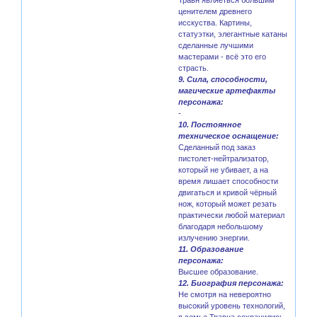
ценителем древнего
исскуства. Картины,
статуэтки, элегантные катаны
сделанные лучшими
мастерами - всё это его
страсть.
9. Сила, способности,
магические артефакты
персонажа:
-
10. Постоянное
техническое оснащение:
Сделанный под заказ
пистолет-нейтрализатор,
который не убивает, а на
время лишает способности
двигаться и кривой чёрный
нож, который может резать
практически любой материал
благодаря небольшому
излучению энергии.
11. Образование
персонажа:
Высшее образование.
12. Биография персонажа:
Не смотря на невероятно
высокий уровень технологий,
в семье Травна сохранились