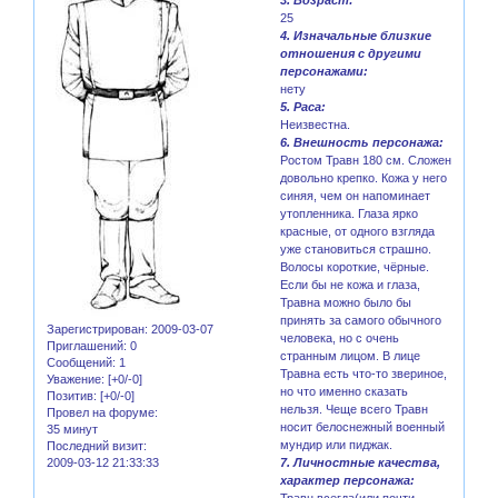
25
4. Изначальные близкие
отношения с другими
персонажами:
нету
5. Раса:
Неизвестна.
6. Внешность персонажа:
Ростом Травн 180 см. Сложен
довольно крепко. Кожа у него
синяя, чем он напоминает
утопленника. Глаза ярко
красные, от одного взгляда
уже становиться страшно.
Волосы короткие, чёрные.
Если бы не кожа и глаза,
Травна можно было бы
принять за самого обычного
Зарегистрирован
: 2009-03-07
человека, но с очень
Приглашений:
0
странным лицом. В лице
Сообщений:
1
Травна есть что-то звериное,
Уважение:
[+0/-0]
но что именно сказать
Позитив:
[+0/-0]
нельзя. Чеще всего Травн
Провел на форуме:
носит белоснежный военный
35 минут
мундир или пиджак.
Последний визит:
2009-03-12 21:33:33
7. Личностные качества,
характер персонажа:
Травн всегда(или почти