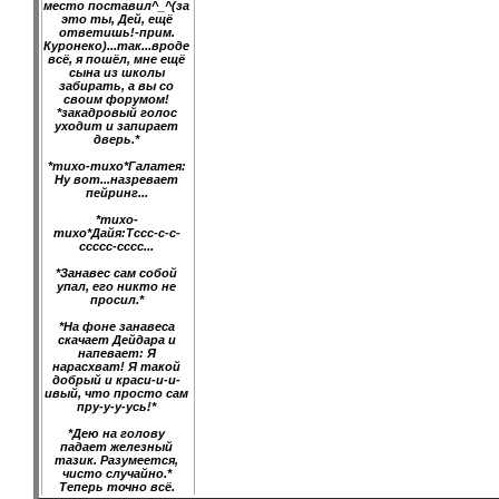
место поставил^_^(за
это ты, Дей, ещё
ответишь!-прим.
Куронеко)...так...вроде
всё, я пошёл, мне ещё
сына из школы
забирать, а вы со
своим форумом!
*закадровый голос
уходит и запирает
дверь.*
*тихо-тихо*Галатея:
Ну вот...назревает
пейринг...
*тихо-
тихо*Дайя:Тссс-с-с-
ссссс-сссс...
*Занавес сам собой
упал, его никто не
просил.*
*На фоне занавеса
скачает Дейдара и
напевает: Я
нарасхват! Я такой
добрый и краси-и-и-
ивый, что просто сам
пру-у-у-усь!*
*Дею на голову
падает железный
тазик. Разумеется,
чисто случайно.*
Теперь точно всё.