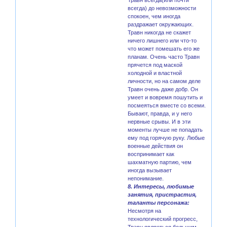
всегда) до невозможности
спокоен, чем иногда
раздражает окружающих.
Травн никогда не скажет
ничего лишнего или что-то
что может помешать его же
планам. Очень часто Травн
прячется под маской
холодной и властной
личности, но на самом деле
Травн очень даже добр. Он
умеет и вовремя пошутить и
посмеяться вместе со всеми.
Бывают, правда, и у него
нервные срывы. И в эти
моменты лучше не попадать
ему под горячую руку. Любые
военные действия он
воспринимает как
шахматную партию, чем
иногда вызывает
непонимание.
8. Интересы, любимые
занятия, пристрастия,
таланты персонажа:
Несмотря на
технологический прогресс,
Травн являеться большим