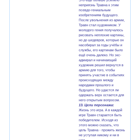
неприязнь Травна к этим
псевдо-гениальным
изобретениям будущего.
После увольнения из армии,
Травн стал художником. У
молодого гения получалось
рисовать неплохие картины,
но до шедевров, которые он
насобирал за годы учёбы и
службы, его картинам было
ещё очень далеко. Но экс-
адмирал и начинающий
художник решил вернутся в
армию для того, чтобы
принять участие в событиях
происходящих между
народами прошлого и
будущего. Но удастся ли
одержать верх остается для
него открытым вопросом.
13. Цели персонажа:
Жизнь это игра. А в каждой
игре Травн старается быть
победителем. Исходя из
этого можно сказать, что
цель Травна - прожить жизнь
не уступая никому и ни в
чем.