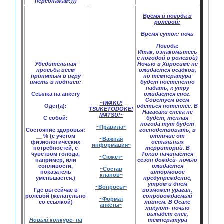
персонажам!)))
Время и погода в
ролевой:
Время суток:
ночь
Погода:
Итак, ознакомьтесь
с погодой в ролевой)
Убедительная
Ночью в Хиросиме не
просьба всем
ожидается осадков,
принятым в игру
но температура
иметь в подписи:
будет постепенно
падать, к утру
Ссылка на анкету
ожидается снег.
Советуем всем
~IWAKU!
Одет(а):
одеться потеплее. В
TSUKETODOKE!
Нагасаки снега не
MATSU!~
С собой:
будет, теплая
погода тут будет
~Правила~
Состояние здоровья:
господствовать, в
__ % (с учетом
отличие от
~Важная
физиологических
остальных
информация~
потребностей, с
территорий. В
чувством голода,
Токио начинается
~Сюжет~
например, или
сезон дождей- ночью
сонливости,
ожидается
~Состав
показатель
штормовое
кланов~
уменьшается.)
предупреждение,
утром и днем
~Вопросы~
Где вы сейчас в
возможен ураган,
ролевой (желательно
сопровождаемый
~Формат
со ссылкой)
ливнем. В Осаке
анкеты~
ликуют- ночью
выпадет снег,
Новый конкурс- на
температура