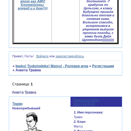
этот раз AMV!
достигнет -7
Клипмейкеры-
градусов по
вперед и к бою!)))
Цельсию, к клану
Будущего пришла
довольно теплая и
снежная зима.
Большое спасибо,
встретимся в
утреннем выпуске
проноза погоды, с
вами была Дайя
Цукетодоке))))))))))
Привет, Гость!
Войдите
или
зарегистрируйтесь
.
»
Iwaku! Tsuketodoke! Matsu! - Ролевая игра
»
Регистрация
»
Анкета Травна
Страница:
1
Анкета Травна
Поделиться
2009-
1
Травн
03-07 01:56:55
Новоприбывший
1. Имя персонажа:
Травн
2. Клан:
Матсу
3. Возраст: