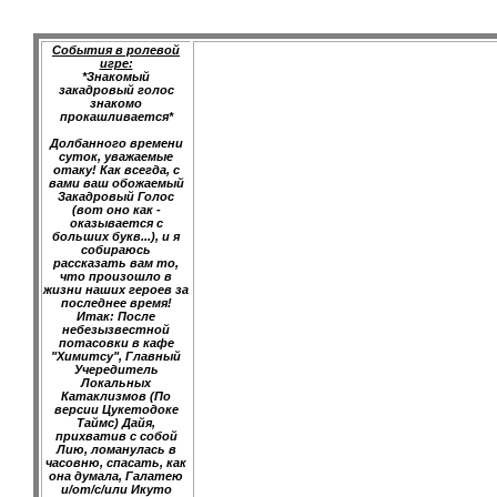
События в ролевой
игре:
*Знакомый
закадровый голос
знакомо
прокашливается*
Долбанного времени
суток, уважаемые
отаку! Как всегда, с
вами ваш обожаемый
Закадровый Голос
(вот оно как -
оказывается с
больших букв...), и я
собираюсь
рассказать вам то,
что произошло в
жизни наших героев за
последнее время!
Итак: После
небезызвестной
потасовки в кафе
"Химитсу", Главный
Учередитель
Локальных
Катаклизмов (По
версии Цукетодоке
Таймс) Дайя,
прихватив с собой
Лию, ломанулась в
часовню, спасать, как
она думала, Галатею
и/от/с/или Икуто