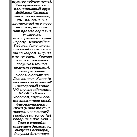
(нужное подчеркнуть).
Тем временем, наш
блондинистый друг
Дейдарка (Хватит
меня так называть,
хм. - понятно чьё
примечание) не с того
не с сего, вот так
вот просто горюя на
скамеечке,
повстречался с кучей
народу. Встречайте!
Риё-тян (это что за
покемон! - орёт кто-
то за кадром. Нифига
я не покемон! - Кричит
в ответ какая-то
девушка и машет
красным зонтиком),
которая очень
любезно одолжила
Дею зонтик, Каори (и
это тоже не покемон?
- закадровый голос
№2 звучит обиженно.
БАКА!!! - Взмах
хвостом, звук чьего-
то сломанного носа),
девочка-лисичка и
Люси (и это тоже не
покемон по вашему? -
закадровый голос №2
говорит в нос. Нет. -
Тихо и спокойно
отвечает диклониус,
выпуская вектора),
девушка-диклониус,