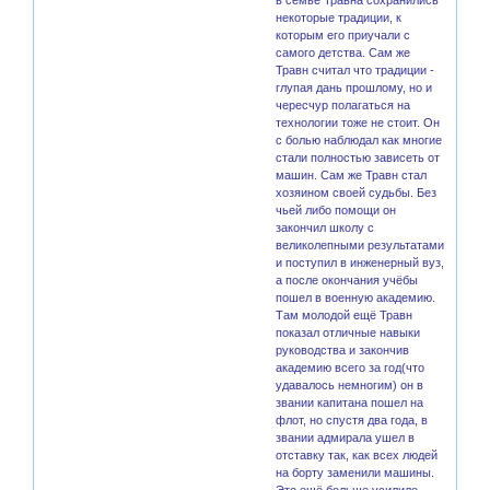
некоторые традиции, к
которым его приучали с
самого детства. Сам же
Травн считал что традиции -
глупая дань прошлому, но и
чересчур полагаться на
технологии тоже не стоит. Он
с болью наблюдал как многие
стали полностью зависеть от
машин. Сам же Травн стал
хозяином своей судьбы. Без
чьей либо помощи он
закончил школу с
великолепными результатами
и поступил в инженерный вуз,
а после окончания учёбы
пошел в военную академию.
Там молодой ещё Травн
показал отличные навыки
руководства и закончив
академию всего за год(что
удавалось немногим) он в
звании капитана пошел на
флот, но спустя два года, в
звании адмирала ушел в
отставку так, как всех людей
на борту заменили машины.
Это ещё больше усилило