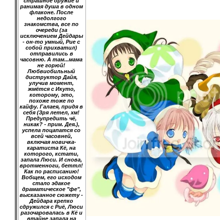
страшное оружие и
ранимая душа в одном
флаконе. После
недолгого
знакомства, все по
очереди (за
исключением Дейдары
- он-то умный, Рие с
собой прихватил)
отправились в
часовню. А там...мама
не горюй!
Любвиобильный
диструктор Дайя,
улучив момент,
жмётся с Икуто,
которому, это,
похоже тоже по
кайфу. Галаея, придя в
себя (Зря летел, хм!
Предупредить чё,
никак? - прим. Дея.),
успела поцапатся со
всей часовней,
включая новичка-
каратиста Кё, на
которого, кстати,
запала Люси. И снова,
вротменноги, беттл!
Как по расписанию!
Вобщем, его исходом
стало эдакое
драматическое "фе",
высказанное сюжету -
Дейдара крепко
сдружился с Риё, Люси
разочаровалась в Кё и
втайне запала на