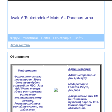
Iwaku! Tsuketodoke! Matsu! - Ролевая игра
Форум
Участники
Поиск
Регистрация
Войти
Активные темы
Объявление
Администрация:
Информация:
Администраторы:
Форум полностью
Дайя, Микуру
перестроен. Здесь
больше не будет
Модераторы:
ролевой по H2O: Just
Галатея, Икуто,
Add Water, теперь
Дейдара
здесь расположена
ролевая по
Для рекламы:
ник CM
альтернативному
(английскими
сюжету.
буквами) пароль 1111.
Регистрируйтесь,
Взаимообратная
изучайте сюжет, мы
обязательна.
рады всем