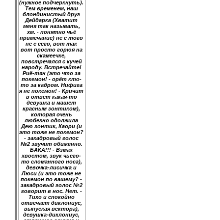
(нужное подчеркнуть).
Тем временем, наш
блондинистый друг
Дейдарка (Хватит
меня так называть,
хм. - понятно чьё
примечание) не с того
не с сего, вот так
вот просто горюя на
скамеечке,
повстречался с кучей
народу. Встречайте!
Риё-тян (это что за
покемон! - орёт кто-
то за кадром. Нифига
я не покемон! - Кричит
в ответ какая-то
девушка и машет
красным зонтиком),
которая очень
любезно одолжила
Дею зонтик, Каори (и
это тоже не покемон?
- закадровый голос
№2 звучит обиженно.
БАКА!!! - Взмах
хвостом, звук чьего-
то сломанного носа),
девочка-лисичка и
Люси (и это тоже не
покемон по вашему? -
закадровый голос №2
говорит в нос. Нет. -
Тихо и спокойно
отвечает диклониус,
выпуская вектора),
девушка-диклониус,