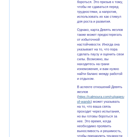
бороться. Это призыв к тому,
чтобы не сдаваться перед
трудностями, а напротив,
использовать их как стимул
для роста и развития.
Однако, карта Девять жезлов
также может предостерегать
от избыточной
настойчивости. Иногда она
указывает на то, что пора
сделать паузу и оценить свои
силы. Возможно, вы
находитесь на грани
изнеможения, и вам нужно
найти баланс между работой
и отдыхом.
В аспекте отношений Девять
жезлов
(
https://calmoura.com/ru/pages/nine-
of-wands
) может указывать
на то, что ваша связь
проходит через испытания,
но вы готовы бороться за
нее. Это время, когда
необходимо проявить
выносливость и решимость,
чтобы преодолеть трудности