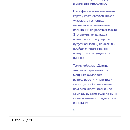
и укрепить отношения.
В профессиональном плане
карта Девять жезлов может
указывать на период
интенсивной работы или
испытаний на рабочем месте.
Это время, когда ваша
выносливость и упорство
будут испытаны, но если вы
пройдете через это, вы
выйдете из ситуации еще
сильнее.
Таким образом, Девять
жезлов в таро является
мощным символом
выносливости, упорства и
силы духа. Она напоминает
нам о важности борьбы за
свои цели, даже если на пути
к ним возникают трудности и
испытания.
0
Страница:
1