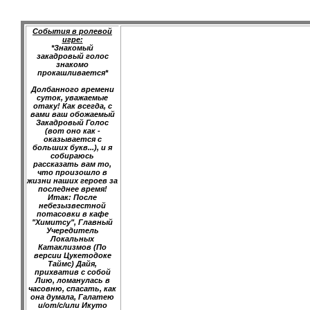
События в ролевой
игре:
*Знакомый
закадровый голос
знакомо
прокашливается*
Долбанного времени
суток, уважаемые
отаку! Как всегда, с
вами ваш обожаемый
Закадровый Голос
(вот оно как -
оказывается с
больших букв...), и я
собираюсь
рассказать вам то,
что произошло в
жизни наших героев за
последнее время!
Итак: После
небезызвестной
потасовки в кафе
"Химитсу", Главный
Учередитель
Локальных
Катаклизмов (По
версии Цукетодоке
Таймс) Дайя,
прихватив с собой
Лию, ломанулась в
часовню, спасать, как
она думала, Галатею
и/от/с/или Икуто