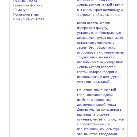
Позитив:
[+0/-0]
Девять жезлов. В этой статье
Провел на форуме:
19 минут
мы рассмотрим символику и
Последний визит:
значение этой карты в таро.
2024-05-06 21:13:39
Карта Девять жезлов
изображает фигуру,
уставшую, но бесстрашную,
держащую в руках один жезл,
остальные укреплены в
земле. Этот образ часто
ассоциируется с пережитыми
трудностями, но также с
настойчивостью и упорством.
Девять жезлов является
картой, которая говорит о
выносливости и силе духа в
условиях испытаний.
Основное значение этой
карты связано с идеей
стойкости и упорства в
достижении целей. Когда
Девять жезлов появляется в
раскладе, это может
означать, что вы столкнулись
с препятствиями или
испытаниями, но несмотря на
это, вы готовы продолжать