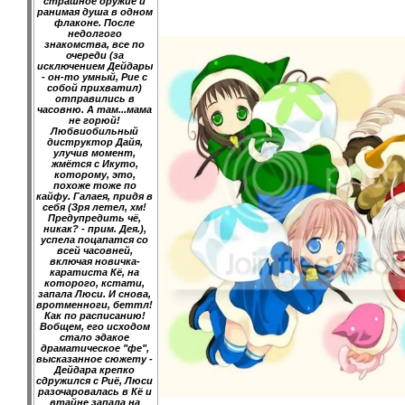
страшное оружие и
ранимая душа в одном
флаконе. После
недолгого
знакомства, все по
очереди (за
исключением Дейдары
- он-то умный, Рие с
собой прихватил)
отправились в
часовню. А там...мама
не горюй!
Любвиобильный
диструктор Дайя,
улучив момент,
жмётся с Икуто,
которому, это,
похоже тоже по
кайфу. Галаея, придя в
себя (Зря летел, хм!
Предупредить чё,
никак? - прим. Дея.),
успела поцапатся со
всей часовней,
включая новичка-
каратиста Кё, на
которого, кстати,
запала Люси. И снова,
вротменноги, беттл!
Как по расписанию!
Вобщем, его исходом
стало эдакое
драматическое "фе",
высказанное сюжету -
Дейдара крепко
сдружился с Риё, Люси
разочаровалась в Кё и
втайне запала на