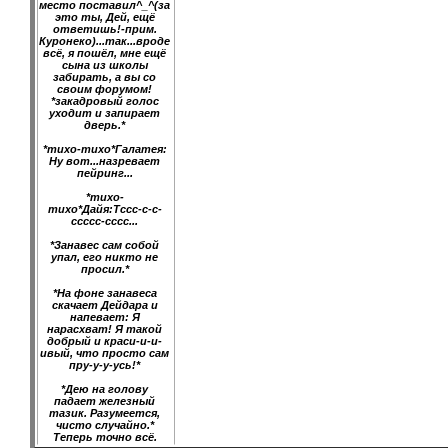
место поставил^_^(за
это ты, Дей, ещё
ответишь!-прим.
Куронеко)...так...вроде
всё, я пошёл, мне ещё
сына из школы
забирать, а вы со
своим форумом!
*закадровый голос
уходит и запирает
дверь.*
*тихо-тихо*Галатея:
Ну вот...назревает
пейринг...
*тихо-
тихо*Дайя:Тссс-с-с-
ссссс-сссс...
*Занавес сам собой
упал, его никто не
просил.*
*На фоне занавеса
скачает Дейдара и
напевает: Я
нарасхват! Я такой
добрый и краси-и-и-
ивый, что просто сам
пру-у-у-усь!*
*Дею на голову
падает железный
тазик. Разумеется,
чисто случайно.*
Теперь точно всё.