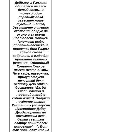
Дейдару, а Галаетя
обиделась на весь
белый свет....и
только один
персонаж пока
известен лишь
туманно - Рицка,
девушка-неко, тенью
скользит вокруг да
около и за всеми
наблюдает. Вобщем
*глотает воду,
прокашливается* на
повестке дня: Главы
кланов снова
собрались в кафе для
принятия важного
решения - Обоюдный
Конвент Кланов
имеет место быть.
Но в кафе, наверняка,
присутствует
нечистый дух -
бедному Дею опять
досталось (Да, да,
главы кланов и
простой народ с
собой взяли). Получив
почётное звание
Хентайшик (по версии
Цукетодоке Дайя),
Дейдара решил не
обежатся на весь
белый свет...он
ваабще решил всем
помогать^__^. Вот
так вот...даже Ико на