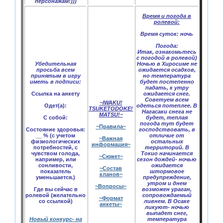
персонажам!)))
Время и погода в
ролевой:
Время суток:
ночь
Погода:
Итак, ознакомьтесь
с погодой в ролевой)
Убедительная
Ночью в Хиросиме не
просьба всем
ожидается осадков,
принятым в игру
но температура
иметь в подписи:
будет постепенно
падать, к утру
Ссылка на анкету
ожидается снег.
Советуем всем
~IWAKU!
Одет(а):
одеться потеплее. В
TSUKETODOKE!
Нагасаки снега не
MATSU!~
С собой:
будет, теплая
погода тут будет
~Правила~
Состояние здоровья:
господствовать, в
__ % (с учетом
отличие от
~Важная
физиологических
остальных
информация~
потребностей, с
территорий. В
чувством голода,
Токио начинается
~Сюжет~
например, или
сезон дождей- ночью
сонливости,
ожидается
~Состав
показатель
штормовое
кланов~
уменьшается.)
предупреждение,
утром и днем
~Вопросы~
Где вы сейчас в
возможен ураган,
ролевой (желательно
сопровождаемый
~Формат
со ссылкой)
ливнем. В Осаке
анкеты~
ликуют- ночью
выпадет снег,
Новый конкурс- на
температура