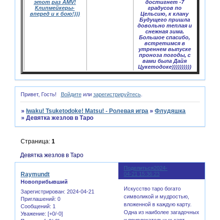
этот раз AMV!
достигнет -7
Клипмейкеры-
градусов по
вперед и к бою!)))
Цельсию, к клану
Будущего пришла
довольно теплая и
снежная зима.
Большое спасибо,
встретимся в
утреннем выпуске
проноза погоды, с
вами была Дайя
Цукетодоке))))))))))
Привет, Гость!
Войдите
или
зарегистрируйтесь
.
»
Iwaku! Tsuketodoke! Matsu! - Ролевая игра
»
Флудяшка
»
Девятка жезлов в Таро
Страница:
1
Девятка жезлов в Таро
Поделиться
2024-
1
Raymundt
04-21 15:36:23
Новоприбывший
Искусство таро богато
Зарегистрирован
: 2024-04-21
символикой и мудростью,
Приглашений:
0
вложенной в каждую карту.
Сообщений:
1
Одна из наиболее загадочных
Уважение:
[+0/-0]
и привлекательных карт -