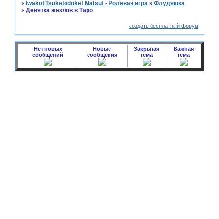
»
Iwaku! Tsuketodoke! Matsu! - Ролевая игра
»
Флудяшка
»
Девятка жезлов в Таро
создать бесплатный форум
Нет новых
Новые
Закрытая
Важная
сообщений
сообщения
тема
тема